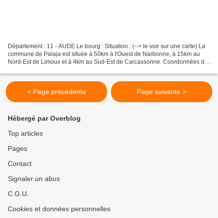
Département : 11 - AUDE Le bourg : Situation : (--> le voir sur une carte) La
commune de Palaja est située à 50km à l'Ouest de Narbonne, à 15km au
Nord-Est de Limoux et à 4km au Sud-Est de Carcassonne. Coordonnées de
l'église : 43° 10' 27" N 02° 22' 59"...
< Page précédente
Page suivante >
Hébergé par Overblog
Top articles
Pages
Contact
Signaler un abus
C.G.U.
Cookies et données personnelles