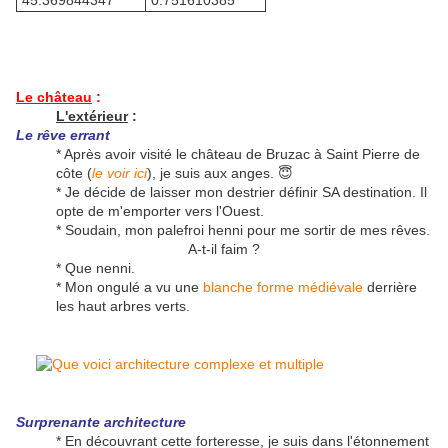
45.369844347°
0.751610385°
Le château
:
L'extérieur
:
Le rêve errant
* Après avoir visité le château de Bruzac à Saint Pierre de
côte (
le voir ici
), je suis aux anges. 😇
* Je décide de laisser mon destrier définir SA destination. Il
opte de m'emporter vers l'Ouest.
* Soudain, mon palefroi henni pour me sortir de mes rêves.
A-t-il faim ?
* Que nenni.
* Mon ongulé a vu une
blanche forme médiévale
derrière
les haut arbres verts.
Surprenante architecture
* En découvrant cette forteresse, je suis dans l'étonnement