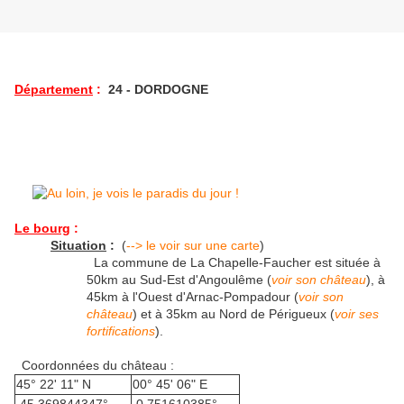
Département
:
24 - DORDOGNE
Le bourg
:
Situation
:
(
--> le voir sur une carte
)
La commune de La Chapelle-Faucher est située à
50km au Sud-Est d'Angoulême (
voir son château
), à
45km à l'Ouest d'Arnac-Pompadour (
voir son
château
) et à 35km au Nord de Périgueux (
voir ses
fortifications
).
Coordonnées du château :
45° 22' 11" N
00° 45' 06" E