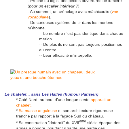
- Proche du logis, des petites ouvertures de lumière
(
pour un escalier intérieur ?
).
- Au sommet, un crénelage avec mâchicoulis (
voir
vocabulaire
).
- De curieuses système de tir dans les merlons
m'étonne.
-- Le nombre n'est pas identique dans chaque
merlon.
-- De plus ils ne sont pas toujours positionnés
au centre.
-- Leur efficacité m'interpelle.
Le châtelet... sans
Les Halles
(humour Parisien)
* Coté Nord, au bout d'une longue sente
apparait un
châtelet
.
*
Sa masse anguleuse
et son architecture rigoureuse
tranche par rapport à la façade Sud du château.
ème
* Sa construction "daterait" du XVII
siècle époque des
armes à poudre, pourtant il garde une partie des