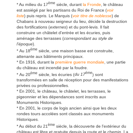
ème
* Au milieu du 17
siècle, durant
la Fronde
, le château
est assiégé par les partisans du Roi de France (
voir
liste
) puis repris. Le Marquis (
voir titre de noblesse
) de
Chabans à nouveau seigneur du lieu, décide la destruction
des fortifications (
externes
) et du pont-levis. Il fait
construire un châtelet d'entrée et les écuries, puis
aménage des terrasses (
correspondant au style de
l'époque
).
ème
* Au 18
siècle, une maison basse est construite,
attenante aux bâtiments principaux.
* En 1916, durant la
première guerre mondiale
, une partie
du château est incendié par la foudre.
ème
ème
* Au 20
siècle, les écuries (
du 17
) sont
transformées en salle de réception pour des manifestations
privées ou professionnelles.
* En 2001, le château, le châtelet, les terrasses, le
pigeonnier et les dépendances sont inscrits aux
Monuments Historiques.
* En 2001, le corps de logis ancien ainsi que les deux
rondes tours accolées sont classés aux monuments
Historiques.
ème
* Au début du 21
siècle, la découverte de l'extérieur du
château est libre et gratuite depuis la route et le chemin. La