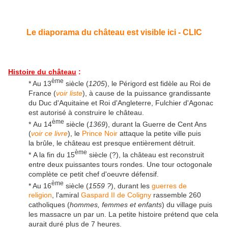
Le diaporama du château est visible ici - CLIC
Histoire du château
:
ème
* Au 13
siècle (
1205
), le Périgord est fidèle au Roi de
France (
voir liste
), à cause de la puissance grandissante
du Duc d'Aquitaine et Roi d'Angleterre, Fulchier d'Agonac
est autorisé à construire le château.
ème
* Au 14
siècle (
1369
), durant la Guerre de Cent Ans
(
voir ce livre
), le
Prince Noir
attaque la petite ville puis
la brûle, le château est presque entièrement détruit.
ème
* A la fin du 15
siècle (?), la château est reconstruit
entre deux puissantes tours rondes. Une tour octogonale
complète ce petit chef d'oeuvre défensif.
ème
* Au 16
siècle (
1559 ?
), durant les
guerres de
religion
, l'amiral
Gaspard II de Coligny
rassemble 260
catholiques (
hommes, femmes et enfants
) du village puis
les massacre un par un. La petite histoire prétend que cela
aurait duré plus de 7 heures.