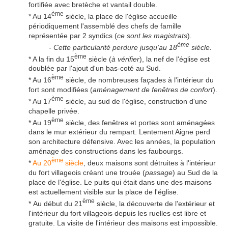
fortifiée avec bretèche et vantail double.
ème
* Au 14
siècle, la place de l'église accueille
périodiquement l'assemblé des chefs de famille
représentée par 2 syndics (
ce sont les magistrats
).
ème
- Cette particularité perdure jusqu'au 18
siècle.
ème
* A la fin du 15
siècle (
à vérifier
), la nef de l'église est
doublée par l'ajout d'un bas-coté au Sud.
ème
* Au 16
siècle, de nombreuses façades à l'intérieur du
fort sont modifiées (
aménagement de fenêtres de confort
).
ème
* Au 17
siècle, au sud de l'église, construction d'une
chapelle privée.
ème
* Au 19
siècle, des fenêtres et portes sont aménagées
dans le mur extérieur du rempart. Lentement Aigne perd
son architecture défensive. Avec les années, la population
aménage des constructions dans les faubourgs.
ème
*
Au 20
siècle
, deux maisons sont détruites à l'intérieur
du fort villageois créant une trouée (
passage
) au Sud de la
place de l'église. Le puits qui était dans une des maisons
est actuellement visible sur la place de l'église.
ème
* Au début du 21
siècle, la découverte de l'extérieur et
l'intérieur du fort villageois depuis les ruelles est libre et
gratuite. La visite de l'intérieur des maisons est impossible.