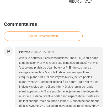
Commentaires
Ajouter un commentaire
P
Pierrote
28/02/2025 20:09
A vais-je doutes sur ces constructions.*<br /> I ci, je suis dans
la délectation !<br /> G rouille site d’indices du passé.<br /> N
’est-ce que plaisir de déambuler<br /> E ntre ces murs et
vestiges restés !<br /> <br /> E st-ce bonheur qu’offriez
croquis, plans :<br /> N ous voyons mieux, belles photos
aidant,**<br /> C omment fut fortifié ce bourg, jadis.<br /> L es
indices visibles sont délices !<br /> O ui, chemin de ronde
m’est apparu<br /> S ans problème, et je ne fus mie déçue<br
/> <br /> E n découvrant la porte : son aspect,<br /> C ertes est
un tant changé, mais sa force est<br /> C onservée par menus
détails. Avez<br /> L ’œil averti et vous nous transmettez<br />