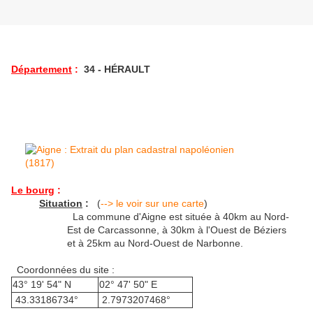
Département
:
34 - HÉRAULT
Le bourg
:
Situation
:
(
--> le voir sur une carte
)
La commune d'Aigne est située à 40km au Nord-
Est de Carcassonne, à 30km à l'Ouest de Béziers
et à 25km au Nord-Ouest de Narbonne.
Coordonnées du site :
43° 19' 54" N
02° 47' 50" E
43.33186734°
2.7973207468°