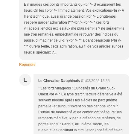
E n images ces points importants qui<br /> S écurisèrent les
lieux. On les lit<br /> I mmédiatement. Vos explications<br /> A
llient technique, aussi grande passion.<br /> L ongtemps
j’espère garder admiration !***<br /> <br /> * ces forts
villageois, enclos ecclésiaux me plairaient-ils ? ne seraient-ils
mie trop remaniés, empêchant de retrouver des indices du
passé, d’imaginer celui-ci ?<br /> ** aidant beaucoup !<br />
*** durera t-elle, cette admiration, au fil de vos articles sur ces
lieux si spéciaux ?...
Répondre
L
Le Chevalier Dauphinois
01/03/2025 13:35
* Les forts villageois : Curiosités du Grand Sud-
Ouest.<br /> * Ce type d'architecture défensive a été
souvent modifié après les siècles de paix (même
partielle) et surtout l'invention des canons.<br /> *
L'envie de modernité et de confort ont "défiguré" les
remparts médiévaux par la création de fenêtres, de
portes.<br /> * Parfois, au 19ème siècle, les
rues/ruelles (facilitant la circulation) ont été créés en