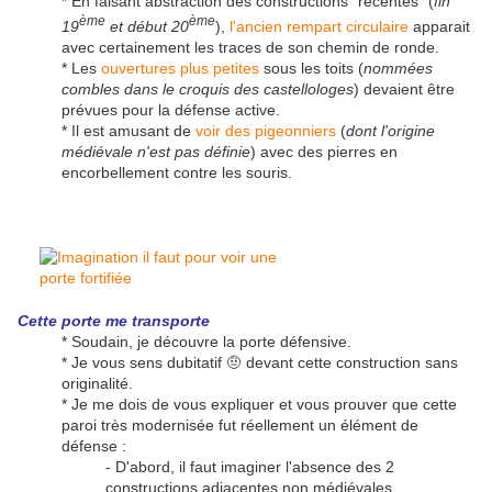
* En faisant abstraction des constructions "récentes" (
fin
ème
ème
19
et début 20
),
l'ancien rempart circulaire
apparait
avec certainement les traces de son chemin de ronde.
* Les
ouvertures plus petites
sous les toits (
nommées
combles dans le croquis des castellologes
) devaient être
prévues pour la défense active.
* Il est amusant de
voir des pigeonniers
(
dont l'origine
médiévale n'est pas définie
) avec des pierres en
encorbellement contre les souris.
Cette porte me transporte
* Soudain, je découvre la porte défensive.
* Je vous sens dubitatif 🤨 devant cette construction sans
originalité.
* Je me dois de vous expliquer et vous prouver que cette
paroi très modernisée fut réellement un élément de
défense :
- D'abord, il faut imaginer l'absence des 2
constructions adjacentes non médiévales.