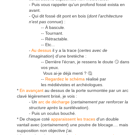
- Puis vous rappeler qu'un profond fossé exista en
avant.
- Qui dit fossé dit pont en bois (
dont l'architecture
n'est pas connue
) :
-- À bascule.
-- Tournant.
-- Rétractable.
-- Etc...
-
Au dessus
il y a la trace (
certes avec de
l'imagination
) d'une bretèche :
-- Derrière l'écran, je ressens le doute 🙄 dans
vos yeux.
Vous ai-je déjà menti ? 🤔
--
Regardez le schéma
réalisé par
les médiévistes et archéologues.
*
En avançant
au dessus de la porte surmontée par un arc
clavé légèrement brisé, je vois :
- Un
arc de décharge
(
certainement par renforcer la
structure après la surélévation
).
- Puis un oculus bouché.
* De chaque coté
apparaissent les traces
d'un double
vantail avec (
certainement
) une poutre de blocage.... mais
supposition non objective j'ai.