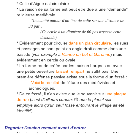
* Celle d'Aigne est circulaire.
* La raison de sa forme est peut être due à une "demande"
religieuse médiévale :
- "Immunité autour d'un lieu de culte sur une distance de
30 pas".
(Ce cercle d'un diamètre de 60 pas respecte cette
demande).
* Evidemment pour circuler
dans un plan circulaire
, les rues
et passages ne sont point en angle droit comme dans une
bastide (
voir exemple à
Vianne en Lot et Garonne
) mais
évidemment en cercle ou ovale.
* La forme ronde créée par les maison borgnes ou avec
une petite ouverture
faisant rempart
ne suffit pas. Une
première défense passive exista sous la forme d'un fossé :
-
Voici le résultat
de l'étude des médiévistes et
archéologues.
* De ce fossé, il n'en existe que le souvenir sur
une plaque
de rue
(
il est d'ailleurs curieux
😲
que le pluriel soit
employé alors qu'un seul fossé entourant le village ait été
identifié
).
Regarder l'ancien rempart avant d'entrer