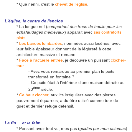
* Que nenni, c'est le
chevet de l'église
.
L'église, le centre de l'enclos
* La longue nef (
comportant des trous de boulin pour les
échafaudages médiévaux
) apparait avec
ses contreforts
plats
.
*
Les bandes lombardes
, nommées aussi lésènes, avec
leur faible épaisseur donnent de la légèreté à cette
architecture massive et romane.
*
Face à l'actuelle entrée
, je découvre un puissant
clocher-
tour
.
- Avez vous remarqué au premier plan le puits
transformé en fontaine ?
- Ce puits était à l'intérieur d'une maison détruite au
ème
20
siècle.
*
Ce haut clocher
, aux lits irréguliers avec des pierres
pauvrement équarries, a du être utilisé comme tour de
guet et dernier refuge défensif.
La
fin.... et la faim
* Pensant avoir tout vu, mes pas (
guidés par mon estomac
)