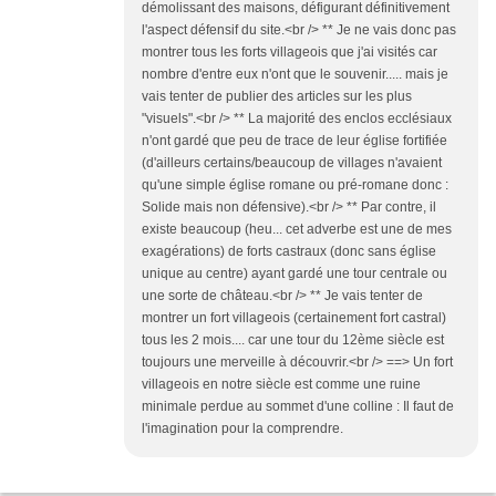
démolissant des maisons, défigurant définitivement
l'aspect défensif du site.<br /> ** Je ne vais donc pas
montrer tous les forts villageois que j'ai visités car
nombre d'entre eux n'ont que le souvenir..... mais je
vais tenter de publier des articles sur les plus
"visuels".<br /> ** La majorité des enclos ecclésiaux
n'ont gardé que peu de trace de leur église fortifiée
(d'ailleurs certains/beaucoup de villages n'avaient
qu'une simple église romane ou pré-romane donc :
Solide mais non défensive).<br /> ** Par contre, il
existe beaucoup (heu... cet adverbe est une de mes
exagérations) de forts castraux (donc sans église
unique au centre) ayant gardé une tour centrale ou
une sorte de château.<br /> ** Je vais tenter de
montrer un fort villageois (certainement fort castral)
tous les 2 mois.... car une tour du 12ème siècle est
toujours une merveille à découvrir.<br /> ==> Un fort
villageois en notre siècle est comme une ruine
minimale perdue au sommet d'une colline : Il faut de
l'imagination pour la comprendre.