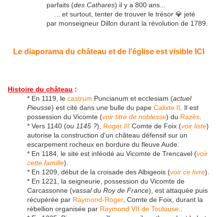
parfaits (
des Cathares
) il y a 800 ans...
... et surtout, tenter de trouver le trésor 💎 jeté
par monseigneur Dillon durant la révolution de 1789.
Le diaporama du château et de l'église est visible ICI
Histoire du château
:
* En 1119, le
castrum
Puncianum et ecclesiam (
actuel
Pieusse
) est cité dans une bulle du pape
Calixte II
. Il est
possession du Vicomte (
voir titre de noblesse
) du
Razès
.
* Vers 1140 (
ou 1145 ?
),
Roger III
Comte de Foix (
voir liste
)
autorise la construction d'un château défensif sur un
escarpement rocheux en bordure du fleuve Aude.
* En 1184, le site est inféodé au Vicomte de Trencavel (
voir
cette famille
).
* En 1209, début de la croisade des Albigeois (
voir ce livre
).
* En 1221, la seigneurie, possession du Vicomte de
Carcassonne (
vassal du Roy de France
), est attaquée puis
récupérée par
Raymond-Roger
, Comte de Foix, durant la
rébellion organisée par
Raymond VII de Toulouse
..