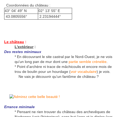
Coordonnées du château :
43° 04' 49" N
02° 13' 55" E
43.0805556°
2.23194444°
Le château
:
L'extérieur
:
Des restes minimaux
* En découvrant le site castral par le Nord-Ouest, je ne vois
qu'un long pan de mur dont une
partie semble crénelée
.
* Point d'archère ni trace de mâchicoulis et encore mois de
trou de boulin pour un hourdage (
voir vocabulaire
) je vois.
Ne vais je découvrir qu'un fantôme de château ?
Errance minimale
* Pensant ne rien trouver du château des archevêques de
Narbonne (
voir l'historique
), sans but j'erre et je digère (
car