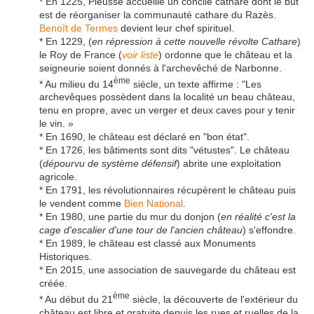
* En 1225, Pieusse accueille un concile cathare dont le but
est de réorganiser la communauté cathare du Razès.
Benoît de Termes
devient leur chef spirituel.
* En 1229, (
en répression à cette nouvelle révolte Cathare
)
le Roy de France (
voir liste
) ordonne que le château et la
seigneurie soient donnés à l'archevêché de Narbonne.
ème
* Au milieu du 14
siècle, un texte affirme : "Les
archevêques possèdent dans la localité un beau château,
tenu en propre, avec un verger et deux caves pour y tenir
le vin. »
* En 1690, le château est déclaré en "bon état".
* En 1726, les bâtiments sont dits "vétustes". Le château
(
dépourvu de système défensif
) abrite une exploitation
agricole.
* En 1791, les révolutionnaires récupèrent le château puis
le vendent comme
Bien National
.
* En 1980, une partie du mur du donjon (
en réalité c'est la
cage d'escalier d'une tour de l'ancien château
) s'effondre.
* En 1989, le château est classé aux Monuments
Historiques.
* En 2015, une association de sauvegarde du château est
créée.
ème
* Au début du 21
siècle, la découverte de l'extérieur du
château est libre et gratuite depuis les rues et ruelles de la