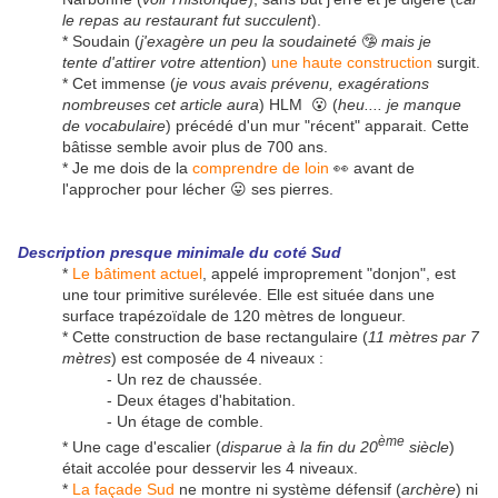
le repas au restaurant fut succulent
).
* Soudain (
j'exagère un peu la soudaineté
🤥
mais je
tente d'attirer votre attention
)
une haute construction
surgit.
* Cet immense (
je vous avais prévenu, exagérations
nombreuses cet article aura
) HLM 😮 (
heu.... je manque
de vocabulaire
) précédé d'un mur "récent" apparait. Cette
bâtisse semble avoir plus de 700 ans.
* Je me dois de la
comprendre de loin
👀 avant de
l'approcher pour lécher 😛 ses pierres.
Description presque minimale du coté Sud
*
Le bâtiment actuel
, appelé improprement "donjon", est
une tour primitive surélevée. Elle est située dans une
surface trapézoïdale de 120 mètres de longueur.
* Cette construction de base rectangulaire (
11 mètres par 7
mètres
) est composée de 4 niveaux :
- Un rez de chaussée.
- Deux étages d'habitation.
- Un étage de comble.
ème
* Une cage d'escalier (
disparue à la fin du 20
siècle
)
était accolée pour desservir les 4 niveaux.
*
La façade Sud
ne montre ni système défensif (
archère
) ni