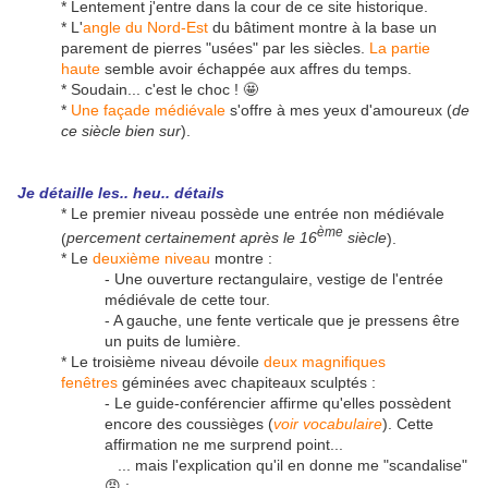
* Lentement j'entre dans la cour de ce site historique.
* L'
angle du Nord-Est
du bâtiment montre à la base un
parement de pierres "usées" par les siècles.
La partie
haute
semble avoir échappée aux affres du temps.
* Soudain... c'est le choc ! 🤩
*
Une façade médiévale
s'offre à mes yeux d'amoureux (
de
ce siècle bien sur
).
Je détaille les.. heu.. détails
* Le premier niveau possède une entrée non médiévale
ème
(
percement certainement après le 16
siècle
).
* Le
deuxième niveau
montre :
- Une ouverture rectangulaire, vestige de l'entrée
médiévale de cette tour.
- A gauche, une fente verticale que je pressens être
un puits de lumière.
* Le troisième niveau dévoile
deux magnifiques
fenêtres
géminées avec chapiteaux sculptés :
- Le guide-conférencier affirme qu'elles possèdent
encore des coussièges (
voir vocabulaire
). Cette
affirmation ne me surprend point...
... mais l'explication qu'il en donne me "scandalise"
😡 :