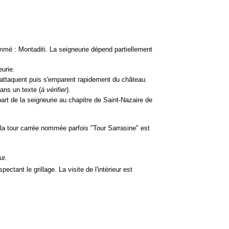
nommé : Montaditi. La seigneurie dépend partiellement
eurie.
s attaquent puis s'emparent rapidement du château.
ans un texte (
à vérifier
).
rt de la seigneurie au chapitre de Saint-Nazaire de
 la tour carrée nommée parfois "Tour Sarrasine" est
ur.
pectant le grillage. La visite de l'intérieur est