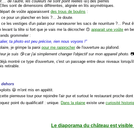
t.... de l'autre, les couleurs ne sont point réelles
🤣) des pierres
 Elles sont de dimensions différentes, alignée en lits asymétriques.
départ de voûte apparaissent
des trous de boulins
:
t ce pour un plancher en bois ?... Je doute.
 ce les vestiges d'un palan pour manœuvrer les sacs de nourriture ?... Peut ê
 levant la tête si fort que je vais me la décrocher 🙃
apparait une voûte
en ber
tends grommeler :
lier, ta photo est peu précise, rien nous voyons !"
laire, je grimpe la paroi
pour me rapprocher
de l'ouverture au plafond.
eur je suis 🤥 car j'ai simplement changer l'objectif sur mon appareil photo.

déjà montré ce type d'ouverture, c'est un passage entre deux niveaux lorsqu'il 
is retirable.
m dehors
xploits 😃 m'ont mis en appétit.
cette pierreuse tour pour rejoindre l'air pur et surtout le restaurant proche dont
quez point du qualificatif : unique.
Dans la plaine
existe une
curiosité histori
Le diaporama du château est visible 