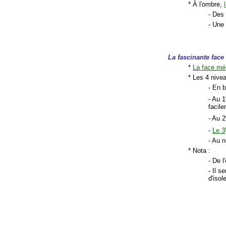
* À l'ombre,
- Des 
- Une
La fascinante face
*
La face mér
* Les 4 nivea
- En b
- Au 1
facil
- Au 2
-
Le 3
- Au n
* Nota :
- De l
- Il s
d'isol