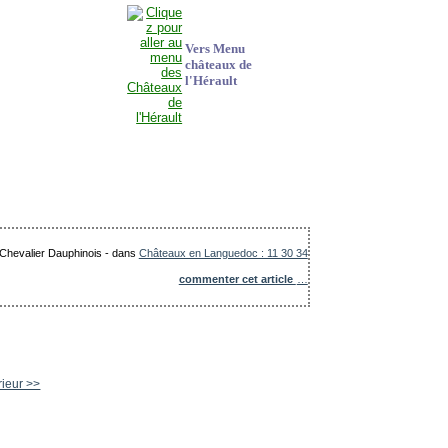
Vers Menu
châteaux de
l'Hérault
 Chevalier Dauphinois
-
dans
Châteaux en Languedoc : 11 30 34
commenter cet article
…
rieur >>