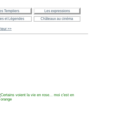
es Templiers
Les expressions
es et Légendes
Châteaux au cinéma
rieur >>