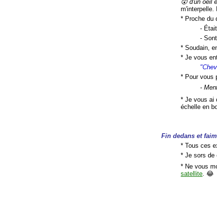
😮 d'un oeil e
m'interpelle.
* Proche du 
- Étai
- Sont
* Soudain, en
* Je vous en
"Cheva
* Pour vous p
- Ment
* Je vous ai 
échelle en bo
Fin
dedans
et fai
* Tous ces e
* Je sors de 
* Ne vous mo
satellite
. 😂