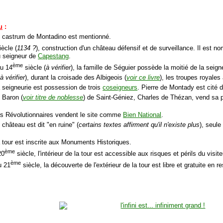
u
:
e castrum de Montadino est mentionné.
ècle (
1134 ?
), construction d'un château défensif et de surveillance. Il est 
u seigneur de
Capestang
.
ème
u 14
siècle (
à vérifier
), la famille de Séguier possède la moitié de la seign
(
à vérifier
), durant la croisade des Albigeois (
voir ce livre
), les troupes royale
a seigneurie est possession de trois
coseigneurs
. Pierre de Montady est cité d
e Baron (
voir titre de noblesse
) de Saint-Géniez, Charles de Thézan, vend sa pa
es Révolutionnaires vendent le site comme
Bien National
.
 château est dit "en ruine" (
certains textes affirment qu'il n'existe plus
), seule
a tour est inscrite aux Monuments Historiques.
ème
20
siècle, l'intérieur de la tour est accessible aux risques et périls du visite
ème
u 21
siècle, la découverte de l'extérieur de la tour est libre et gratuite en res