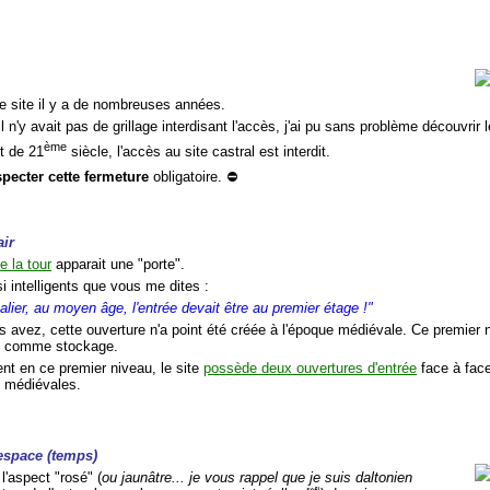
 ce site il y a de nombreuses années.
il n'y avait pas de grillage interdisant l'accès, j'ai pu sans problème découvrir l
ème
t de 21
siècle, l'accès au site castral est interdit.
specter cette fermeture
obligatoire. ⛔
air
e la tour
apparait une "porte".
i intelligents que vous me dites :
lier, au moyen âge, l'entrée devait être au premier étage !"
 avez, cette ouverture n'a point été créée à l'époque médiévale. Ce premier ni
 comme stockage.
nt en ce premier niveau, le site
possède deux ouvertures d'entrée
face à face
t médiévales.
espace (temps)
 l'aspect "rosé" (
ou jaunâtre... je vous rappel que je suis daltonien