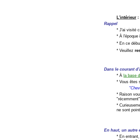
L'intérieur
:
Rappel
* J'ai visité
* À l'époque 
* En ce débu
* Veuillez
re
Dans le courant d'
* À
la base d
* Vous êtes s
"Cheva
* Raison vous
"récemment"
* Curieuseme
ne sont poin
En
haut, un autre 
* En entrant,