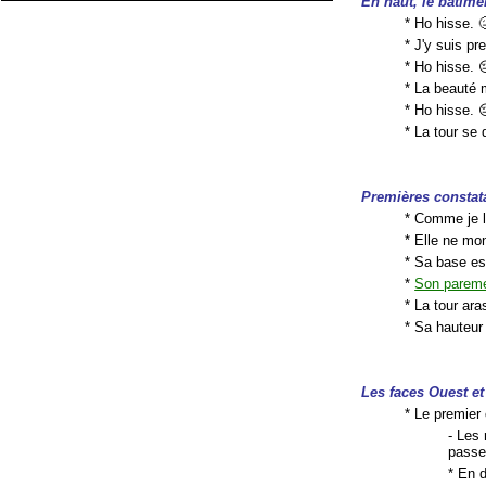
En haut, le bâtime
* Ho hisse. 
* J'y suis pr
* Ho hisse. 
* La beauté 
* Ho hisse. 
* La tour se 
Premières constat
* Comme je le
* Elle ne mon
* Sa base es
*
Son pareme
* La tour ar
* Sa hauteur
Les faces Ouest e
* Le premier
- Les
passer
* En 