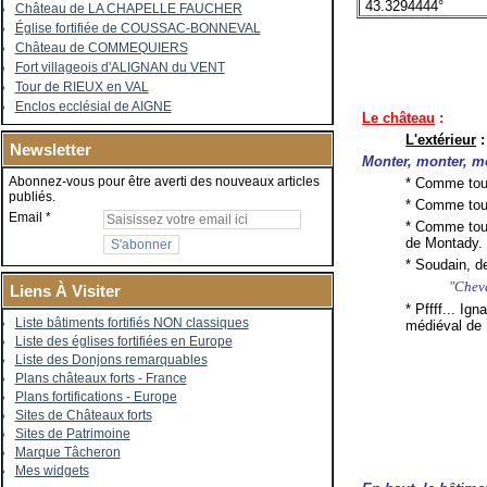
43.3294444°
Château de LA CHAPELLE FAUCHER
Église fortifiée de COUSSAC-BONNEVAL
Château de COMMEQUIERS
Fort villageois d'ALIGNAN du VENT
Tour de RIEUX en VAL
Enclos ecclésial de AIGNE
Le château
:
L'extérieur
:
Newsletter
Monter, monter, mo
Abonnez-vous pour être averti des nouveaux articles
* Comme touj
publiés.
* Comme touj
Email
* Comme touj
de Montady.
* Soudain, de
"Cheva
Liens À Visiter
* Pffff... Ig
Liste bâtiments fortifiés NON classiques
médiéval de
Liste des églises fortifiées en Europe
Liste des Donjons remarquables
Plans châteaux forts - France
Plans fortifications - Europe
Sites de Châteaux forts
Sites de Patrimoine
Marque Tâcheron
Mes widgets