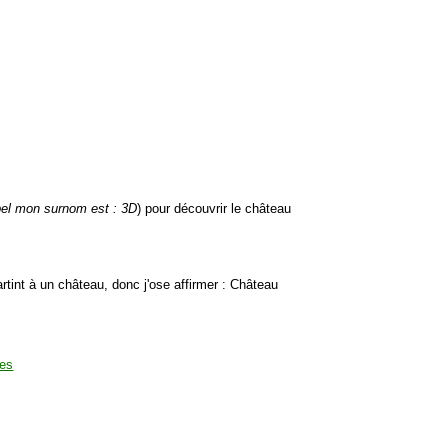
pel mon surnom est : 3D
) pour découvrir le château
artint à un château, donc j'ose affirmer : Château