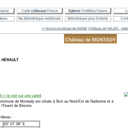
rance
Carte
châteaux
France
Eglises
Fortifiées France
L
tères
Ma Bibliothèque médiévale
Bibliothèque pour Enfants
Cont
<< Enclos ecclésial de AIGNE
Château de NAJAC - Inté
Château de MONTADY
- HÉRAULT
(
--> le voir sur une carte
)
mmune de Montady est située à 5km au Nord-Est de Narbonne et à
 l'Ouest de Béziers.
âteau :
03° 07' 08" E