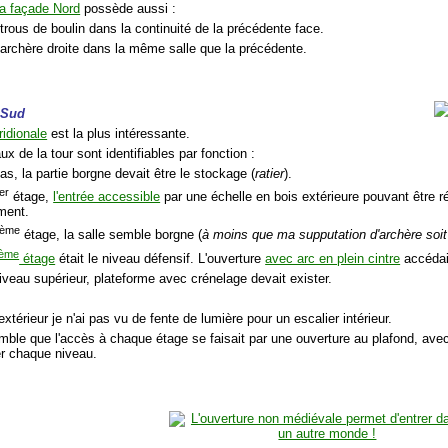
la façade Nord
possède aussi :
trous de boulin dans la continuité de la précédente face.
 archère droite dans la même salle que la précédente.
 Sud
idionale
est la plus intéressante.
ux de la tour sont identifiables par fonction :
as, la partie borgne devait être le stockage (
ratier
).
er
étage,
l'entrée accessible
par une échelle en bois extérieure pouvant être ré
ement.
ème
étage, la salle semble borgne (
à moins que ma supputation d'archère soit 
ème
étage
était le niveau défensif. L'ouverture
avec arc en plein cintre
accédait
iveau supérieur, plateforme avec crénelage devait exister.
'extérieur je n'ai pas vu de fente de lumière pour un escalier intérieur.
emble que l'accès à chaque étage se faisait par une ouverture au plafond, ave
er chaque niveau.