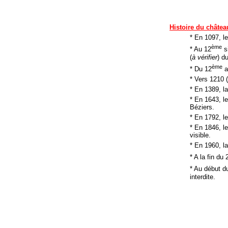
Histoire du châtea
* En 1097, l
ème
* Au 12
si
(
à vérifier
) d
ème
* Du 12
a
* Vers 1210 
* En 1389, l
* En 1643, l
Béziers.
* En 1792, l
* En 1846, le
visible.
* En 1960, l
* A la fin du 
* Au début d
interdite.