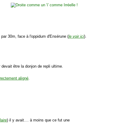
 par 30m, face à l'oppidum d'Ensérune (
le voir ici
).
devait être la donjon de repli ultime.
rectement aligné
.
laire
) il y avait.... à moins que ce fut une