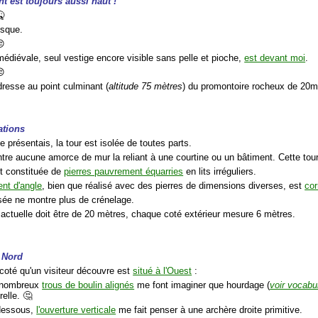
nt est toujours aussi haut !
🤒
esque.
😔
médiévale, seul vestige encore visible sans pelle et pioche,
est devant moi
.
😔
dresse au point culminant (
altitude 75 mètres
) du promontoire rocheux de 20m
ations
 présentais, la tour est isolée de toutes parts.
tre aucune amorce de mur la reliant à une courtine ou un bâtiment. Cette tour 
t constituée de
pierres pauvrement équarries
en lits irréguliers.
nt d'angle
, bien que réalisé avec des pierres de dimensions diverses, est
cor
asée ne montre plus de crénelage.
 actuelle doit être de 20 mètres, chaque coté extérieur mesure 6 mètres.
t Nord
 coté qu'un visiteur découvre est
situé à l'Ouest
:
 nombreux
trous de boulin alignés
me font imaginer que hourdage (
voir vocabu
elle. 🤔
dessous,
l'ouverture verticale
me fait penser à une archère droite primitive.