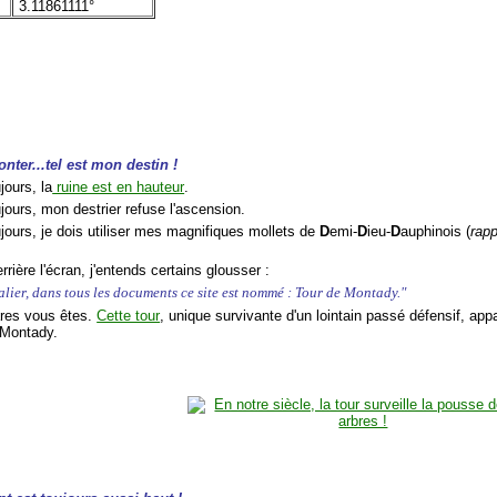
3.11861111°
nter...tel est mon destin !
ours, la
ruine est en hauteur
.
ours, mon destrier refuse l'ascension.
ours, je dois utiliser mes magnifiques mollets de
D
emi-
D
ieu-
D
auphinois (
rap
rrière l'écran, j'entends certains glousser :
lier, dans tous les documents ce site est nommé : Tour de Montady."
nares vous êtes.
Cette tour
, unique survivante d'un lointain passé défensif, app
 Montady.