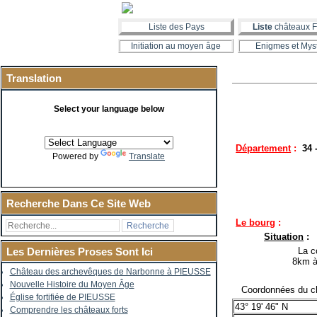
Liste des Pays
Liste
châteaux F
Initiation au moyen âge
Enigmes et Mys
Translation
Select your language below
Département
:
34 
Powered by
Translate
Recherche Dans Ce Site Web
Le bourg
:
Situation
:
La co
Les Dernières Proses Sont Ici
8km à
Château des archevêques de Narbonne à PIEUSSE
Nouvelle Histoire du Moyen Âge
Coordonnées du ch
Église fortifiée de PIEUSSE
43° 19' 46" N
Comprendre les châteaux forts