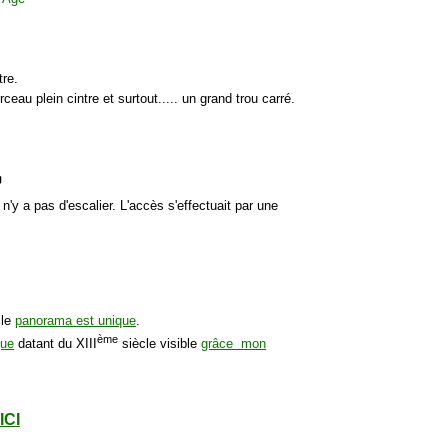
tre.
ceau plein cintre et surtout..... un grand trou carré.

n'y a pas d'escalier. L'accès s'effectuait par une
 le
panorama est unique
.
ème
que
datant du XIII
siècle visible
grâce mon
ICI