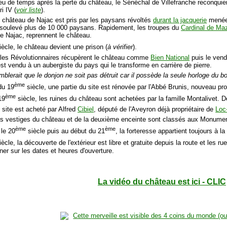
eu de temps après la perte du château, le Sénéchal de Villefranche reconquier
i IV (
voir liste
).
e château de Najac est pris par les paysans révoltés
durant la jacquerie
menée 
soulevé plus de 10 000 paysans. Rapidement, les troupes du
Cardinal de Maz
e Najac, reprennent le château.
ècle, le château devient une prison (
à vérifier
).
 les Révolutionnaires récupèrent le château comme
Bien National
puis le vend
est vendu à un aubergiste du pays qui le transforme en carrière de pierre.
emblerait que le donjon ne soit pas détruit car il possède la seule horloge du b
ème
 du 19
siècle, une partie du site est rénovée par l'Abbé Brunis, nouveau prop
ème
19
siècle, les ruines du château sont achetées par la famille Montalivet. 
 site est acheté par Alfred
Cibiel
, député de l'Aveyron déjà propriétaire de
Loc
es vestiges du château et de la deuxième enceinte sont classés aux Monumen
ème
ème
 le 20
siècle puis au début du 21
, la forteresse appartient toujours à la 
ècle, la découverte de l'extérieur est libre et gratuite depuis la route et les rue
ner sur les dates et heures d'ouverture.
La vidéo du château est ici - CLIC