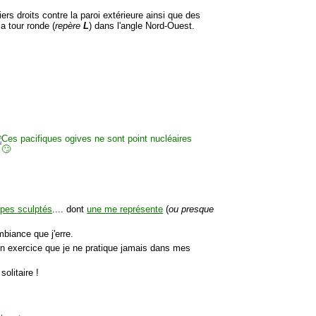
ers droits contre la paroi extérieure ainsi que des
a tour ronde (
repère
L
) dans l'angle Nord-Ouest.
mpes sculptés
.... dont
une me représente
(
ou presque
mbiance que j'erre.
t un exercice que je ne pratique jamais dans mes
olitaire !