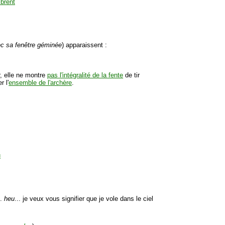
vec sa fenêtre géminée
) apparaissent :
r, elle ne montre
pas l'intégralité de la fente
de tir
r l'
ensemble de l'archère
.
..
heu
... je veux vous signifier que je vole dans le ciel