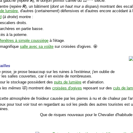
la gauche (
repère
A
), le donjon primitif carrée du 12
siècle.
entre (
repère
R
), un bâtiment (
dont un haut mur a disparu
) montrant des escali
 de lumière
, d'autres (
certainement
) défensives et d'autres encore accédant à l
d
(
à droite
) montre :
escaliers droits.
 archères en partie basse.
cès à la poterne.
s
fenêtres à simple coussiège
à l'étage.
 magnifique
salle avec sa voûte
sur croisées d'ogives. 🤩
ailles
e prose, je prose beaucoup sur les ruines à l'extérieur, j'en oublie de
 les salles couvertes, car il en existe de nombreuses.
pour le stockage possèdent des
puits de lumière
et d'aération.
u les mêmes
🤣) montrent des
croisées d'ogives
reposant sur des
culs de la
cette atmosphère de froideur causée par les pierres à nu et de chaleur par l'a
eux pour tout voir tout en regardant au sol les pieds des autres touristes es
uines.
Que de risques nouveaux pour le Chevalier d'habitude s