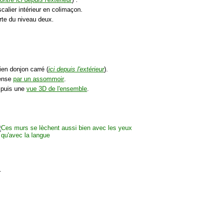
calier intérieur en colimaçon.
rte du niveau deux.
ien donjon carré (
ici depuis l'extérieur
).
fense
par un assommoir
.
. puis une
vue 3D de l'ensemble
.
.