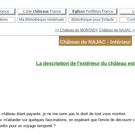
rance
Carte
châteaux
France
Eglises
Fortifiées France
L
tères
Ma Bibliothèque médiévale
Bibliothèque pour Enfants
Cont
<< Château de MONTADY
Château de NAJAC >
Château de NAJAC - Intérieur
La description de l'extérieur du château est 
u château étant payante, je ne me sens pas le droit de tout vous montrer.
c m'attarder sur quelques fascinations, en espérant que l'envie de découvrir c
prêts pour un voyage temporel ?