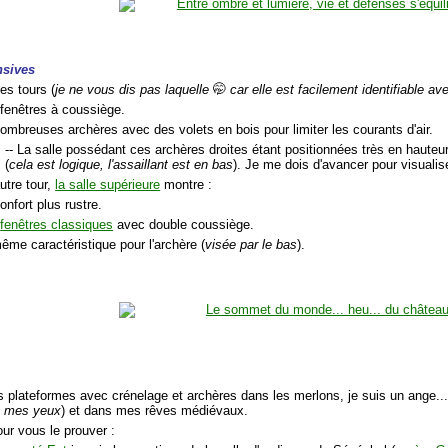
nsives
es tours (
je ne vous dis pas laquelle
🤭
car elle est facilement identifiable a
 fenêtres à coussiège.
ombreuses archères avec des volets en bois pour limiter les courants d'air.
-- La salle possédant ces archères droites étant positionnées très en hauteu
(
cela est logique, l'assaillant est en bas
). Je me dois d'avancer pour visualise
utre tour,
la salle supérieure
montre :
onfort plus rustre.
s
fenêtres classiques
avec double coussiège.
ême caractéristique pour l'archère (
visée par le bas
).
s plateformes avec crénelage et archères dans les merlons, je suis un ange..
 mes yeux
) et dans mes rêves médiévaux.
our vous le prouver :