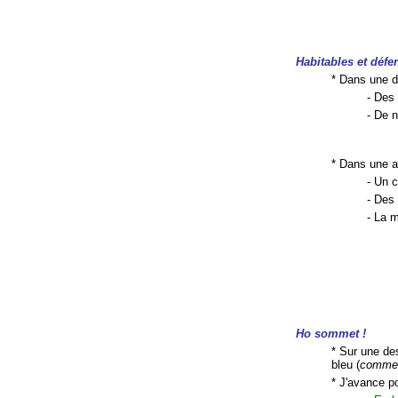
Habitables et défe
* Dans une d
- Des
- De n
* Dans une a
- Un c
- De
- La m
Ho sommet !
* Sur une de
bleu (
comme
* J'avance p