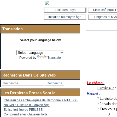
Liste des Pays
Liste
châteaux F
Initiation au moyen âge
Enigmes et Mys
Translation
Select your language below
Powered by
Translate
Recherche Dans Ce Site Web
Le château
:
L'intérieur
:
Les Dernières Proses Sont Ici
Rappel :
* La visite d
Château des archevêques de Narbonne à PIEUSSE
* Je vais don
Nouvelle Histoire du Moyen Âge
* Êtes vous 
Église fortifiée de PIEUSSE
3
Comprendre les châteaux forts