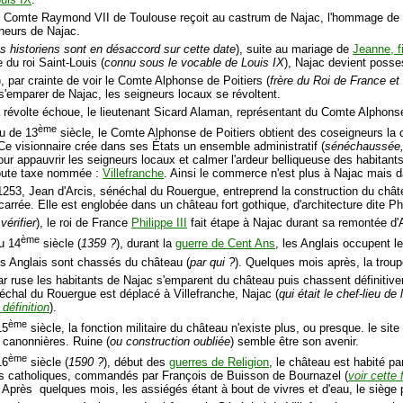
e Comte Raymond VII de Toulouse reçoit au castrum de Najac, l'hommage de
gneurs de Najac.
es historiens sont en désaccord sur cette date
), suite au mariage de
Jeanne, f
re du roi Saint-Louis (
connu sous le vocable de Louis IX
), Najac devient posse
, par crainte de voir le Comte Alphonse de Poitiers (
frère du Roi de France 
 s'emparer de Najac, les seigneurs locaux se révoltent.
a révolte échoue, le lieutenant Sicard Alaman, représentant du Comte Alphonse
ème
eu de 13
siècle, le Comte Alphonse de Poitiers obtient des coseigneurs la c
 visionnaire crée dans ses États un ensemble administratif (
sénéchaussée,
ur appauvrir les seigneurs locaux et calmer l'ardeur belliqueuse des habitants 
toute taxe nommée :
Villefranche
. Ainsi le commerce n'est plus à Najac mais d
 1253, Jean d'Arcis, sénéchal du Rouergue, entreprend la construction du châte
 carrée. Elle est englobée dans un château fort gothique, d'architecture dite Ph
 vérifier
), le roi de France
Philippe III
fait étape à Najac durant sa remontée d'A
ème
du 14
siècle (
1359 ?
), durant la
guerre de Cent Ans
, les Anglais occupent l
es Anglais sont chassés du château (
par qui ?
). Quelques mois après, la trou
ar ruse les habitants de Najac s'emparent du château puis chassent définitive
échal du Rouergue est déplacé à Villefranche, Najac (
qui était le chef-lieu d
 définition
).
ème
15
siècle, la fonction militaire du château n'existe plus, ou presque. le sit
canonnières. Ruine (
ou construction oubliée
) semble être son avenir.
ème
16
siècle (
1590 ?
), début des
guerres de Religion
, le château est habité p
es catholiques, commandés par François de Buisson de Bournazel (
voir cette 
 Après quelques mois, les assiégés étant à bout de vivres et d'eau, le siège p