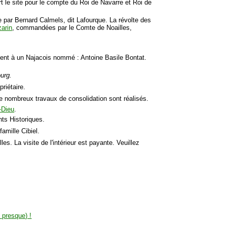
t le site pour le compte du Roi de Navarre et Roi de
par Bernard Calmels, dit Lafourque. La révolte des
arin
, commandées par le Comte de Noailles,
ent à un Najacois nommé : Antoine Basile Bontat.
ourg.
riétaire.
De nombreux travaux de consolidation sont réalisés.
-Dieu
.
ts Historiques.
famille Cibiel.
lles. La visite de l'intérieur est payante. Veuillez