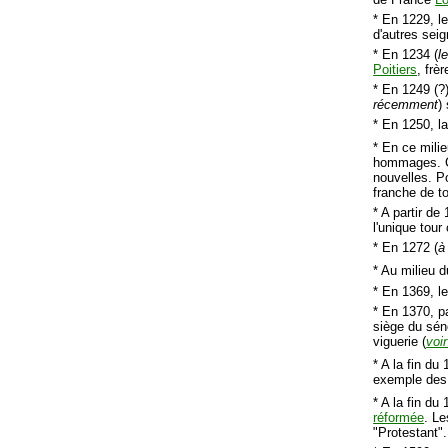
* En 1229, l
d'autres sei
* En 1234 (
l
Poitiers
, frè
* En 1249 (?)
récemment
)
* En 1250, l
* En ce mili
hommages. Ce
nouvelles. Po
franche de 
* A partir de
l'unique tour
* En 1272 (
à
* Au milieu 
* En 1369, l
* En 1370, p
siège du sén
viguerie (
voir
* A la fin du 
exemple des 
* A la fin du 
réformée
. L
"Protestant".