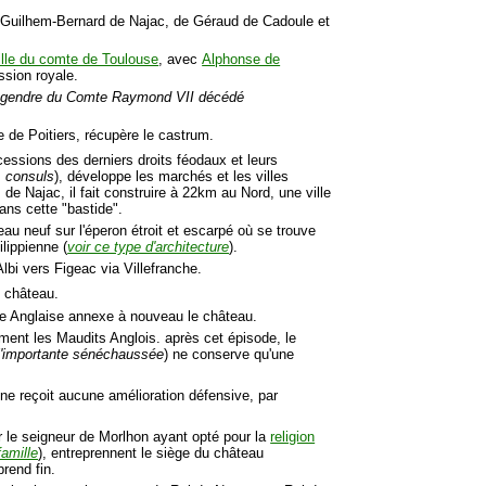
 Guilhem-Bernard de Najac, de Géraud de Cadoule et
ille du comte de Toulouse
, avec
Alphonse de
ssion royale.
et gendre du Comte Raymond VII décédé
 de Poitiers, récupère le castrum.
essions des derniers droits féodaux et leurs
 consuls
), développe les marchés et les villes
de Najac, il fait construire à 22km au Nord, une ville
ans cette "bastide".
au neuf sur l'éperon étroit et escarpé où se trouve
ilippienne (
voir ce type d'architecture
).
lbi vers Figeac via Villefranche.
e château.
pe Anglaise annexe à nouveau le château.
ment les Maudits Anglois. après cet épisode, le
e l'importante sénéchaussée
) ne conserve qu'une
e ne reçoit aucune amélioration défensive, par
ar le seigneur de Morlhon ayant opté pour la
religion
famille
), entreprennent le siège du château
rend fin.