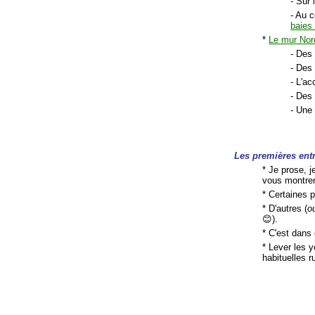
- Sur 
- Au c
baies
*
Le mur Nor
- Des 
- Des
- L'ac
- De
- Une
Les premières entr
* Je prose, j
vous montrer
* Certaines 
* D'autres (
o
😊).
* C'est dans 
* Lever les y
habituelles r