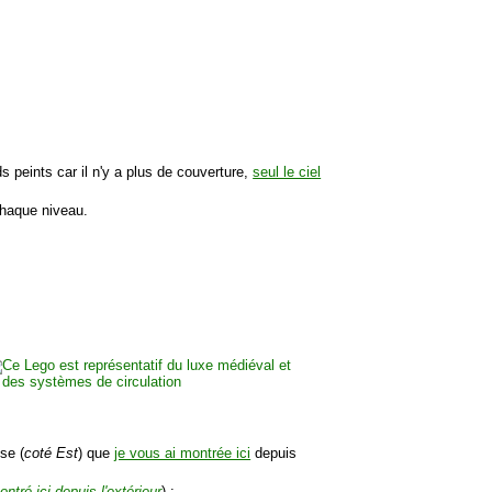
 peints car il n'y a plus de couverture,
seul le ciel
chaque niveau.
se (
coté Est
) que
je vous ai montrée ici
depuis
ontré ici depuis l'extérieur
) :