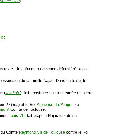
sur ce plan
).
LIC
 un texte. Un château ou ouvrage défensif n'est pas
 possession de la famille Najac. Dans un texte, le
e (
voir liste
), fait construire une tour carrée en pierre
ur de Lion
) et le Roi
Alphonse II d'Aragon
se
nd V
Comte de Toulouse.
France
Louis VIII
fait étape à Najac lors de sa
te du Comte
Raymond VII de Toulouse
contre le Roi