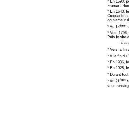
* En 1590, p
France : Henr
* En 1643, l
Croquants a 
gouverneur d
ème
* Au 18
si
* Vers 1796,
Puis le site 
- Il s
* Vers la fin
* A la fin du 
* En 1906, le
* En 1925, l
* Durant tout
ème
* Au 21
si
vous renseig