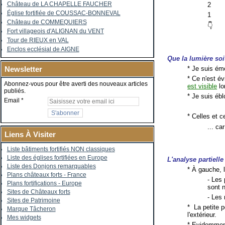
Château de LA CHAPELLE FAUCHER
2
Église fortifiée de COUSSAC-BONNEVAL
1
Château de COMMEQUIERS
👇
Fort villageois d'ALIGNAN du VENT
Tour de RIEUX en VAL
Enclos ecclésial de AIGNE
Que la lumière soit
* Je suis éme
Newsletter
* Ce n'est é
Abonnez-vous pour être averti des nouveaux articles
est visible
lo
publiés.
* Je suis éb
Email
* Celles et 
... ca
Liens À Visiter
Liste bâtiments fortifiés NON classiques
Liste des églises fortifiées en Europe
L'analyse partiell
Liste des Donjons remarquables
* À gauche, 
Plans châteaux forts - France
- Les 
Plans fortifications - Europe
sont 
Sites de Châteaux forts
- Les 
Sites de Patrimoine
* La petite p
Marque Tâcheron
l'extérieur.
Mes widgets
* Evidemment