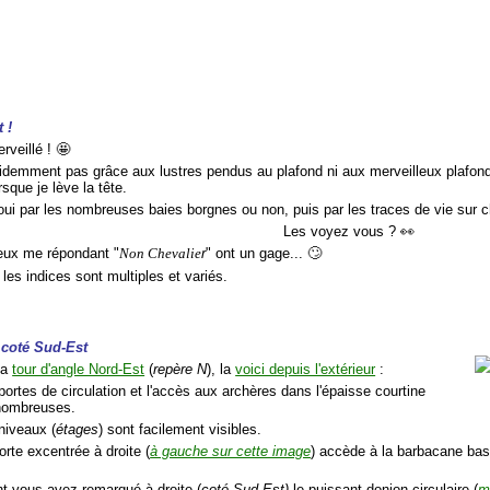
 !
rveillé ! 🤩
videmment pas grâce aux lustres pendus au plafond ni aux merveilleux plafonds
rsque je lève la tête.
loui par les nombreuses baies borgnes ou non, puis par les traces de vie sur 
Les voyez vous ? 👀
ceux me répondant "
Non Chevalie
r
" ont un gage... 🙄
r les indices sont multiples et variés.
e coté Sud-Est
la
tour d'angle Nord-Est
(
repère N
), la
voici depuis l'extérieur
:
portes de circulation et l'accès aux archères dans l'épaisse courtine
nombreuses.
niveaux (
étages
) sont facilement visibles.
orte excentrée à droite (
à gauche sur cette image
) accède à la barbacane bas
 vous avez remarqué à droite (
coté Sud-Est)
le puissant donjon circulaire (
m