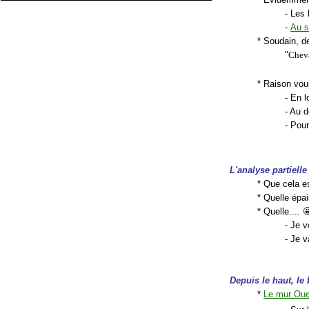
- Les 
-
Au s
* Soudain, d
"
Cheva
* Raison vou
- En 
- Au 
- Pour
L'analyse partiell
* Que cela e
* Quelle épa
* Quelle.... 
- Je 
- Je 
Depuis le haut, le
*
Le mur Oue