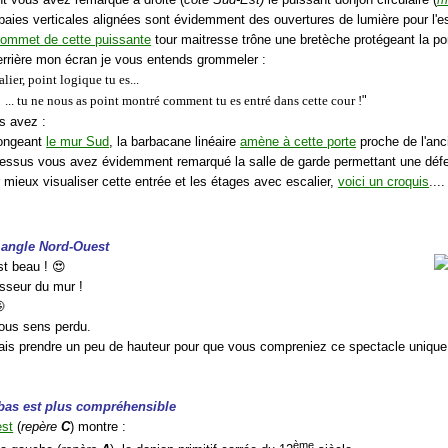
baies verticales alignées sont évidemment des ouvertures de lumière pour l'es
ommet de cette puissante
tour maitresse trône une bretèche protégeant la po
errière mon écran je vous entends grommeler :
lier, point logique tu es...
... tu ne nous as point montré comment tu es entré dans cette cour !
"
s avez :
longeant
le mur Sud
, la barbacane linéaire
amène à cette porte
proche de l'anc
dessus vous avez évidemment remarqué la salle de garde permettant une dé
 mieux visualiser cette entrée et les étages avec escalier,
voici un croquis
...
e angle Nord-Ouest
st beau ! 😍
isseur du mur !

vous sens perdu.
vais prendre un peu de hauteur pour que vous compreniez ce spectacle unique
 bas est plus
compréhensible
st
(
repère
C
) montre :
ème