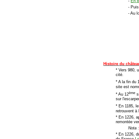
-
En b
- Pui
- Au l
Histoire du châtea
* Vers 980, 
cité.
* A la fin du 
site est nom
ème
* Au 12
s
sur l'escarp
* En 1185, le
retrouvent à 
* En 1226, ap
remontée ver
Nota 
* En 1226, d
de France
Lo