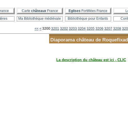
rance
Carte
châteaux
France
Eglises
Fortifiées France
L
tères
Ma Bibliothèque médiévale
Bibliothèque pour Enfants
Cont
<<
<
3200
3201
3202
3203
3204
3205
3206
3207
3208
320
Diaporama château de Roquefixa
La description du château est ici - CLIC