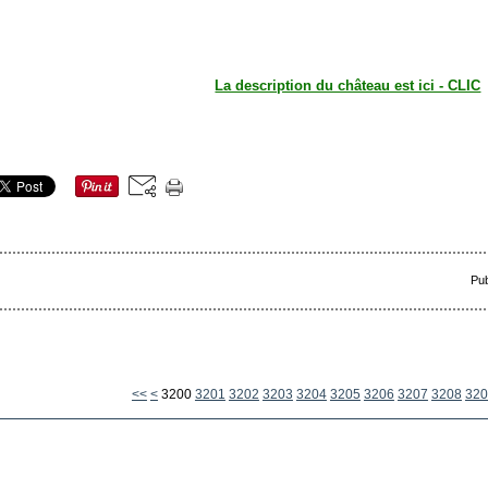
La description du château est ici - CLIC
Pub
<<
<
3200
3201
3202
3203
3204
3205
3206
3207
3208
320