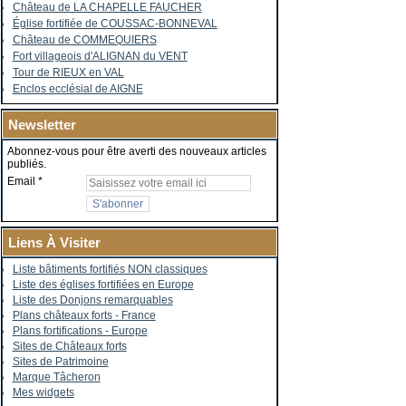
Château de LA CHAPELLE FAUCHER
Église fortifiée de COUSSAC-BONNEVAL
Château de COMMEQUIERS
Fort villageois d'ALIGNAN du VENT
Tour de RIEUX en VAL
Enclos ecclésial de AIGNE
Newsletter
Abonnez-vous pour être averti des nouveaux articles
publiés.
Email
Liens À Visiter
Liste bâtiments fortifiés NON classiques
Liste des églises fortifiées en Europe
Liste des Donjons remarquables
Plans châteaux forts - France
Plans fortifications - Europe
Sites de Châteaux forts
Sites de Patrimoine
Marque Tâcheron
Mes widgets