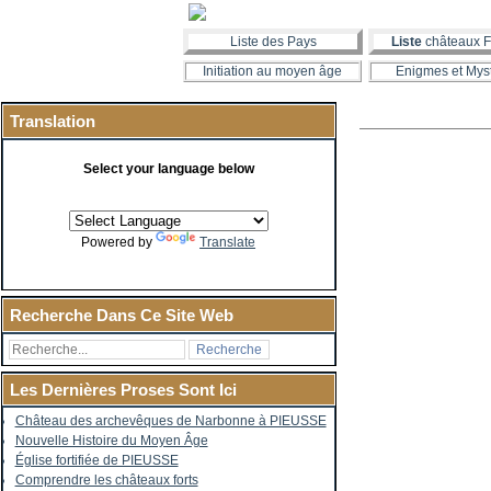
Liste des Pays
Liste
châteaux F
Initiation au moyen âge
Enigmes et Mys
Translation
Select your language below
Powered by
Translate
Recherche Dans Ce Site Web
Les Dernières Proses Sont Ici
Château des archevêques de Narbonne à PIEUSSE
Nouvelle Histoire du Moyen Âge
Église fortifiée de PIEUSSE
Comprendre les châteaux forts