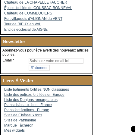
Château de LA CHAPELLE FAUCHER
Église fortifiée de COUSSAC-BONNEVAL
Château de COMMEQUIERS
Fort villageois d'ALIGNAN du VENT
Tour de RIEUX en VAL
Enclos ecclésial de AIGNE
Newsletter
Abonnez-vous pour être averti des nouveaux articles
publiés.
Email
Liens À Visiter
Liste bâtiments fortifiés NON classiques
Liste des églises fortifiées en Europe
Liste des Donjons remarquables
Plans châteaux forts - France
Plans fortifications - Europe
Sites de Châteaux forts
Sites de Patrimoine
Marque Tâcheron
Mes widgets