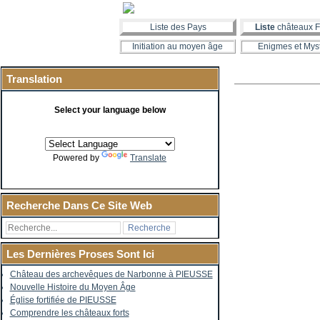
Liste des Pays
Liste
châteaux F
Initiation au moyen âge
Enigmes et Mys
Translation
Select your language below
Powered by
Translate
Recherche Dans Ce Site Web
Les Dernières Proses Sont Ici
Château des archevêques de Narbonne à PIEUSSE
Nouvelle Histoire du Moyen Âge
Église fortifiée de PIEUSSE
Comprendre les châteaux forts