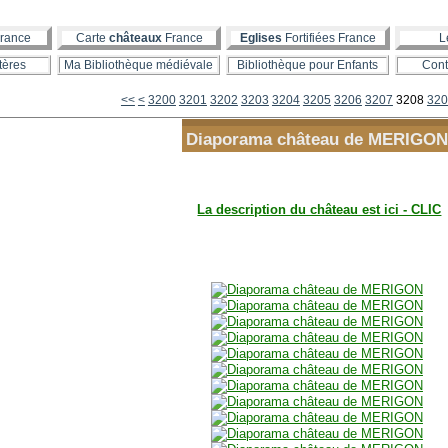
rance
Carte
châteaux
France
Eglises
Fortifiées France
L
tères
Ma Bibliothèque médiévale
Bibliothèque pour Enfants
Cont
<<
<
3200
3201
3202
3203
3204
3205
3206
3207
3208
320
Diaporama château de MERIGON
La description du château est ici - CLIC