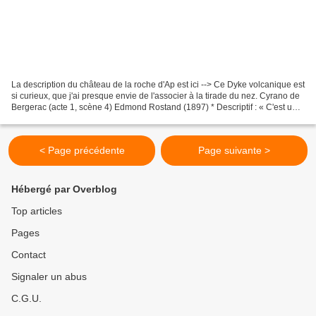
La description du château de la roche d'Ap est ici --> Ce Dyke volcanique est
si curieux, que j'ai presque envie de l'associer à la tirade du nez. Cyrano de
Bergerac (acte 1, scène 4) Edmond Rostand (1897) * Descriptif : « C'est un
roc ! ... c'est un...
< Page précédente
Page suivante >
Hébergé par Overblog
Top articles
Pages
Contact
Signaler un abus
C.G.U.