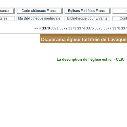
rance
Carte
châteaux
France
Eglises
Fortifiées France
L
tères
Ma Bibliothèque médiévale
Bibliothèque pour Enfants
Cont
3300
3310
3320
3330
3340
3350
3360
<<
<
3370
3371
3372
3373
3374
3375
3376
3377
3378
337
Diaporama église fortifiée de Lavaqu
La description de l'église est ici - CLIC