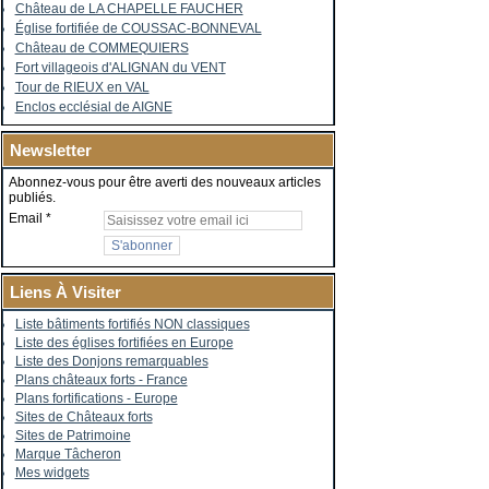
Château de LA CHAPELLE FAUCHER
Église fortifiée de COUSSAC-BONNEVAL
Château de COMMEQUIERS
Fort villageois d'ALIGNAN du VENT
Tour de RIEUX en VAL
Enclos ecclésial de AIGNE
Newsletter
Abonnez-vous pour être averti des nouveaux articles
publiés.
Email
Liens À Visiter
Liste bâtiments fortifiés NON classiques
Liste des églises fortifiées en Europe
Liste des Donjons remarquables
Plans châteaux forts - France
Plans fortifications - Europe
Sites de Châteaux forts
Sites de Patrimoine
Marque Tâcheron
Mes widgets