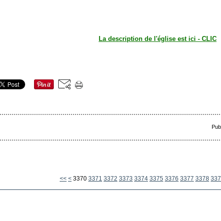
La description de l'église est ici - CLIC
Pub
3300
3310
3320
3330
3340
3350
3360
<<
<
3370
3371
3372
3373
3374
3375
3376
3377
3378
337