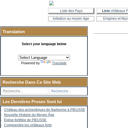
Liste des Pays
Liste
châteaux F
Initiation au moyen âge
Enigmes et Mys
Translation
Select your language below
Powered by
Translate
Recherche Dans Ce Site Web
Les Dernières Proses Sont Ici
Château des archevêques de Narbonne à PIEUSSE
Nouvelle Histoire du Moyen Âge
Église fortifiée de PIEUSSE
Comprendre les châteaux forts