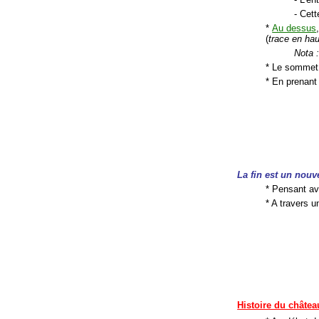
- Cett
*
Au dessus
(
trace en hau
Nota 
* Le sommet 
* En prenant
La
fin est un no
* Pensant avo
* A travers 
Histoire du châtea