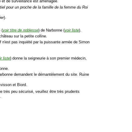
e et de surveillance est aménagée.
tiel pour un proche de la famille de la femme du Roi
ier
).
 (
voir titre de noblesse
) de Narbonne (
voir liste
).
âteau sur la petite colline.
if n'est pas inquiété par la puissante armée de Simon
r liste
) donne la seigneurie à son premier médecin,
bonne.
 Narbonne demandent le démantèlement du site. Ruine
visson et Biord.
que très peu sécurisé, veuillez être très prudents
.