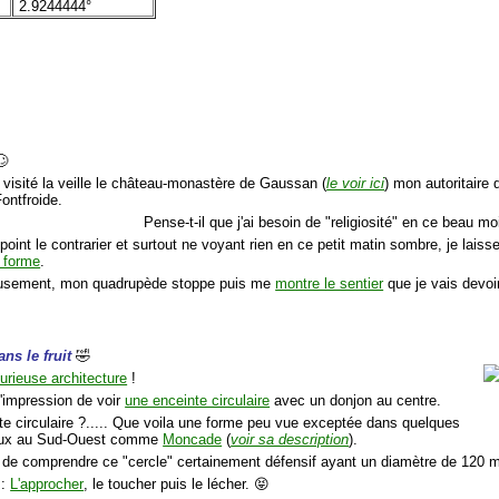
2.9244444°
🙄
 visité la veille le château-monastère de Gaussan (
le voir ici
) mon autoritaire 
ontfroide.
Pense-t-il que j'ai besoin de "religiosité" en ce beau mo
point le contrarier et surtout ne voyant rien en ce petit matin sombre, je lai
 forme
.
usement, mon quadrupède stoppe puis me
montre le sentier
que je vais devoi
ans le fruit
🤣
urieuse architecture
!
 l'impression de voir
une enceinte circulaire
avec un donjon au centre.
te circulaire ?..... Que voila une forme peu vue exceptée dans quelques
aux au Sud-Ouest comme
Moncade
(
voir sa description
).
 de comprendre ce "cercle" certainement défensif ayant un diamètre de 120 m
 :
L'approcher
, le toucher puis le lécher. 😝