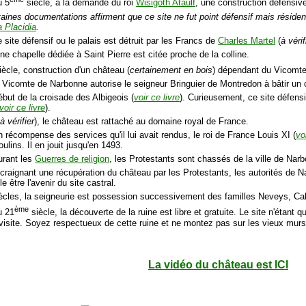
u 5
siècle, à la demande du roi
Wisigoth Ataulf
, une construction défensiv
taines documentations affirment que ce site ne fut point défensif mais résiden
a Placidia
.
e site défensif ou le palais est détruit par les Francs de
Charles Martel
(
à vérif
ne chapelle dédiée à Saint Pierre est citée proche de la colline.
ècle, construction d'un château (
certainement en bois
) dépendant du Vicomte
 Vicomte de Narbonne autorise le seigneur Bringuier de Montredon à bâtir un ch
ébut de la croisade des Albigeois (
voir ce livre
). Curieusement, ce site défens
voir ce livre
).
(
à vérifier
), le château est rattaché au domaine royal de France.
 récompense des services qu'il lui avait rendus, le roi de France Louis XI (
voi
lins. Il en jouit jusqu'en 1493.
urant les
Guerres de religion
, les Protestants sont chassés de la ville de Nar
 craignant une récupération du château par les Protestants, les autorités de
 être l'avenir du site castral.
iècles, la seigneurie est possession successivement des familles Neveys, Cal
ème
u 21
siècle, la découverte de la ruine est libre et gratuite. Le site n'étant 
 visite. Soyez respectueux de cette ruine et ne montez pas sur les vieux murs
La vidéo du château est ICI