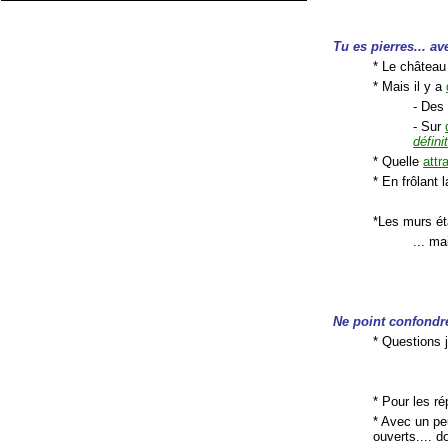
Tu
es pierres... a
* Le château
* Mais il y a
- Des
- Sur
définit
* Quelle
attr
* En frôlant 
*Les murs éta
... ma
Ne
point confondre 
* Questions 
* Pour les r
* Avec un pe
ouverts.... d