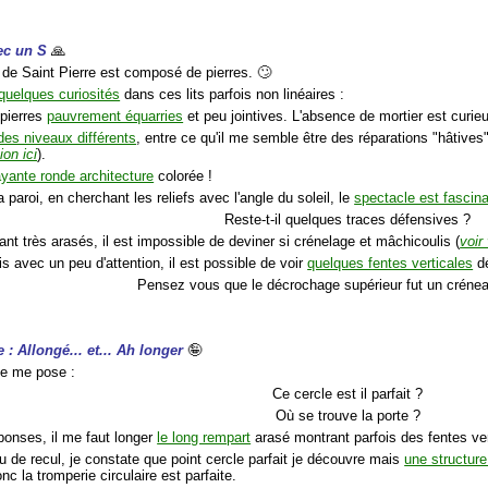
vec un S
🙏
 de Saint Pierre est composé de pierres. 🙄
quelques curiosités
dans ces lits parfois non linéaires :
 pierres
pauvrement équarries
et peu jointives. L'absence de mortier est curie
des niveaux différents
, entre ce qu'il me semble être des réparations "hâtive
ion ici
).
ayante ronde architecture
colorée !
la paroi, en cherchant les reliefs avec l'angle du soleil, le
spectacle est fascin
Reste-t-il quelques traces défensives ?
nt très arasés, il est impossible de deviner si crénelage et mâchicoulis (
voir
is avec un peu d'attention, il est possible de voir
quelques fentes verticales
dé
Pensez vous que le décrochage supérieur fut un créne
: Allongé... et... Ah longer
🤪
je me pose :
Ce cercle est il parfait ?
Où se trouve la porte ?
éponses, il me faut longer
le long rempart
arasé montrant parfois des fentes ve
u de recul, je constate que point cercle parfait je découvre mais
une structur
onc la tromperie circulaire est parfaite.