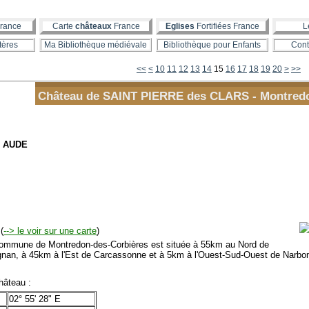
rance
Carte
châteaux
France
Eglises
Fortifiées France
L
tères
Ma Bibliothèque médiévale
Bibliothèque pour Enfants
Cont
30
40
50
60
70
80
90
100
200
300
400
500
600
700
800
900
1000
1100
1200
1300
1400
1500
1600
1700
1800
1900
2000
2100
2200
2300
2400
2500
2600
2700
2800
2900
3000
3100
3200
3300
3400
3500
3600
3700
3800
3900
4000
4100
4200
4300
4400
4500
4600
4700
4800
4900
5000
5100
5200
5300
5400
5500
5600
<<
<
10
11
12
13
14
15
16
17
18
19
20
>
>>
Château de SAINT PIERRE des CLARS - Montredo
- AUDE
(
--> le voir sur une carte
)
mmune de Montredon-des-Corbières est située à 55km au Nord de
gnan, à 45km à l'Est de Carcassonne et à 5km à l'Ouest-Sud-Ouest de Narbo
âteau :
02° 55' 28" E