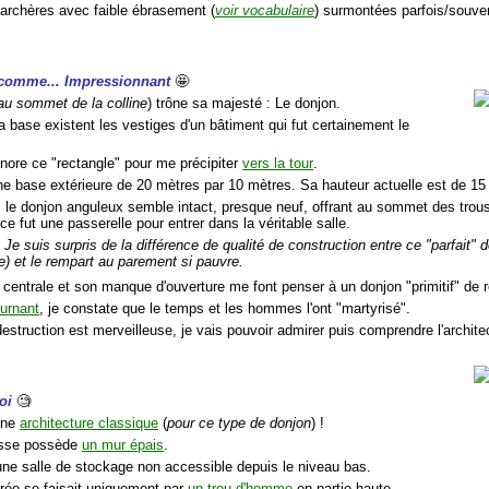
 archères avec faible ébrasement (
voir vocabulaire
) surmontées parfois/souv
 comme... Impressionnant
🤩
au sommet de la colline
) trône sa majesté : Le donjon.
a base existent les vestiges d'un bâtiment qui fut certainement le
'ignore ce "rectangle" pour me précipiter
vers la tour
.
une base extérieure de 20 mètres par 10 mètres. Sa hauteur actuelle est de 15
, le donjon anguleux semble intact, presque neuf, offrant au sommet des trous
e fut une passerelle pour entrer dans la véritable salle.
 Je suis surpris de la différence de qualité de construction entre ce "parfait"
e) et le rempart au parement si pauvre.
 centrale et son manque d'ouverture me font penser à un donjon "primitif" de rep
ournant
, je constate que le temps et les hommes l'ont "martyrisé".
estruction est merveilleuse, je vais pouvoir admirer puis comprendre l'architec
moi
🧐
une
architecture classique
(
pour ce type de donjon
) !
basse possède
un mur épais
.
 une salle de stockage non accessible depuis le niveau bas.
trée se faisait uniquement par
un trou d'homme
en partie haute.