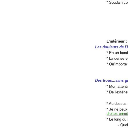
* Soudain c
L'intérieur
:
Les douleurs de l'
* En un bond,
* La dense v
* Qu'importe
Des trous...sans 
* Mon attenti
* De l'extéri
* Au dessus 
* Je ne peux 
droites primi
* Le long du 
- Que