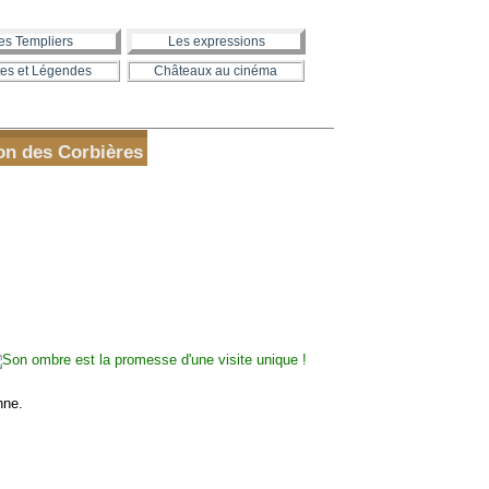
es Templiers
Les expressions
es et Légendes
Châteaux au cinéma
n des Corbières
nne.