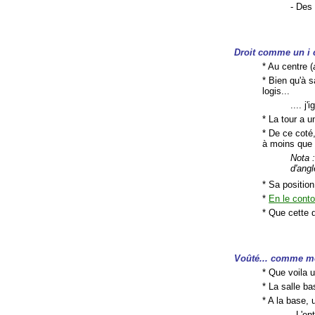
- Des
Droit comme un i
* Au centre (
* Bien qu'à s
logis...
.... j
* La tour a 
* De ce coté
à moins que c
Nota :
d'angl
* Sa position
*
En le cont
* Que cette d
Voûté... comme 
* Que voila 
* La salle 
* A la base,
- L'en