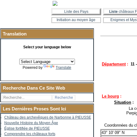
Liste des Pays
Liste
châteaux F
Initiation au moyen âge
Enigmes et Mys
Translation
Select your language below
Département
:
11 
Powered by
Translate
Recherche Dans Ce Site Web
Le bourg
:
Situation
:
La co
Les Dernières Proses Sont Ici
Perpi
Château des archevêques de Narbonne à PIEUSSE
Nouvelle Histoire du Moyen Âge
Coordonnées du ch
Église fortifiée de PIEUSSE
43° 10' 09" N
Comprendre les châteaux forts