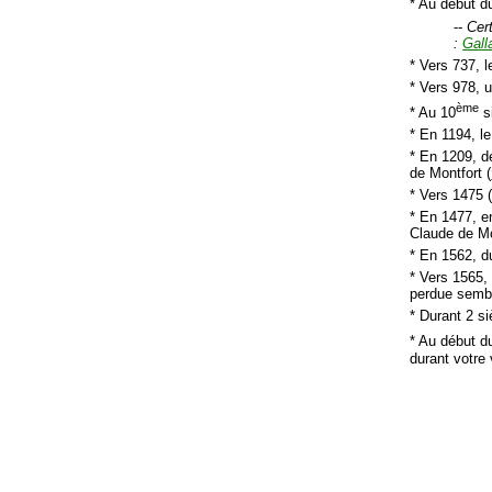
* Au début d
--
Cer
:
Gall
* Vers 737, l
* Vers 978, u
ème
* Au 10
si
* En 1194, le
* En 1209, d
de Montfort (
* Vers 1475 
* En 1477, en
Claude de Mou
* En 1562, d
* Vers 1565,
perdue semble
* Durant 2 s
* Au début d
durant votre