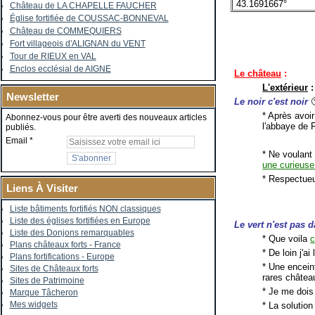
43.1691667°
Château de LA CHAPELLE FAUCHER
Église fortifiée de COUSSAC-BONNEVAL
Château de COMMEQUIERS
Fort villageois d'ALIGNAN du VENT
Tour de RIEUX en VAL
Enclos ecclésial de AIGNE
Le château
:
L'extérieur
:
Newsletter
Le
noir c'est noir
* Après avoir
Abonnez-vous pour être averti des nouveaux articles
l'abbaye de F
publiés.
Email
* Ne voulant 
une curieuse
* Respectue
Liens À Visiter
Liste bâtiments fortifiés NON classiques
Liste des églises fortifiées en Europe
Le
vert n'est pas d
Liste des Donjons remarquables
* Que voila
c
Plans châteaux forts - France
* De loin j'ai
Plans fortifications - Europe
* Une encein
Sites de Châteaux forts
rares châte
Sites de Patrimoine
* Je me dois
Marque Tâcheron
Mes widgets
* La solution