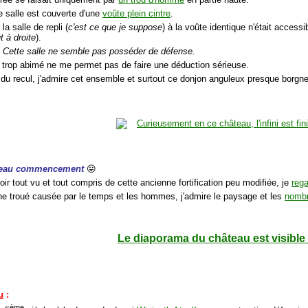
e salle est couverte d'une
voûte plein cintre
.
, la salle de repli (
c'est ce que je suppose
) à la voûte identique n'était access
t à droite
).
: Cette salle ne semble pas posséder de défense.
trop abimé ne me permet pas de faire une déduction sérieuse.
 du recul, j'admire cet ensemble et surtout ce donjon anguleux presque borgne
uveau commencement
😛
ir tout vu et tout compris de cette ancienne fortification peu modifiée, je
reg
une troué causée par le temps et les hommes, j'admire le paysage et les
nombr
Le diaporama du château est visible 
u
:
ème