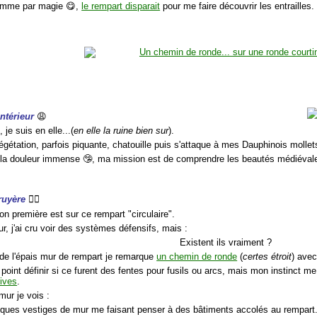
omme par magie 😋,
le rempart disparait
pour me faire découvrir les entrailles.
intérieur
😩
 je suis en elle...(
en elle la ruine bien sur
).
égétation, parfois piquante, chatouille puis s'attaque à mes Dauphinois mollet
 la douleur immense 🤥, ma mission est de comprendre les beautés médiévale
gruyère
🤷‍♀️
on première est sur ce rempart "circulaire".
eur, j'ai cru voir des systèmes défensifs, mais :
Existent ils vraiment ?
de l'épais mur de rempart je remarque
un chemin de ronde
(
certes étroit
) ave
point définir si ce furent des fentes pour fusils ou arcs, mais mon instinct m
tives
.
mur je vois :
lques vestiges de mur me faisant penser à des bâtiments accolés au rempart