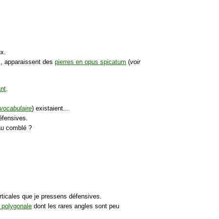
ux.
s", apparaissent des
pierres en opus spicatum
(
voir
ant
.
 vocabulaire
) existaient...
fensives.
au comblé ?
rticales que je pressens défensives.
e polygonale
dont les rares angles sont peu