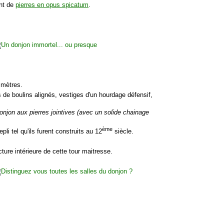
ent de
pierres en opus spicatum
.
 mètres.
 de boulins alignés, vestiges d'un hourdage défensif,
 donjon aux pierres jointives (avec un solide chainage
ème
li tel qu'ils furent construits au 12
siècle.
ture intérieure de cette tour maitresse.