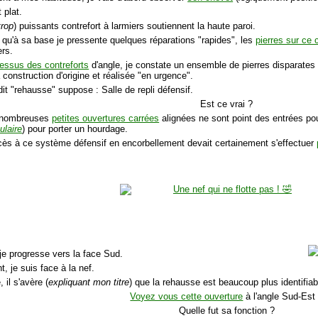
t plat.
trop
) puissants contrefort à larmiers soutiennent la haute paroi.
n qu'à sa base je pressente quelques réparations "rapides", les
pierres sur ce 
ers.
essus des contreforts
d'angle, je constate un ensemble de pierres disparates 
 construction d'origine et réalisée "en urgence".
dit "rehausse" suppose : Salle de repli défensif.
Est ce vrai ?
 nombreuses
petites ouvertures carrées
alignées ne sont point des entrées pou
ulaire
) pour porter un hourdage.
ccès à ce système défensif en encorbellement devait certainement s'effectuer
je progresse vers la face Sud.
, je suis face à la nef.
 il s'avère (
expliquant mon titre
) que la rehausse est beaucoup plus identifiab
Voyez vous cette ouverture
à l'angle Sud-Est
Quelle fut sa fonction ?