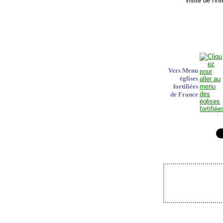
visite de l'i
Vers Menu
églises
fortifiées
de France