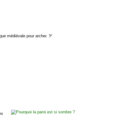
ique médiévale pour archer. 🏹
es