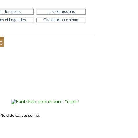
es Templiers
Les expressions
es et Légendes
Châteaux au cinéma
NC
 Nord de Carcassonne.