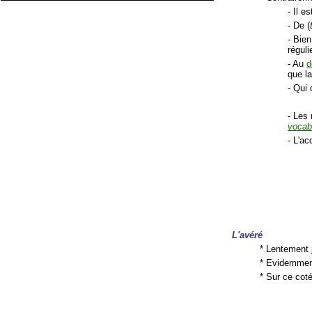
- Il es
- De (
- Bie
réguli
- Au
d
que la
- Qui 
- Les
vocab
- L'a
L'avéré
* Lentement 
* Evidemment
* Sur ce coté,