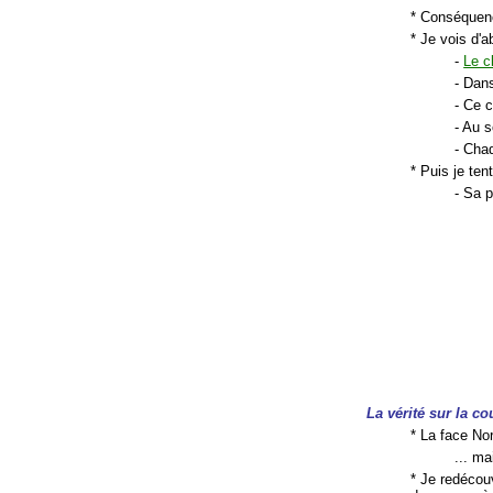
* Conséquen
* Je vois d'a
-
Le c
- Dans
- Ce 
- Au 
- Chaq
* Puis je te
- Sa 
La vérité sur la co
* La face Nor
... mai
* Je redécouv