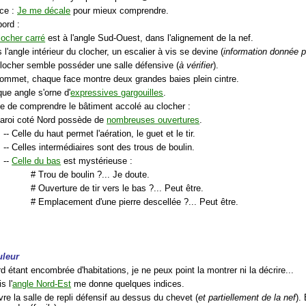
ce :
Je me décale
pour mieux comprendre.
bord :
locher carré
est à l'angle Sud-Ouest, dans l'alignement de la nef.
 l'angle intérieur du clocher, un escalier à vis se devine (
information donnée p
clocher semble posséder une salle défensive (
à vérifier
).
sommet, chaque face montre deux grandes baies plein cintre.
ue angle s'orne d'
expressives gargouilles
.
nte de comprendre le bâtiment accolé au clocher :
paroi coté Nord possède de
nombreuses ouvertures
.
-- Celle du haut permet l'aération, le guet et le tir.
-- Celles intermédiaires sont des trous de boulin.
--
Celle du bas
est mystérieuse :
# Trou de boulin ?... Je doute.
# Ouverture de tir vers le bas ?... Peut être.
# Emplacement d'une pierre descellée ?... Peut être.
uleur
d étant encombrée d'habitations, je ne peux point la montrer ni la décrire...
s l'
angle Nord-Est
me donne quelques indices.
re la salle de repli défensif au dessus du chevet (
et partiellement de la nef
).