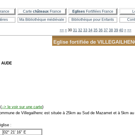
rance
Carte
châteaux
France
Eglises
Fortifiées France
L
tères
Ma Bibliothèque médiévale
Bibliothèque pour Enfants
Cont
10
20
50
60
70
80
90
100
200
300
400
500
600
700
800
900
1000
1100
1200
1300
1400
1500
1600
1700
1800
1900
2000
2100
2200
2300
2400
2500
2600
2700
2800
2900
3000
3100
3200
3300
3400
3500
3600
3700
3800
3900
4000
4100
4200
4300
4400
4500
4600
4700
4800
4900
5000
5100
5200
5300
5400
5500
5600
<<
<
30
31
32
33
34
35
36
37
38
39
40
>
>>
Eglise fortifiée de VILLEGAILHE
- AUDE
(
--> le voir sur une carte
)
mmune de Villegailhenc est située à 25km au Sud de Mazamet et à 5km au
glise :
02° 21' 16" E