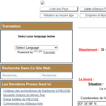
Liste des Pays
Liste
châteaux F
Initiation au moyen âge
Enigmes et Mys
Translation
Select your language below
Département
:
11 
Powered by
Translate
Recherche Dans Ce Site Web
Le bourg
:
Situation
:
Les Dernières Proses Sont Ici
La co
Château des archevêques de Narbonne à PIEUSSE
Nouvelle Histoire du Moyen Âge
Coordonnées de l'é
Église fortifiée de PIEUSSE
43° 16' 08" N
Comprendre les châteaux forts