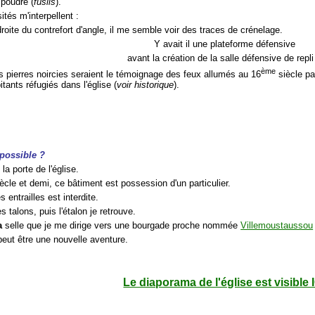
poudre (
fusils
).
ités m'interpellent :
droite du contrefort d'angle, il me semble voir des traces de crénelage.
Y avait il une plateforme défensive
avant la création de la salle défensive de repli
ème
s pierres noircies seraient le témoignage des feux allumés au 16
siècle pa
itants réfugiés dans l'église (
voir historique
).
possible ?
la porte de l'église.
ècle et demi, ce bâtiment est possession d'un particulier.
s entrailles est interdite.
es talons, puis l'étalon je retrouve.
a
selle que je me dirige vers une bourgade proche nommée
Villemoustaussou
 peut être une nouvelle aventure.
Le diaporama de l'église est visible 