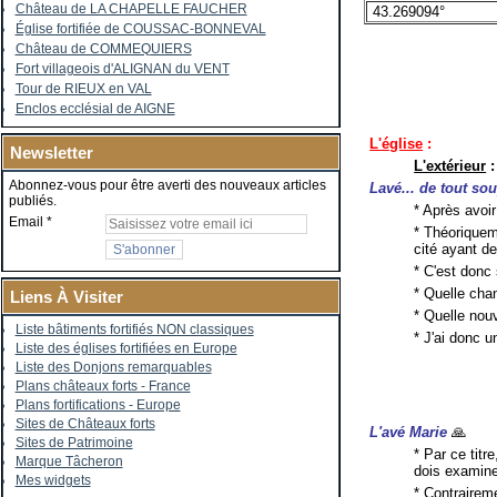
Château de LA CHAPELLE FAUCHER
43.269094°
Église fortifiée de COUSSAC-BONNEVAL
Château de COMMEQUIERS
Fort villageois d'ALIGNAN du VENT
Tour de RIEUX en VAL
Enclos ecclésial de AIGNE
L'église
:
Newsletter
L'extérieur
:
Abonnez-vous pour être averti des nouveaux articles
Lavé... de tout s
publiés.
* Après avoi
Email
* Théoriquem
cité ayant de
* C'est donc
* Quelle chan
Liens À Visiter
* Quelle nou
Liste bâtiments fortifiés NON classiques
* J'ai donc 
Liste des églises fortifiées en Europe
Liste des Donjons remarquables
Plans châteaux forts - France
Plans fortifications - Europe
Sites de Châteaux forts
L'avé Marie
🙏
Sites de Patrimoine
* Par ce tit
Marque Tâcheron
dois examin
Mes widgets
* Contrairem