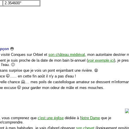
2.354600°
oupçon
😳
r visité Conques sur Orbiel et
son château médiéval
, mon autoritaire destrier 
ent je suis proche de la date de mon bain bi-annuel (
voir exemple ici
), je pre
 l'eau. 🙁
 sans surprise que je vois un pont enjambant une rivière. 😫
ce 🤭...... en cette fin août il n'y a pas d'eau !
velle chance 🤗.... mes poils de castellologue amateur se dressent m'informa
une excuse 🤭 pour garder mon odeur de mâle et mes mouches.
re, vous comprenez que
c'est une église
dédiée à
Notre Dame
que je
er/comprendre.
ent à mes habitudes, je vais d'abord observer
son chevet
(
logiquement positio