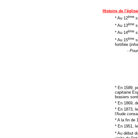
Histoire de l'églis
ème
* Au 12
si
ème
* Au 13
si
ème
* Au 14
si
ème
* Au 15
si
fortifiée (
info
- Pour
* En 1589, p
capitaine Es
brasiers son
* En 1869, d
* En 1873, l
l'Aude consa
* A la fin de 
* En 1951, le
* Au début d