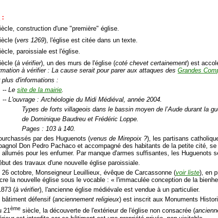
e
:
ècle, construction d'une "première" église.
ècle (
vers 1269
), l'église est citée dans un texte.
ècle, paroissiale est l'église.
ècle (
à vérifier
), un des murs de l'église (
coté chevet certainement
) est accol
rmation à vérifier : La cause serait pour parer aux attaques des
Grandes Com
 plus d'informations :
-- Le
site de la mairie
.
-- L'ouvrage : Archéologie du Midi Médiéval, année 2004.
Types de forts villageois dans le bassin moyen de l’Aude durant la g
de Dominique Baudreu et Frédéric Loppe.
Pages : 103 à 140.
ourchassés par des Huguenots (
venus de Mirepoix ?
), les partisans catholiq
pagnol Don Pedro Pachaco et accompagné des habitants de la petite cité, se ré
t allumés pour les enfumer. Par manque d'armes suffisantes, les Huguenots se
ébut des travaux d'une nouvelle église paroissiale.
e 26 octobre, Monseigneur Leuillieux, évêque de Carcassonne (
voir liste
), en 
cre la nouvelle église sous le vocable : « l'immaculée conception de la bienh
1873 (
à vérifier
), l'ancienne église médiévale est vendue à un particulier.
 bâtiment défensif (
anciennement religieux
) est inscrit aux Monuments Histor
ème
u 21
siècle, la découverte de l'extérieur de l'église non consacrée (
ancienn