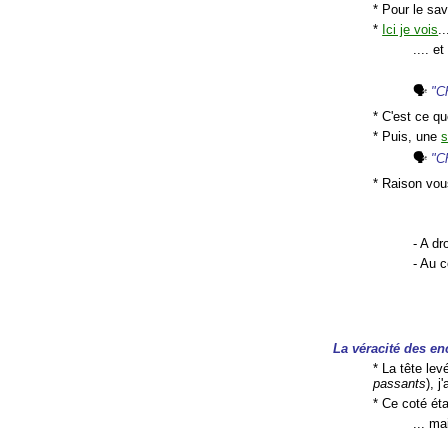
* Pour le sa
*
Ici je vois
..
.... e
🗣
"C
* C'est ce q
* Puis, une
s
🗣
"C
* Raison vous
- A dr
- Au c
La véracité des e
* La tête lev
passants
), 
* Ce coté éta
... ma