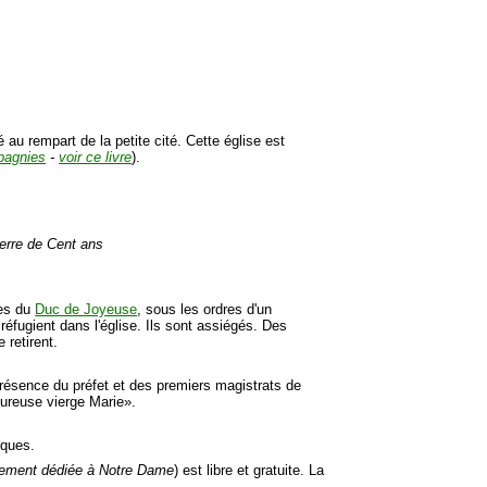
é au rempart de la petite cité. Cette église est
pagnies
-
voir ce livre
).
uerre de Cent ans
ues du
Duc de Joyeuse
, sous les ordres d'un
fugient dans l'église. Ils sont assiégés. Des
 retirent.
présence du préfet et des premiers magistrats de
eureuse vierge Marie».
iques.
ement dédiée à Notre Dame
) est libre et gratuite. La