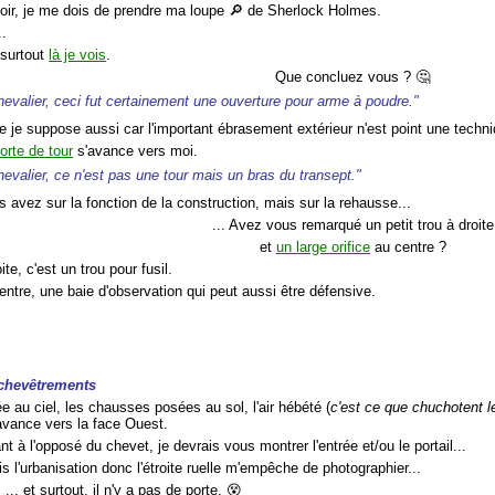
voir, je me dois de prendre ma loupe 🔎 de Sherlock Holmes.
..
t surtout
là je vois
.
Que concluez vous ? 🤔
hevalier, ceci fut certainement une ouverture pour arme à poudre."
ue je suppose aussi car l'important ébrasement extérieur n'est point une techn
orte de tour
s'avance vers moi.
hevalier, ce n'est pas une tour mais un bras du transept."
 avez sur la fonction de la construction, mais sur la rehausse...
... Avez vous remarqué un petit trou à droite
et
un large orifice
au centre ?
oite, c'est un trou pour fusil.
entre, une baie d'observation qui peut aussi être défensive.
nchevêtrements
ée au ciel, les chausses posées au sol, l'air hébété (
c'est ce que chuchotent l
j'avance vers la face Ouest.
nt à l'opposé du chevet, je devrais vous montrer l'entrée et/ou le portail...
is l'urbanisation donc l'étroite ruelle m'empêche de photographier...
... et surtout, il n'y a pas de porte. 😵