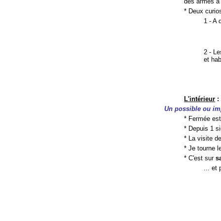
des armes à 
* Deux curios
1 - A 
2 - Le
et hab
L'intérieur
:
Un possible ou im
* Fermée est 
* Depuis 1 si
* La visite de
* Je tourne l
* C'est sur
s
... et