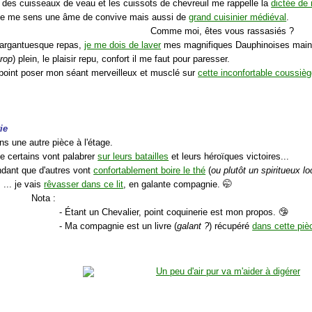
 des cuisseaux de veau et les cuissots de chevreuil me rappelle la
dictée de
 je me sens une âme de convive mais aussi de
grand cuisinier médiéval
.
Comme moi, êtes vous rassasiés ?
Gargantuesque repas,
je me dois de laver
mes magnifiques Dauphinoises main
trop
) plein, le plaisir repu, confort il me faut pour paresser.
 point poser mon séant merveilleux et musclé sur
cette inconfortable coussiè
ie
ans une autre pièce à l'étage.
e certains vont palabrer
sur leurs batailles
et leurs héroïques victoires...
endant que d'autres vont
confortablement boire le thé
(
ou plutôt un spiritueux lo
... je vais
rêvasser dans ce lit
, en galante compagnie. 🤭
Nota :
- Étant un Chevalier, point coquinerie est mon propos. 🤥
- Ma compagnie est un livre (
galant ?
) récupéré
dans cette piè