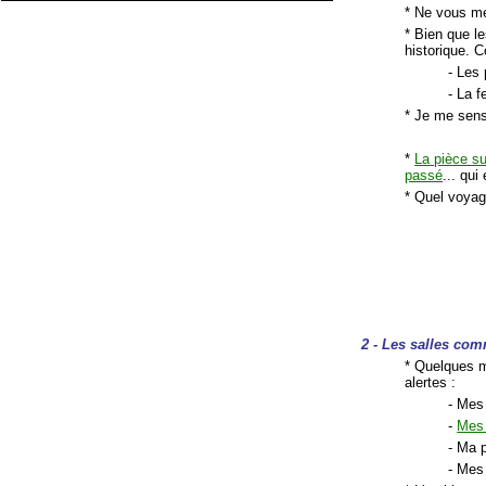
* Ne vous mé
* Bien que l
historique. C
- Les 
- La 
* Je me sens
*
La pièce s
passé
... qui
* Quel voyag
2 - Les salles co
* Quelques m
alertes :
- Mes
-
Mes 
- Ma p
- Mes