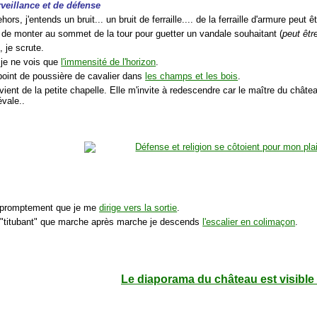
rveillance et de défense
ors, j'entends un bruit... un bruit de ferraille.... de la ferraille d'armure peut êt
 de monter au sommet de la tour pour guetter un vandale souhaitant (
peut êtr
 je scrute.
 je ne vois que
l'immensité de l'horizon
.
 point de poussière de cavalier dans
les champs et les bois
.
ovient de la petite chapelle. Elle m'invite à redescendre car le maître du châtea
vale..
c promptement que je me
dirige vers la sortie
.
n "titubant" que marche après marche je descends
l'escalier en colimaçon
.
Le diaporama du château est visible 