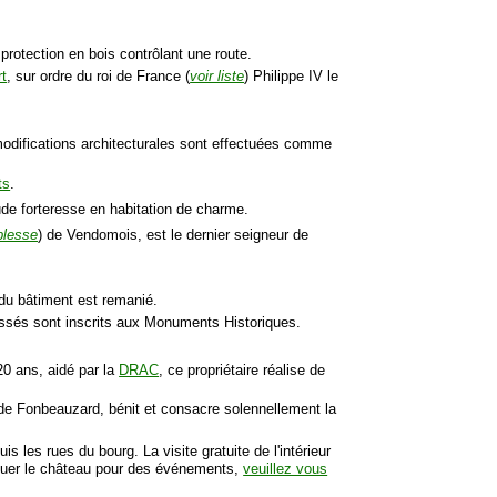
protection en bois contrôlant une route.
t
, sur ordre du roi de France (
voir liste
) Philippe IV le
modifications architecturales sont effectuées comme
ts
.
ude forteresse en habitation de charme.
oblesse
) de Vendomois, est le dernier seigneur de
 du bâtiment est remanié.
s fossés sont inscrits aux Monuments Historiques.
20 ans, aidé par la
DRAC
, ce propriétaire réalise de
 de Fonbeauzard, bénit et consacre solennellement la
is les rues du bourg. La visite gratuite de l'intérieur
 louer le château pour des événements,
veuillez vous