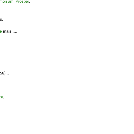
 mon ami Prosper
.
s.
ge
mais.....
cal
)...
ce
.