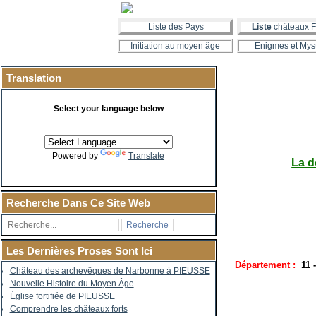
Liste des Pays
Liste
châteaux F
Initiation au moyen âge
Enigmes et Mys
Translation
Select your language below
Powered by
Translate
La d
Recherche Dans Ce Site Web
Les Dernières Proses Sont Ici
Département
:
11 
Château des archevêques de Narbonne à PIEUSSE
Nouvelle Histoire du Moyen Âge
Église fortifiée de PIEUSSE
Comprendre les châteaux forts