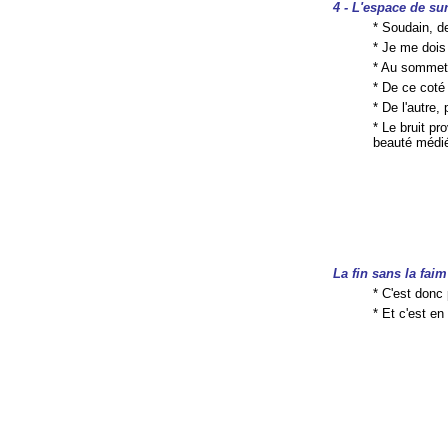
4 - L'espace de su
* Soudain, deh
* Je me dois
* Au sommet,
* De ce coté
* De l'autre,
* Le bruit pr
beauté médié
La fin sans la faim
* C'est don
* Et c'est e