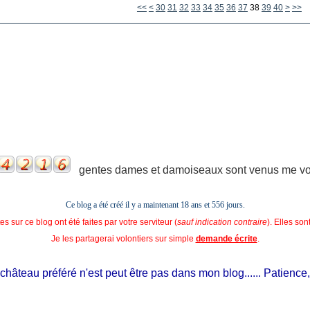
10
20
50
60
70
80
90
100
200
300
400
500
600
700
800
900
1000
1100
1200
1300
1400
1500
1600
1700
1800
1900
2000
2100
2200
2300
2400
2500
2600
2700
2800
2900
3000
3100
3200
3300
3400
3500
3600
3700
3800
3900
4000
4100
4200
4300
4400
4500
4600
4700
4800
4900
5000
5100
5200
5300
5400
5500
5600
<<
<
30
31
32
33
34
35
36
37
38
39
40
>
>>
gentes dames et damoiseaux sont venus me voir
Ce blog a été créé il y a maintenant 18 ans et
556 jours.
s sur ce blog ont été faites par votre serviteur (
sauf indication contraire
). Elles so
Je les partagerai volontiers sur simple
demande écrite
.
eau préféré n'est peut être pas dans mon blog...... Patience, il est