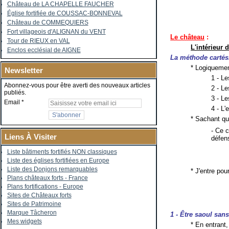
Château de LA CHAPELLE FAUCHER
Église fortifiée de COUSSAC-BONNEVAL
Château de COMMEQUIERS
Fort villageois d'ALIGNAN du VENT
Le château
:
Tour de RIEUX en VAL
L'intérieur 
Enclos ecclésial de AIGNE
La méthode cartés
* Logiquement
Newsletter
1 - Le
Abonnez-vous pour être averti des nouveaux articles
2 - L
publiés.
3 - Le
Email
4 - L
* Sachant qu
- Ce 
Liens À Visiter
défen
Liste bâtiments fortifiés NON classiques
Liste des églises fortifiées en Europe
Liste des Donjons remarquables
* J'entre pou
Plans châteaux forts - France
Plans fortifications - Europe
Sites de Châteaux forts
Sites de Patrimoine
Marque Tâcheron
1 - Être saoul sans
Mes widgets
* En entrant,