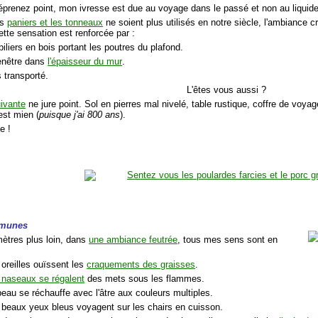
prenez point, mon ivresse est due au voyage dans le passé et non au liquid
es
paniers et les tonneaux
ne soient plus utilisés en notre siècle, l'ambiance cré
ette sensation est renforcée par :
piliers en bois portant les poutres du plafond.
fenêtre dans
l'épaisseur du mur
.
 transporté.
L'êtes vous aussi ?
uivante
ne jure point. Sol en pierres mal nivelé, table rustique, coffre de voyag
 est mien (
puisque j'ai 800 ans
).
e !
mmunes
ètres plus loin, dans
une ambiance feutrée
, tous mes sens sont en
 oreilles ouïssent les
craquements des graisses
.
naseaux se régalent
des mets sous les flammes.
eau se réchauffe avec l'âtre aux couleurs multiples.
 beaux yeux bleus voyagent sur les chairs en cuisson.