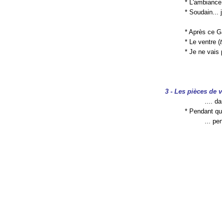
* L'ambiance
* Soudain...
* Après ce 
* Le ventre (
* Je ne vais
3 - Les pièces de v
.... d
* Pendant qu
... p