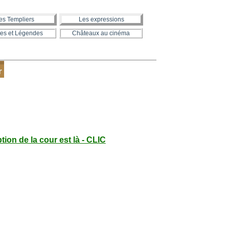
es Templiers
Les expressions
es et Légendes
Châteaux au cinéma
r
tion de la cour est là - CLIC