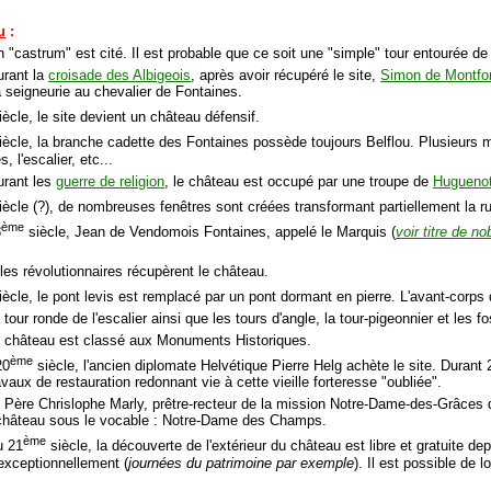
u
:
 "castrum" est cité. Il est probable que ce soit une "simple" tour entourée de 
urant la
croisade des Albigeois
, après avoir récupéré le site,
Simon de Montfor
a seigneurie au chevalier de Fontaines.
ècle, le site devient un château défensif.
iècle, la branche cadette des Fontaines possède toujours Belflou. Plusieurs 
s, l'escalier, etc...
urant les
guerre de religion
, le château est occupé par une troupe de
Hugueno
ècle (?), de nombreuses fenêtres sont créées transformant partiellement la r
ème
8
siècle, Jean de Vendomois Fontaines, appelé le Marquis (
voir titre de n
les révolutionnaires récupèrent le château.
ècle, le pont levis est remplacé par un pont dormant en pierre. L'avant-corps
 tour ronde de l'escalier ainsi que les tours d'angle, la tour-pigeonnier et le
e château est classé aux Monuments Historiques.
ème
20
siècle, l'ancien diplomate Helvétique Pierre Helg achète le site. Durant 
aux de restauration redonnant vie à cette vieille forteresse "oubliée".
e Père Chrislophe Marly, prêtre-recteur de la mission Notre-Dame-des-Grâces
château sous le vocable : Notre-Dame des Champs.
ème
u 21
siècle, la découverte de l'extérieur du château est libre et gratuite depu
exceptionnellement (
journées du patrimoine par exemple
). Il est possible de