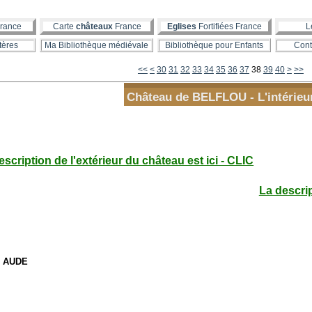
rance
Carte
châteaux
France
Eglises
Fortifiées France
L
tères
Ma Bibliothèque médiévale
Bibliothèque pour Enfants
Cont
10
20
50
60
70
80
90
100
200
300
400
500
600
700
800
900
1000
1100
1200
1300
1400
1500
1600
1700
1800
1900
2000
2100
2200
2300
2400
2500
2600
2700
2800
2900
3000
3100
3200
3300
3400
3500
3600
3700
3800
3900
4000
4100
4200
4300
4400
4500
4600
4700
4800
4900
5000
5100
5200
5300
5400
5500
5600
<<
<
30
31
32
33
34
35
36
37
38
39
40
>
>>
Château de BELFLOU - L'intérieu
escription de l'extérieur du château est ici - CLIC
La descrip
- AUDE