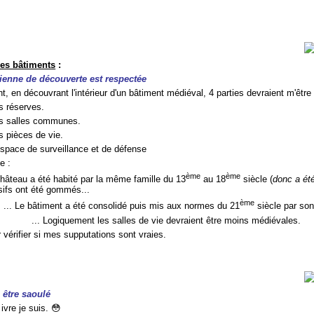
des bâtiments
:
ienne de découverte est respectée
, en découvrant l'intérieur d'un bâtiment médiéval, 4 parties devraient m'être 
s réserves.
es salles communes.
s pièces de vie.
'espace de surveillance et de défense
e :
ème
ème
château a été habité par la même famille du 13
au 18
siècle (
donc a ét
sifs ont été gommés...
ème
... Le bâtiment a été consolidé puis mis aux normes du 21
siècle par son 
... Logiquement les salles de vie devraient être moins médiévales.
r vérifier si mes supputations sont vraies.
 être saoulé
 ivre je suis. 😳