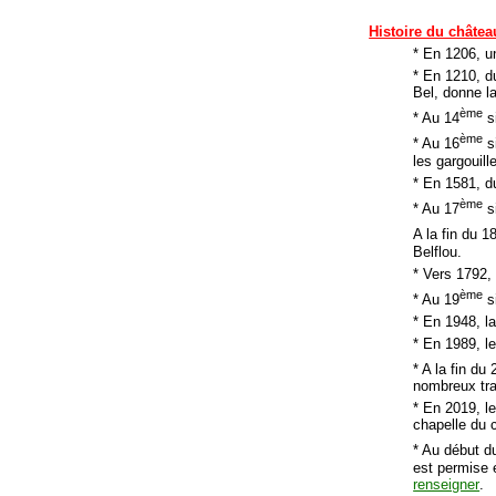
Histoire du châtea
* En 1206, un
* En 1210, d
Bel, donne l
ème
* Au 14
si
ème
* Au 16
s
les gargouille
* En 1581, d
ème
* Au 17
si
A la fin du 1
Belflou.
* Vers 1792, 
ème
* Au 19
si
* En 1948, la
* En 1989, l
* A la fin du 
nombreux trav
* En 2019, l
chapelle du 
* Au début d
est permise 
renseigner
.