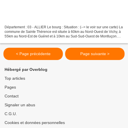
Département : 03 - ALLIER Le bourg : Situation : (--> le voir sur une carte) La
commune de Sainte Thérence est située à 60km au Nord-Ouest de Vichy, à
55km au Nord-Est de Guéret et à 10km au Sud-Sud-Ouest de Montluçon.
Coordonnées du château : 46° 15'...
< Page précédente
Page suivante >
Hébergé par Overblog
Top articles
Pages
Contact
Signaler un abus
C.G.U.
Cookies et données personnelles