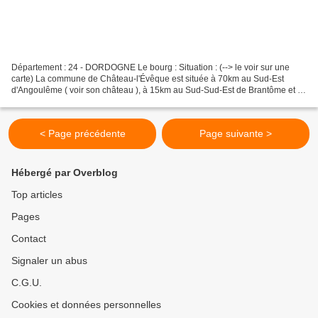
Département : 24 - DORDOGNE Le bourg : Situation : (--> le voir sur une
carte) La commune de Château-l'Évêque est située à 70km au Sud-Est
d'Angoulême ( voir son château ), à 15km au Sud-Sud-Est de Brantôme et à
8km au Nord-Ouest de Périgueux ( voir ses...
< Page précédente
Page suivante >
Hébergé par Overblog
Top articles
Pages
Contact
Signaler un abus
C.G.U.
Cookies et données personnelles