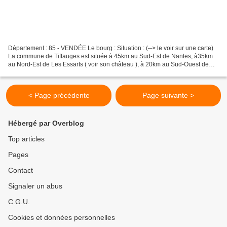
Département : 85 - VENDÉE Le bourg : Situation : (--> le voir sur une carte)
La commune de Tiffauges est située à 45km au Sud-Est de Nantes, à35km
au Nord-Est de Les Essarts ( voir son château ), à 20km au Sud-Ouest de
Cholet et à 15km au Sud-Est de Clisson...
< Page précédente
Page suivante >
Hébergé par Overblog
Top articles
Pages
Contact
Signaler un abus
C.G.U.
Cookies et données personnelles