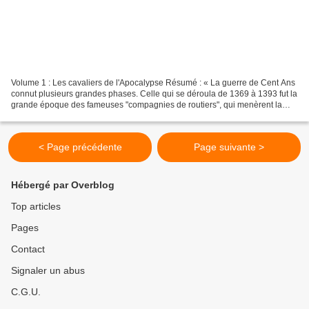
Volume 1 : Les cavaliers de l'Apocalypse Résumé : « La guerre de Cent Ans
connut plusieurs grandes phases. Celle qui se déroula de 1369 à 1393 fut la
grande époque des fameuses "compagnies de routiers", qui menèrent la
guérilla pour le roi d'Angleterre...
< Page précédente
Page suivante >
Hébergé par Overblog
Top articles
Pages
Contact
Signaler un abus
C.G.U.