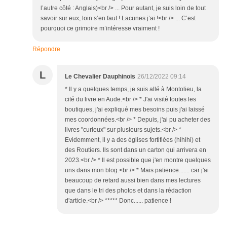
l’autre côté : Anglais)<br /> ... Pour autant, je suis loin de tout
savoir sur eux, loin s’en faut ! Lacunes j’ai !<br /> ... C’est
pourquoi ce grimoire m’intéresse vraiment !
Répondre
L
Le Chevalier Dauphinois
26/12/2022 09:14
* Il y a quelques temps, je suis allé à Montolieu, la
cité du livre en Aude.<br /> * J'ai visité toutes les
boutiques, j'ai expliqué mes besoins puis j'ai laissé
mes coordonnées.<br /> * Depuis, j'ai pu acheter des
livres "curieux" sur plusieurs sujets.<br /> *
Evidemment, il y a des églises fortifiées (hihihi) et
des Routiers. Ils sont dans un carton qui arrivera en
2023.<br /> * Il est possible que j'en montre quelques
uns dans mon blog.<br /> * Mais patience....... car j'ai
beaucoup de retard aussi bien dans mes lectures
que dans le tri des photos et dans la rédaction
d'article.<br /> ***** Donc...... patience !