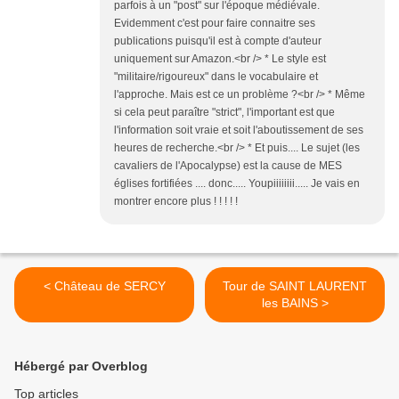
parfois à un "post" sur l'époque médiévale.
Evidemment c'est pour faire connaitre ses
publications puisqu'il est à compte d'auteur
uniquement sur Amazon.<br /> * Le style est
"militaire/rigoureux" dans le vocabulaire et
l'approche. Mais est ce un problème ?<br /> * Même
si cela peut paraître "strict", l'important est que
l'information soit vraie et soit l'aboutissement de ses
heures de recherche.<br /> * Et puis.... Le sujet (les
cavaliers de l'Apocalypse) est la cause de MES
églises fortifiées .... donc..... Youpiiiiiiii..... Je vais en
montrer encore plus ! ! ! ! !
< Château de SERCY
Tour de SAINT LAURENT
les BAINS >
Hébergé par Overblog
Top articles