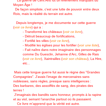
La guerre de Cent Ans fut un évènement marquant du
Moyen Âge !
De façon
simpliste, c'est une lutte de pouvoir entre deux
Rois, mais la réalité du terrain est autre
.
Depuis longtemps, je me documente sur cette guerre
(
voir ce livre
) qui a :
- Transformé les châteaux (
voir ce livre
),
- Détruit beaucoup de fortifications,
- Fortifié les villes (
voir ce livre
),
- Modifié les églises pour les fortifier (
voir une liste
),
- Fait naître dans notre imaginaire des personnages
comme Du Guesclin
, Jehanne d'Arc, Gilles de Rais
(
voir ce livre
), Xaintrailles (
voir son château
), La Hire,
etc...
Mais cette longue guerre fut aussi le règne des "Grandes
Compagnies". J'avais l'image de mercenaires sans
noblesses, sans règles, presque sans intelligences :
Des barbares, des assoiffés de sang, des pirates des
terres !
J'imaginais des bandits sans honneur, prompts à la rapine
et au viol, semant l’anarchie partout où ils passaient.
Ce livre m'apprend que la vérité est autre.