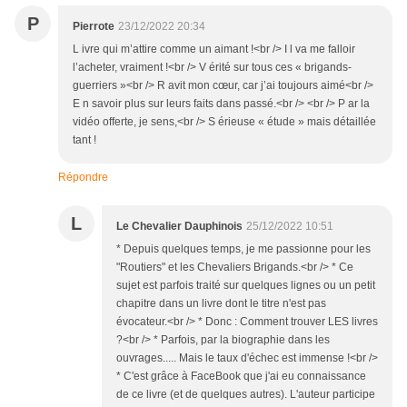
P
Pierrote
23/12/2022 20:34
L ivre qui m’attire comme un aimant !<br /> I l va me falloir
l’acheter, vraiment !<br /> V érité sur tous ces « brigands-
guerriers »<br /> R avit mon cœur, car j’ai toujours aimé<br />
E n savoir plus sur leurs faits dans passé.<br /> <br /> P ar la
vidéo offerte, je sens,<br /> S érieuse « étude » mais détaillée
tant !
Répondre
L
Le Chevalier Dauphinois
25/12/2022 10:51
* Depuis quelques temps, je me passionne pour les
"Routiers" et les Chevaliers Brigands.<br /> * Ce
sujet est parfois traité sur quelques lignes ou un petit
chapitre dans un livre dont le titre n'est pas
évocateur.<br /> * Donc : Comment trouver LES livres
?<br /> * Parfois, par la biographie dans les
ouvrages..... Mais le taux d'échec est immense !<br />
* C'est grâce à FaceBook que j'ai eu connaissance
de ce livre (et de quelques autres). L'auteur participe