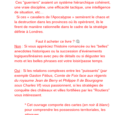
Ces "guerriers" avaient un système hiérarchique cohérent,
une vraie discipline, une efficacité tactique, une intelligence
de situation, etc…
Si ces « cavaliers de l’Apocalypse » semèrent le chaos et
la destruction dans les provinces où ils opérèrent, ils le
firent de manière rationnelle dans le cadre de la stratégie
définie à Londres.
Faut il acheter ce livre ?
🤔
Non
: Si vous appréciez l'histoire romancée ou les "belles"
anecdotes historiques ou la
succession
d'événements
logiques/linéaires avec peu de détails ou si déguster les
mots et les belles phrases est votre loisir/passe temps.
Oui
: Si les relations complexes entre les "puissants" (
par
exemple Gaston Fébus, Comte de Foix face aux régents
du royaume Jean de Berry et Philippe II de Bourgogne
sous Charles VI
) vous passionnent, si les stratégies de
conquête des châteaux et villes fortifiées par les "Routiers"
vous intéressent.
* Cet ouvrage comporte des cartes (
en noir & blanc
)
pour comprendre les possessions
territoriales
, les
attaques.