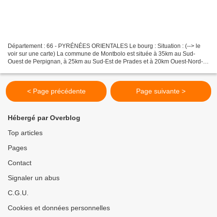
Département : 66 - PYRÉNÉES ORIENTALES Le bourg : Situation : (--> le
voir sur une carte) La commune de Montbolo est située à 35km au Sud-
Ouest de Perpignan, à 25km au Sud-Est de Prades et à 20km Ouest-Nord-
Ouest de Le Perthus. Coordonnées de l'église...
< Page précédente
Page suivante >
Hébergé par Overblog
Top articles
Pages
Contact
Signaler un abus
C.G.U.
Cookies et données personnelles