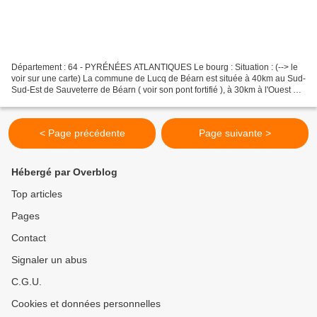
Département : 64 - PYRÉNÉES ATLANTIQUES Le bourg : Situation : (--> le
voir sur une carte) La commune de Lucq de Béarn est située à 40km au Sud-
Sud-Est de Sauveterre de Béarn ( voir son pont fortifié ), à 30km à l'Ouest de
Pau ( voir son château ) et...
< Page précédente
Page suivante >
Hébergé par Overblog
Top articles
Pages
Contact
Signaler un abus
C.G.U.
Cookies et données personnelles