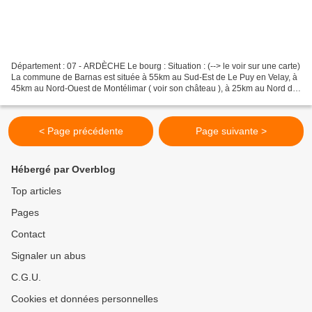
Département : 07 - ARDÈCHE Le bourg : Situation : (--> le voir sur une carte)
La commune de Barnas est située à 55km au Sud-Est de Le Puy en Velay, à
45km au Nord-Ouest de Montélimar ( voir son château ), à 25km au Nord de
Joyeuse ( voir son château ),...
< Page précédente
Page suivante >
Hébergé par Overblog
Top articles
Pages
Contact
Signaler un abus
C.G.U.
Cookies et données personnelles