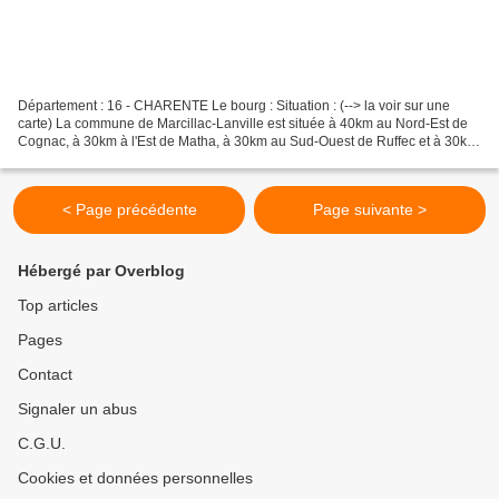
Département : 16 - CHARENTE Le bourg : Situation : (--> la voir sur une
carte) La commune de Marcillac-Lanville est située à 40km au Nord-Est de
Cognac, à 30km à l'Est de Matha, à 30km au Sud-Ouest de Ruffec et à 30km
au Nord-Nord-Ouest d'Angoulême (...
< Page précédente
Page suivante >
Hébergé par Overblog
Top articles
Pages
Contact
Signaler un abus
C.G.U.
Cookies et données personnelles