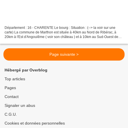
Département : 16 - CHARENTE Le bourg : Situation : (--> la voir sur une
carte) La commune de Marthon est située à 40km au Nord de Ribérac, à
20km à l'Est d'Angoulême ( voir son château ) et à 10km au Sud-Ouest de
Montbron ( voir son vieux-château ). Coordonnées...
Page suivante >
Hébergé par Overblog
Top articles
Pages
Contact
Signaler un abus
C.G.U.
Cookies et données personnelles