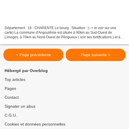
Département : 16 - CHARENTE Le bourg : Situation : (--> le voir sur une
carte) La commune d'Angoulême est située à 90km au Sud-Ouest de
Limoges, à 70km au Nord-Ouest de Périgueux ( voir ses fortifications ) et à
40km à l'Est de Cognac. Coordonnées du...
< Page précédente
Page suivante >
Hébergé par Overblog
Top articles
Pages
Contact
Signaler un abus
C.G.U.
Cookies et données personnelles