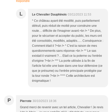
Répondre
L
Le Chevalier Dauphinois
03/11/2023 11:53
* Ce château ayant été modifié, puis partiellement
détruit, puis réduit de moitié pour construire une
route.... difficile de l'imaginer avant.<br /> * De plus,
pour le sécuriser et accepter du public, les murs ont
été consolidés, modifiés, adaptés...... Conséquence :
Comment était il ?<br /> * C'est la raison de mes
questionnements sans réponse.<br /> ** Le sas
existait il vraiment ?.... Etait ce la poterne ou l'entrée
d'origine ?<br /> *** La porte utilisée à la fin de
l'article fut elle une baie dans une tour défensive (ce
que je présume) ou l'entrée principale protégée par
la tour ronde ?<br /> **** Cette architecture est
énigmatique !
P
Pierrote
30/10/2023 18:36
Grand merci de revenir avec un tel article, Chevalier ! Je revis