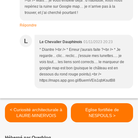
!<br /> Mais… je vous embête déjà : d’habitude, vous nous
repériez la ruine sur Google map… je n’arrive pas à la
trouver, et j’ai cherché pourtant !
Répondre
L
Le Chevalier Dauphinois
01/11/2023 20:23
* Diantre !<br /> * Erreur j'aurais faite ?<br /> * Je
regarde... clic... reclic... j'essuie mes lunettes..... je
vois tout.... les liens sont corrects.... le marqueur de
google map est bon (puisque le château est en
dessous du rond rouge pointu).<br />
https://maps.app.goo.gl/BuemVEis1qbKsutB8
< Curiosité architecturale à
Eglise fortifiée de
LAURE-MINERVOIS
NESPOULS >
Hébergé par Overblog