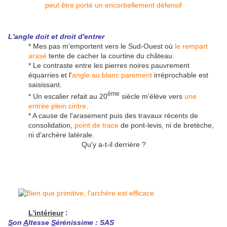
L'angle doit et droit d'entrer
* Mes pas m'emportent vers le Sud-Ouest où
le rempart
arasé
tente de cacher la courtine du château.
* Le contraste entre les pierres noires pauvrement
équarries et l'
angle au blanc parement
irréprochable est
saisissant.
ème
* Un escalier refait au 20
siècle m'élève vers
une
entrée plein cintre
.
* A cause de l'arasement puis des travaux récents de
consolidation,
point de trace
de pont-levis, ni de bretèche,
ni d'archère latérale.
Qu'y a-t-il derrière ?
L'intérieur
:
S
on
A
ltesse
S
érénissime : SAS