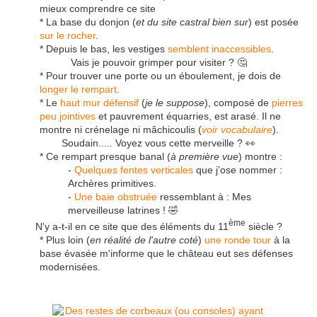
mieux comprendre ce site
* La base du donjon (
et du site castral bien sur
) est posée
sur le rocher
.
* Depuis le bas, les vestiges
semblent inaccessibles
.
Vais je pouvoir grimper pour visiter ? 🤔
* Pour trouver une porte ou un éboulement, je dois de
longer le rempart
.
* Le
haut mur défensif
(
je le suppose
), composé de
pierres
peu jointives
et pauvrement équarries, est arasé. Il ne
montre ni crénelage ni mâchicoulis (
voir vocabulaire
).
Soudain..... Voyez vous cette merveille ? 👀
* Ce rempart presque banal (
à première vue
) montre :
-
Quelques fentes verticales
que j'ose nommer :
Archères primitives.
-
Une baie obstruée
ressemblant à : Mes
merveilleuse latrines ! 🤣
ème
N'y a-t-il en ce site que des éléments du 11
siècle ?
* Plus loin (
en réalité de l'autre coté
)
une ronde tour
à la
base évasée m'informe que le château eut ses défenses
modernisées.