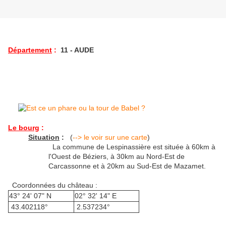
Département
:
11 - AUDE
Le bourg
:
Situation
:
(
--> le voir sur une carte
)
La commune de Lespinassière est située à 60km à
l'Ouest de Béziers, à 30km au Nord-Est de
Carcassonne et à 20km au Sud-Est de Mazamet.
Coordonnées du château :
43° 24' 07" N
02° 32' 14" E
43.402118°
2.537234°