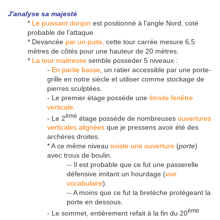
J'analyse sa majesté
*
Le puissant donjon
est positionné à l'angle Nord, coté
probable de l'attaque.
* Devancée
par un puits,
cette tour carrée mesure 6,5
mètres de côtés pour une hauteur de 20 mètres.
*
La tour maitresse
semble posséder 5 niveaux :
-
En partie basse
, un ratier accessible par une porte-
grille en notre siècle et utiliser comme stockage de
pierres sculptées.
- Le premier étage possède une
étroite fenêtre
verticale
.
ème
- Le 2
étage possède de nombreuses
ouvertures
verticales alignées
que je pressens avoir été des
archères droites.
* A ce même niveau
existe une ouverture
(
porte
)
avec trous de boulin.
-- Il est probable que ce fut une passerelle
défensive imitant un hourdage (
voir
vocabulaire
).
-- A moins que ce fut la bretèche protégeant la
porte en dessous.
ème
- Le sommet, entièrement refait à la fin du 20