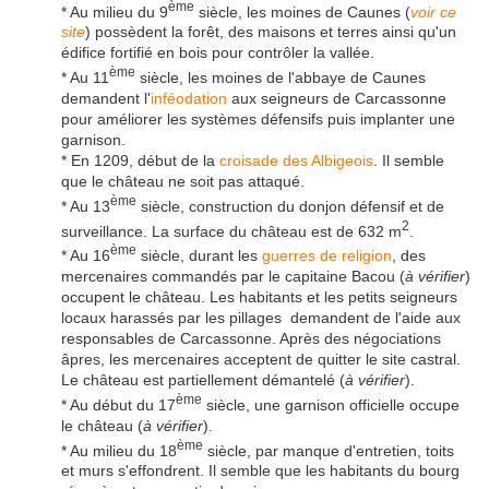
ème
* Au milieu du 9
siècle, les moines de Caunes (
voir ce
site
) possèdent la forêt, des maisons et terres ainsi qu'un
édifice fortifié en bois pour contrôler la vallée.
ème
* Au 11
siècle, les moines de l'abbaye de Caunes
demandent l'
inféodation
aux seigneurs de Carcassonne
pour améliorer les systèmes défensifs puis implanter une
garnison.
* En 1209, début de la
croisade des Albigeois
. Il semble
que le château ne soit pas attaqué.
ème
* Au 13
siècle, construction du donjon défensif et de
2
surveillance. La surface du château est de 632 m
.
ème
* Au 16
siècle, durant les
guerres de religion
, des
mercenaires commandés par le capitaine Bacou (
à vérifier
)
occupent le château. Les habitants et les petits seigneurs
locaux harassés par les pillages demandent de l'aide aux
responsables de Carcassonne. Après des négociations
âpres, les mercenaires acceptent de quitter le site castral.
Le château est partiellement démantelé (
à vérifier
).
ème
* Au début du 17
siècle, une garnison officielle occupe
le château (
à vérifier
).
ème
* Au milieu du 18
siècle, par manque d'entretien, toits
et murs s'effondrent. Il semble que les habitants du bourg