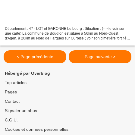
Département : 47 - LOT et GARONNE Le bourg : Situation : (--> le voir sur
une carte) La commune de Bouglon est située à 56km au Nord-Ouest
d'Agen, à 20km au Nord de Fargues sur Ourbise ( voir son cimetière fortifié )
et à 15km au Sud-Sud-Ouest de Marmande....
< Page précédente
Page suivante >
Hébergé par Overblog
Top articles
Pages
Contact
Signaler un abus
C.G.U.
Cookies et données personnelles