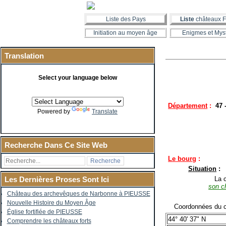
Liste des Pays
Liste
châteaux F
Initiation au moyen âge
Enigmes et Mys
Translation
Select your language below
Département
:
47 
Powered by
Translate
Recherche Dans Ce Site Web
Le bourg
:
Situation
:
La co
Les Dernières Proses Sont Ici
son c
Château des archevêques de Narbonne à PIEUSSE
Nouvelle Histoire du Moyen Âge
Coordonnées du c
Église fortifiée de PIEUSSE
44° 40' 37" N
Comprendre les châteaux forts