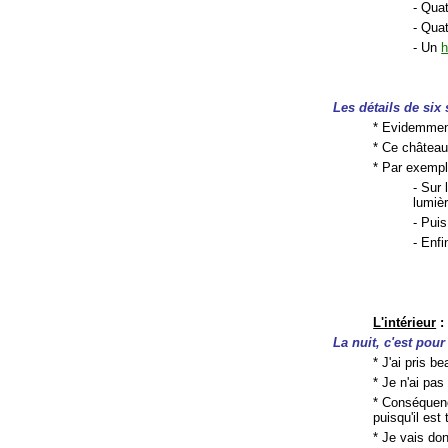
- Quat
- Qua
- Un
h
Les détails de six 
* Evidemment
* Ce châtea
* Par exempl
- Sur 
lumiè
- Puis
- Enfi
L'intérieur
:
La nuit, c'est pour
* J'ai pris b
* Je n'ai pa
* Conséquenc
puisqu'il est 
* Je vais do