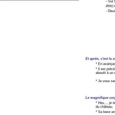
- Sur 
être
) 
- Deu
Et
après, c'est la s
* En avançan
* Il est préc
aboutit à un
* Je vous se
Le magnifique cor
* Heu.... je 
du château.
* Sa base ar