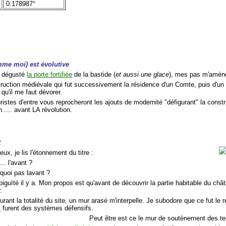
0.178987°
mme moi) est évolutive
r dégusté
la porte fortifiée
de la bastide (
et aussi une glace
), mes pas m'amène
truction médiévale qui fut successivement la résidence d'un Comte, puis d'un 
 qu'il me faut dévorer.
ristes d'entre vous reprocheront les ajouts de modernité "défigurant" la const
..... avant LA révolution.
t
ux, je lis l'étonnement du titre :
... l'avant ?
rquoi pas lavant ?
iguïté il y a. Mon propos est qu'avant de découvrir la partie habitable du châ
:
urant la totalité du site, un mur arasé m'interpelle. Je subodore que ce fut le
s
furent des systèmes défensifs.
Peut être est ce le mur de soutènement des te