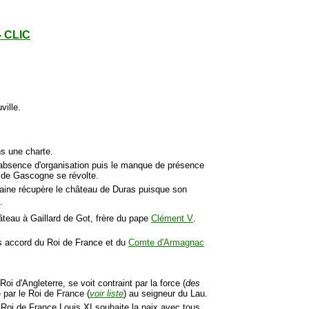
- CLIC
ville.
ns une charte.
'absence d'organisation puis le manque de présence
e de Gascogne se révolte.
taine récupère le château de Duras puisque son
r
.
teau à Gaillard de Got, frère du pape
Clément V
.
ès accord du Roi de France et du
Comte d'Armagnac
Roi d'Angleterre, se voit contraint par la force (
des
 par le Roi de France (
voir liste
) au seigneur du Lau.
 Roi de France Louis XI souhaite la paix avec tous