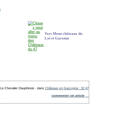
Vers Menu châteaux du
Lot et Garonne
: Le Chevalier Dauphinois
-
dans
Châteaux en Gascogne : 32 47
commenter cet article
…