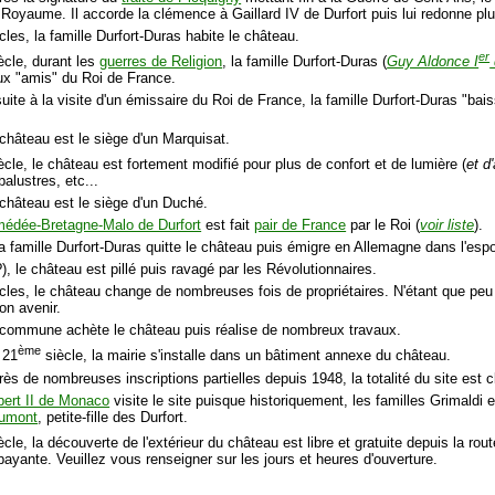
 Royaume. Il accorde la clémence à Gaillard IV de Durfort puis lui redonne pl
cles, la famille Durfort-Duras habite le château.
er
ècle, durant les
guerres de Religion
, la famille Durfort-Duras (
Guy Aldonce I
aux "amis" du Roi de France.
uite à la visite d'un émissaire du Roi de France, la famille Durfort-Duras "ba
 château est le siège d'un Marquisat.
ècle, le château est fortement modifié pour plus de confort et de lumière (
et d
alustres, etc...
 château est le siège d'un Duché.
édée-Bretagne-Malo de Durfort
est fait
pair de France
par le Roi (
voir liste
).
la famille Durfort-Duras quitte le château puis émigre en Allemagne dans l'espo
), le château est pillé puis ravagé par les Révolutionnaires.
ècles, le château change de nombreuses fois de propriétaires. N'étant que peu
on avenir.
 commune achète le château puis réalise de nombreux travaux.
ème
 21
siècle, la mairie s'installe dans un bâtiment annexe du château.
rès de nombreuses inscriptions partielles depuis 1948, la totalité du site es
bert II de Monaco
visite le site puisque historiquement, les familles Grimaldi 
Aumont
, petite-fille des Durfort.
cle, la découverte de l'extérieur du château est libre et gratuite depuis la route
t payante. Veuillez vous renseigner sur les jours et heures d'ouverture.