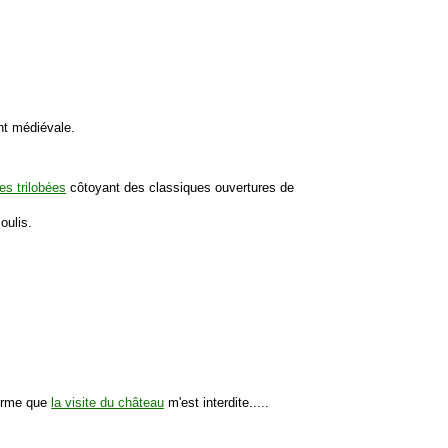
nt médiévale.
es trilobées
côtoyant des classiques ouvertures de
oulis.
forme que
la visite du château
m'est interdite.....