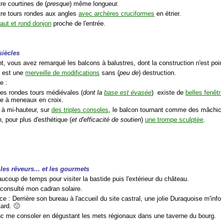
re courtines de (
presque
) même longueur.
tre tours rondes aux angles
avec archères cruciformes
en étrier.
aut et rond donjon
proche de l'entrée.
siècles
, vous avez remarqué les balcons à balustres, dont la construction n'est poi
u est une
merveille de modifications
sans (
peu de
) destruction.
e :
les rondes tours médiévales (
dont la
base est évasée
) existe de
belles fenêtr
re à meneaux en croix.
 à mi-hauteur, sur
des triples consoles
, le balcon tournant comme des mâchic
n, pour plus d'esthétique (
et d'efficacité de soutien
)
une trompe sculptée
.
 les rêveurs... et les gourmets
eaucoup de temps pour visiter la bastide puis l'extérieur du château.
s consulté mon cadran solaire.
e : Derrière son bureau à l'accueil du site castral, une jolie Duraquoise m'in
tard. 🙁
nc me consoler en dégustant les mets régionaux dans une taverne du bourg.