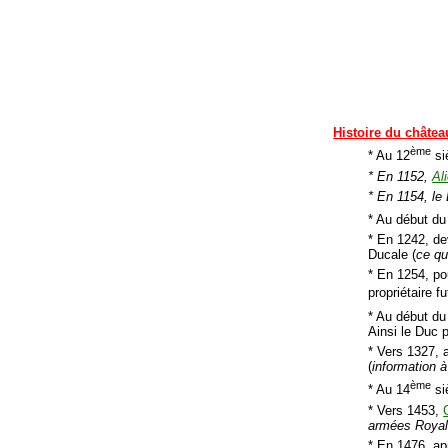
Histoire du châtea
ème
* Au 12
si
* En 1152,
Al
* En 1154, le 
* Au début du
* En 1242, de
Ducale (
ce qu
* En 1254, po
propriétaire f
* Au début du
Ainsi le Duc 
* Vers 1327, 
(
information à 
ème
* Au 14
si
* Vers 1453,
armées Royal
* En 1476, ap