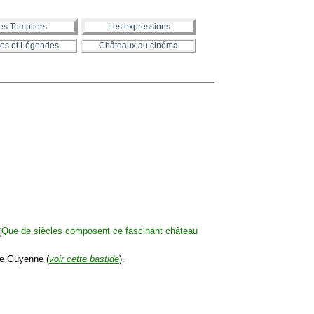
es Templiers
Les expressions
es et Légendes
Châteaux au cinéma
de Guyenne (
voir cette bastide
).