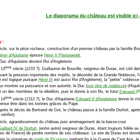
Le diaporama du château est visible ici 
u
:
ècle, sur le piton rocheux, construction d'un premier château par la famille Bou
iénor d'Aquitaine
épouse
Henri II Plantagenêt
,
Duc d'Aquitaine devient Roi d'Angleterre.
ème
 13
siècle (
1233 ?
), Guillaume de Bouville, seigneur de Duras, est cité da
vant la pression importante des impôts, le désordre de la Grande Noblesse, l
i est logique puisque
Henri III
est aussi Roi d'Angleterre
), la "petite" nobless
ur montrer sa puissance et son autorité, le Duc (
voir titre de noblesse
) d'Aqui
e
ut un des membres de la rébellion, puis le donne à son fils, le futur
Edouard I
ème
 14
siècle (
1312 ?
), le Duc d'Aquitaine
Edouard II d'Angleterre
donne le châ
pense être dans les bonnes grâces du Pape.
après le décès de Bertrand de Got, le château passe à la famille Durfort, apr
vérifier
).
ècle, agrandissement du château puis aménagement de la basse-cour.
Gaillard IV de Durfort
, (
entre autre
) seigneur de Duras, étant toujours fidèle au 
es de France
) de perdre nombre de ses châteaux. Le site de Duras est donné
rès la signature du
traité de Picquigny
mettant fin à la Guerre de Cent Ans, le