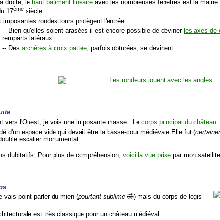
la droite, le
haut bâtiment linéaire
avec les nombreuses fenêtres est la mairie.
ème
du 17
siècle.
x imposantes rondes tours protègent l'entrée.
-- Bien qu'elles soient arasées il est encore possible de deviner
les axes de c
remparts latéraux.
-- Des
archères à croix pattée
, parfois obturées, se devinent.
uite
t vers l'Ouest, je vois une imposante masse : Le
corps principal du château
.
édé d'un espace vide qui devait être la basse-cour médiévale Elle fut (
certain
 double escalier monumental.
ns dubitatifs. Pour plus de compréhension,
voici la vue prise
par mon satellit
ps
ne vais point parler du mien (
pourtant sublime
🤣) mais du corps de logis
chitecturale est très classique pour un château médiéval :