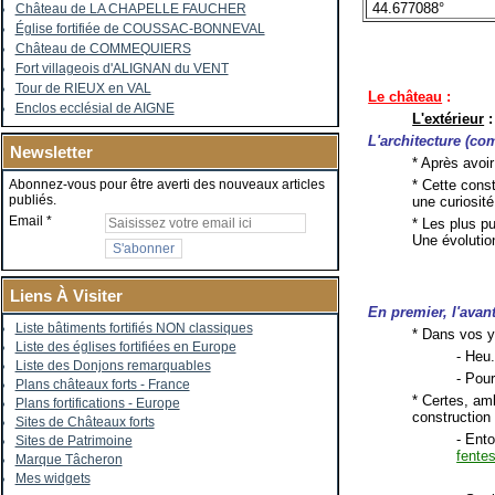
44.677088°
Château de LA CHAPELLE FAUCHER
Église fortifiée de COUSSAC-BONNEVAL
Château de COMMEQUIERS
Fort villageois d'ALIGNAN du VENT
Tour de RIEUX en VAL
Le château
:
Enclos ecclésial de AIGNE
L'extérieur
:
L'architecture (co
Newsletter
* Après avoi
* Cette cons
Abonnez-vous pour être averti des nouveaux articles
publiés.
une curiosité
Email
* Les plus pu
Une évolution
Liens À Visiter
En premier, l'avan
Liste bâtiments fortifiés NON classiques
* Dans vos ye
Liste des églises fortifiées en Europe
- Heu.
Liste des Donjons remarquables
- Pou
Plans châteaux forts - France
* Certes, amb
Plans fortifications - Europe
construction 
Sites de Châteaux forts
- Ento
Sites de Patrimoine
fente
Marque Tâcheron
Mes widgets