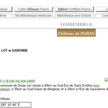
rance
Carte
châteaux
France
Eglises
Fortifiées France
L
tères
Ma Bibliothèque médiévale
Bibliothèque pour Enfants
Cont
20
30
40
50
60
70
80
1
2
3
4
5
6
7
8
9
10
>
>>
Château de DURAS
- LOT et GARONNE
(
--> le voir sur une carte
)
mmune de Duras est située à 45km au Sud-Est de Saint Emilion (
voir
hâteau
), à 35km au Sud-Ouest de Bergerac et à 20km à l'Est de Sauveterre 
hâteau :
00° 10' 44" E