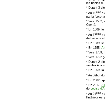
les nobles du
* Durant 3 siè
ème
* Au 16
si
par la force 
* Vers 1562, s
Comté.
* En 1609, le
ème
* Au 17
si
de balcons à b
* En 1689, le
* En 1755,
Am
* Vers 1789, 
* Vers 1792 (?
* Durant 2 si
semble être s
* En 1969, la
* Au début du
* En 2002, ap
* En 2017,
Al
de
Louise d'
ème
* Au 21
siè
l'intérieur es