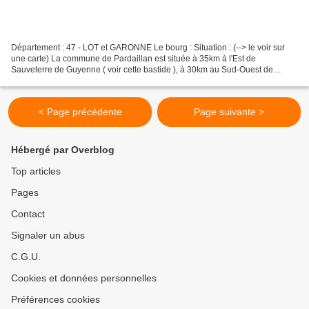
Département : 47 - LOT et GARONNE Le bourg : Situation : (--> le voir sur
une carte) La commune de Pardaillan est située à 35km à l'Est de
Sauveterre de Guyenne ( voir cette bastide ), à 30km au Sud-Ouest de
Bergerac et à 20km au Nord-Est de Marmande....
< Page précédente
Page suivante >
Hébergé par Overblog
Top articles
Pages
Contact
Signaler un abus
C.G.U.
Cookies et données personnelles
Préférences cookies