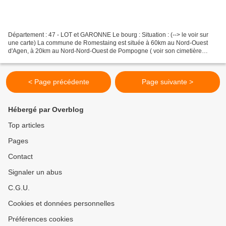
Département : 47 - LOT et GARONNE Le bourg : Situation : (--> le voir sur
une carte) La commune de Romestaing est située à 60km au Nord-Ouest
d'Agen, à 20km au Nord-Nord-Ouest de Pompogne ( voir son cimetière
fortifié ) et à 18km au Sud-Ouest de Marmande....
< Page précédente
Page suivante >
Hébergé par Overblog
Top articles
Pages
Contact
Signaler un abus
C.G.U.
Cookies et données personnelles
Préférences cookies