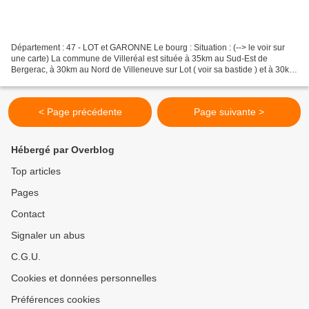
Département : 47 - LOT et GARONNE Le bourg : Situation : (--> le voir sur
une carte) La commune de Villeréal est située à 35km au Sud-Est de
Bergerac, à 30km au Nord de Villeneuve sur Lot ( voir sa bastide ) et à 30km
à l'Ouest de Villefrance du Périgord....
< Page précédente
Page suivante >
Hébergé par Overblog
Top articles
Pages
Contact
Signaler un abus
C.G.U.
Cookies et données personnelles
Préférences cookies