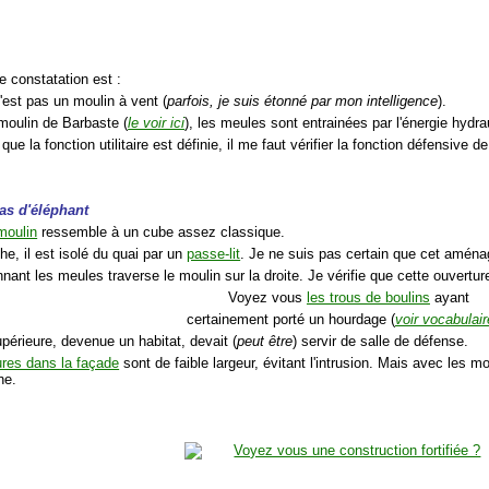
e constatation est :
'est pas un moulin à vent (
parfois, je suis étonné par mon intelligence
).
oulin de Barbaste (
le voir ici
), les meules sont entrainées par l'énergie hydra
que la fonction utilitaire est définie, il me faut vérifier la fonction défensive d
as d'éléphant
 moulin
ressemble à un cube assez classique.
he, il est isolé du quai par un
passe-lit
. Je ne suis pas certain que cet aména
nnant les meules traverse le moulin sur la droite. Je vérifie que cette ouverture
Voyez vous
les trous de boulins
ayant
certainement porté un hourdage (
voir vocabulair
upérieure, devenue un habitat, devait (
peut être
) servir de salle de défense.
ures dans la façade
sont de faible largeur, évitant l'intrusion. Mais avec les mo
ne.