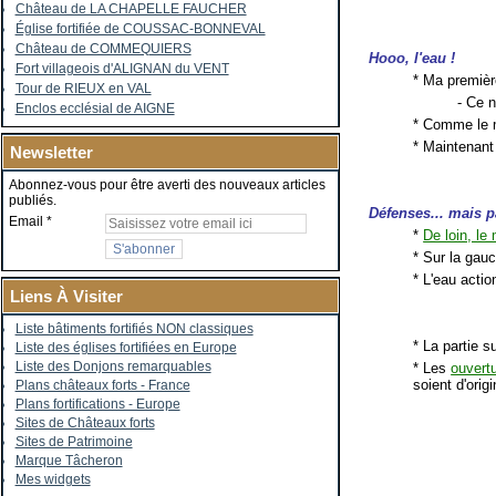
Château de LA CHAPELLE FAUCHER
Église fortifiée de COUSSAC-BONNEVAL
Château de COMMEQUIERS
Hooo, l'eau !
Fort villageois d'ALIGNAN du VENT
* Ma premièr
Tour de RIEUX en VAL
- Ce n
Enclos ecclésial de AIGNE
* Comme le m
* Maintenant 
Newsletter
Abonnez-vous pour être averti des nouveaux articles
publiés.
Défenses... mais p
Email
*
De loin, le
* Sur la gauc
* L'eau actio
Liens À Visiter
Liste bâtiments fortifiés NON classiques
* La partie s
Liste des églises fortifiées en Europe
Liste des Donjons remarquables
* Les
ouvert
soient d'origi
Plans châteaux forts - France
Plans fortifications - Europe
Sites de Châteaux forts
Sites de Patrimoine
Marque Tâcheron
Mes widgets