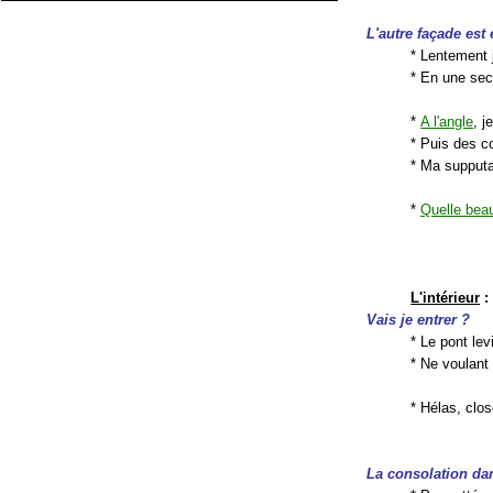
L'autre façade est 
* Lentement
* En une sec
*
A l'angle
, 
* Puis des c
* Ma supputa
*
Quelle bea
L'intérieur
:
Vais je entrer ?
* Le pont lev
* Ne voulant 
* Hélas, clos
La consolation da