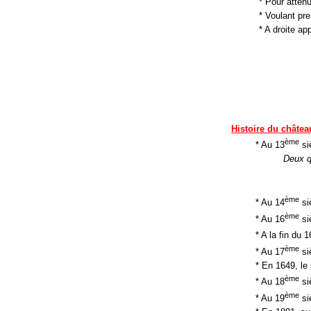
* Pour attén
* Voulant pr
* A droite ap
Histoire du châtea
ème
* Au 13
si
Deux q
ème
* Au 14
si
ème
* Au 16
siè
* A la fin du 1
ème
* Au 17
siè
* En 1649, le 
ème
* Au 18
siè
ème
* Au 19
si