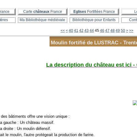
rance
Carte
châteaux
France
Eglises
Fortifiées France
L
tères
Ma Bibliothèque médiévale
Bibliothèque pour Enfants
Cont
10
20
30
60
70
80
<<
<
40
41
42
43
44
45
46
47
48
49
50
>
>>
Moulin fortifié de LUSTRAC - Trent
La description du château est ici -
!
 des bâtiments offre une vision unique :
 la gauche : Un château massif.
la droite : Un moulin défensif.
ait le moulin, l'autre protégeait la production de farine.