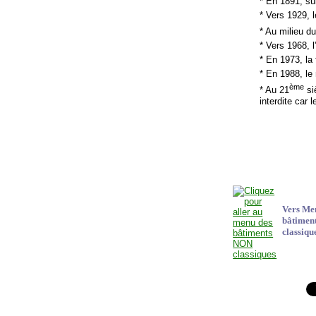
* En 1891, sui
* Vers 1929, 
* Au milieu d
* Vers 1968, l
* En 1973, la
* En 1988, le
ème
* Au 21
siè
interdite car 
Vers Me
bâtimen
classiqu