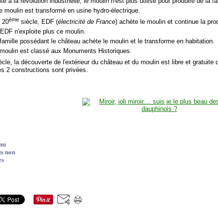
te à la révolution industrielle, le moulin n'est plus utilisé pour produire de la fa
le moulin est transformé en usine hydro-électrique.
ème
u 20
siècle, EDF (
électricité de France
) achète le moulin et continue la pro
'EDF n'exploite plus ce moulin.
 famille possédant le château achète le moulin et le transforme en habitation.
 moulin est classé aux Monuments Historiques.
cle, la découverte de l'extérieur du château et du moulin est libre et gratuite de
les 2 constructions sont privées.
nu
ts non
es