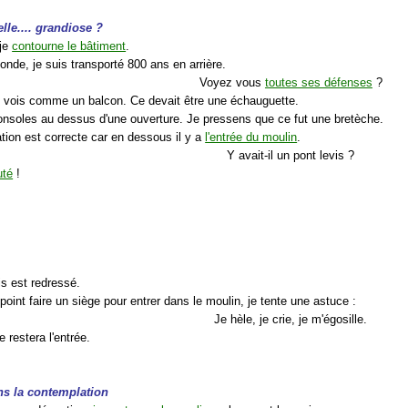
elle.... grandiose ?
 je
contourne le bâtiment
.
onde, je suis transporté 800 ans en arrière.
Voyez vous
toutes ses défenses
?
je vois comme un balcon. Ce devait être une échauguette.
onsoles au dessus d'une ouverture. Je pressens que ce fut une bretèche.
tion est correcte car en dessous il y a
l'entrée du moulin
.
Y avait-il un pont levis ?
uté
!
is est redressé.
point faire un siège pour entrer dans le moulin, je tente une astuce :
Je hèle, je crie, je m'égosille.
e restera l'entrée.
ns la contemplation