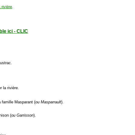
 rivière
.
le ici - CLIC
Lustrac.
 la rivière.
a famille Masparant (
ou Masparrault
).
nison (
ou Garrisson
).