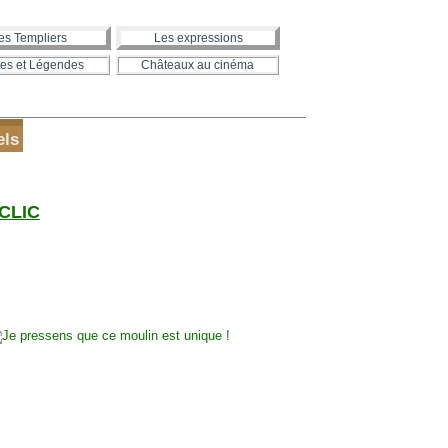
es Templiers
Les expressions
es et Légendes
Châteaux au cinéma
els
 CLIC