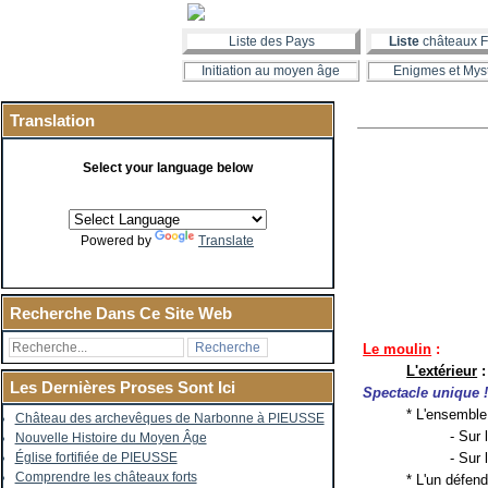
Liste des Pays
Liste
châteaux F
Initiation au moyen âge
Enigmes et Mys
Translation
Select your language below
Powered by
Translate
Recherche Dans Ce Site Web
Le moulin
:
L'extérieur
:
Les Dernières Proses Sont Ici
Spectacle unique 
* L'ensemble
Château des archevêques de Narbonne à PIEUSSE
- Sur
Nouvelle Histoire du Moyen Âge
- Sur 
Église fortifiée de PIEUSSE
Comprendre les châteaux forts
* L'un défend