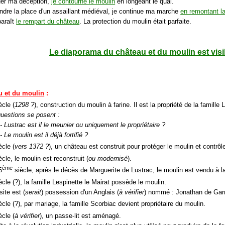
uer ma déception,
je contourne le moulin
en longeant le quai.
endre la place d'un assaillant médiéval, je continue ma marche
en remontant la
paraît
le rempart du château
. La protection du moulin était parfaite.
Le diaporama du château et du moulin est visib
u et du moulin
:
ècle (
1298 ?
), construction du moulin à farine. Il est la propriété de la famille 
uestions se posent :
- Lustrac est il le meunier ou uniquement le propriétaire ?
- Le moulin est il déjà fortifié ?
ècle (
vers 1372 ?
), un château est construit pour protéger le moulin et contrôler
cle, le moulin est reconstruit (
ou modernisé
).
ème
6
siècle, après le décès de Marguerite de Lustrac, le moulin est vendu à l
cle (?), la famille Lespinette le Mairat possède le moulin.
site est (
serait
) possession d'un Anglais (
à vérifier
) nommé : Jonathan de Gar
cle (?), par mariage, la famille Scorbiac devient propriétaire du moulin.
ècle (
à vérifier
), un passe-lit est aménagé.