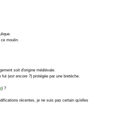
ulique.
e ce moulin.
gement soit d'origine médiévale.
 fut (
est encore ?
) protégée par une bretèche.
e
) ?
difications récentes, je ne suis pas certain qu'elles