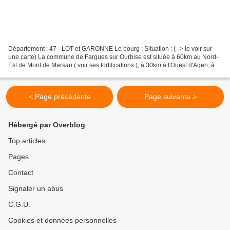
Département : 47 - LOT et GARONNE Le bourg : Situation : (--> le voir sur
une carte) La commune de Fargues sur Ourbise est située à 60km au Nord-
Est de Mont de Marsan ( voir ses fortifications ), à 30km à l'Ouest d'Agen, à
25km au Sud de Marmande et à...
< Page précédente
Page suivante >
Hébergé par Overblog
Top articles
Pages
Contact
Signaler un abus
C.G.U.
Cookies et données personnelles