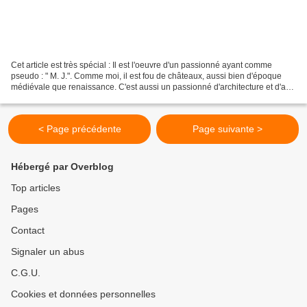
Cet article est très spécial : Il est l'oeuvre d'un passionné ayant comme
pseudo : " M. J.". Comme moi, il est fou de châteaux, aussi bien d'époque
médiévale que renaissance. C'est aussi un passionné d'architecture et d'art.
Il m'a proposé d'écrire quelques...
< Page précédente
Page suivante >
Hébergé par Overblog
Top articles
Pages
Contact
Signaler un abus
C.G.U.
Cookies et données personnelles