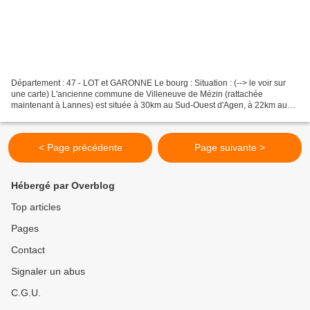
Département : 47 - LOT et GARONNE Le bourg : Situation : (--> le voir sur
une carte) L'ancienne commune de Villeneuve de Mézin (rattachée
maintenant à Lannes) est située à 30km au Sud-Ouest d'Agen, à 22km au
Nord-Est d'Eauze et à 11km au Nord-Ouest de...
< Page précédente
Page suivante >
Hébergé par Overblog
Top articles
Pages
Contact
Signaler un abus
C.G.U.