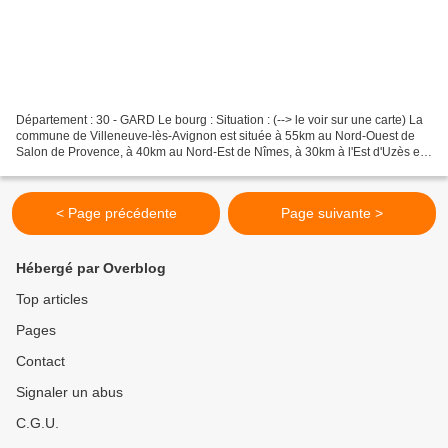
Département : 30 - GARD Le bourg : Situation : (--> le voir sur une carte) La
commune de Villeneuve-lès-Avignon est située à 55km au Nord-Ouest de
Salon de Provence, à 40km au Nord-Est de Nîmes, à 30km à l'Est d'Uzès et
à 20km au Sud d'Orange. Coordonnées...
< Page précédente
Page suivante >
Hébergé par Overblog
Top articles
Pages
Contact
Signaler un abus
C.G.U.