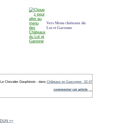
Vers Menu châteaux du
Lot et Garonne
: Le Chevalier Dauphinois
-
dans
Châteaux en Gascogne : 32 47
commenter cet article
…
UDUN >>