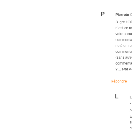
P
Pierrote
B igre ! O
n’est-ce a
votre « ca
commentair
noté en re
commentaire
(sans autr
commentair
?… !<br />
Répondre
L
L
*
/
E
s
d