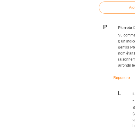
Ajo
P
Pierrote
Vu comme j
!) un indi
gentils !<
nom était
raisonneme
arrondir l
Répondre
L
L
*
B
(
q
h