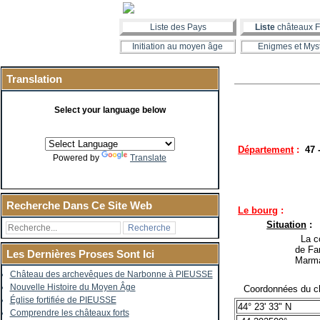
Liste des Pays
Liste
châteaux F
Initiation au moyen âge
Enigmes et Mys
Translation
Select your language below
Département
:
47 
Powered by
Translate
Recherche Dans Ce Site Web
Le bourg
:
Situation
:
La co
de Fa
Les Dernières Proses Sont Ici
Marm
Château des archevêques de Narbonne à PIEUSSE
Nouvelle Histoire du Moyen Âge
Coordonnées du ch
Église fortifiée de PIEUSSE
44° 23' 33" N
Comprendre les châteaux forts