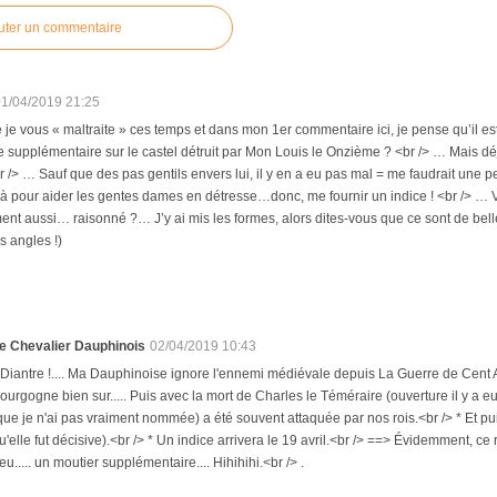
uter un commentaire
01/04/2019 21:25
e vous « maltraite » ces temps et dans mon 1er commentaire ici, je pense qu’il e
ce supplémentaire sur le castel détruit par Mon Louis le Onzième ? <br /> … Mais déjà 
br /> … Sauf que des pas gentils envers lui, il y en a eu pas mal = me faudrait une p
 là pour aider les gentes dames en détresse…donc, me fournir un indice ! <br /> …
nt aussi… raisonné ?… J’y ai mis les formes, alors dites-vous que ce sont de belles
es angles !)
e Chevalier Dauphinois
02/04/2019 10:43
 Diantre !.... Ma Dauphinoise ignore l'ennemi médiévale depuis La Guerre de Cent Ans ?
ourgogne bien sur..... Puis avec la mort de Charles le Téméraire (ouverture il y a eu
que je n'ai pas vraiment nommée) a été souvent attaquée par nos rois.<br /> * Et puis
u'elle fut décisive).<br /> * Un indice arrivera le 19 avril.<br /> ==> Évidemment, ce
eu..... un moutier supplémentaire.... Hihihihi.<br /> .