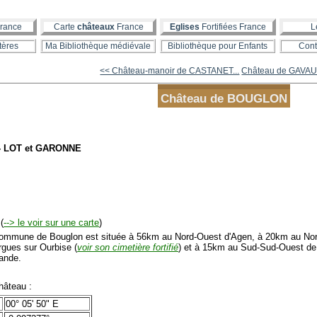
rance
Carte
châteaux
France
Eglises
Fortifiées France
L
tères
Ma Bibliothèque médiévale
Bibliothèque pour Enfants
Cont
<< Château-manoir de CASTANET...
Château de GAVA
Château de BOUGLON
- LOT et GARONNE
(
--> le voir sur une carte
)
mmune de Bouglon est située à 56km au Nord-Ouest d'Agen, à 20km au No
rgues sur Ourbise (
voir son cimetière fortifié
) et à 15km au Sud-Sud-Ouest de
ande.
âteau :
00° 05' 50" E