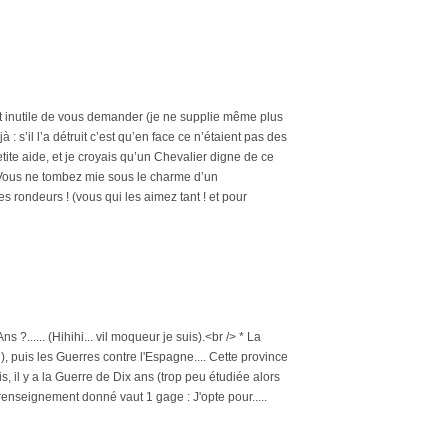
st inutile de vous demander (je ne supplie même plus
: s’il l’a détruit c’est qu’en face ce n’étaient pas des
etite aide, et je croyais qu’un Chevalier digne de ce
 Vous ne tombez mie sous le charme d’un
 rondeurs ! (vous qui les aimez tant ! et pour
...... (Hihihi... vil moqueur je suis).<br /> * La
), puis les Guerres contre l'Espagne.... Cette province
, il y a la Guerre de Dix ans (trop peu étudiée alors
 renseignement donné vaut 1 gage : J'opte pour.....