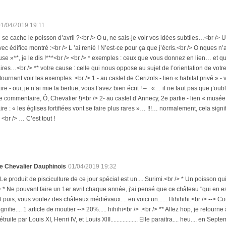
01/04/2019 19:11
ù se cache le poisson d’avril ?<br /> O u, ne sais-je voir vos idées subtiles…<br /> U 
vec édifice montré :<br /> L ’ai renié ! N’est-ce pour ça que j’écris.<br /> O nques 
use »**, je le dis !***<br /> <br /> * exemples : ceux que vous donnez en lien… et que j
es…<br /> ** votre cause : celle qui nous oppose au sujet de l’orientation de votre b
tournant voir les exemples :<br /> 1 - au castel de Cerizols - lien « habitat privé »
 - oui, je n’ai mie la berlue, vous l’avez bien écrit ! – : «… il ne faut pas que j’oubli
e commentaire, Ô, Chevalier !)<br /> 2- au castel d’Annecy, 2e partie - lien « musé
e : « les églises fortifiées vont se faire plus rares »… !!!… normalement, cela signif
 <br /> … C’est tout !
e Chevalier Dauphinois
01/04/2019 19:32
 Le produit de pisciculture de ce jour spécial est un.... Surimi.<br /> * Un poisson qu
> * Ne pouvant faire un 1er avril chaque année, j'ai pensé que ce château "qui en e
t puis, vous voulez des châteaux médiévaux.... en voici un...... Hihihihi.<br /> --> Co
ignifie.... 1 article de moutier --> 20%..... hihihi<br /> .<br /> ** Allez hop, je retou
étruite par Louis XI, Henri IV, et Louis XIII.................. Elle paraitra.... heu.... en Sep