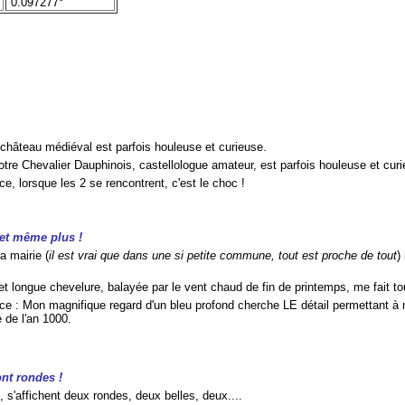
0.097277°
n château médiéval est parfois houleuse et curieuse.
otre Chevalier Dauphinois, castellologue amateur, est parfois houleuse et cur
e, lorsque les 2 se rencontrent, c'est le choc !
 et même plus !
a mairie (
il est vrai que dans une si petite commune, tout est proche de tout
)
et longue chevelure, balayée par le vent chaud de fin de printemps, me fait to
e : Mon magnifique regard d'un bleu profond cherche LE détail permettant à m
e de l'an 1000.
nt rondes !
 s'affichent deux rondes, deux belles, deux....