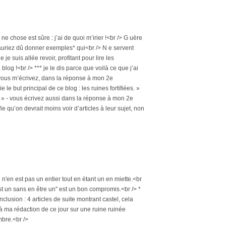
ne chose est sûre : j’ai de quoi m’irier !<br /> G uère
n’auriez dû donner exemples* qui<br /> N e servent
e suis allée revoir, profitant pour lire les
log !<br /> *** je le dis parce que voilà ce que j’ai
 - vous m’écrivez, dans la réponse à mon 2e
e le but principal de ce blog : les ruines fortifiées. »
e » - vous écrivez aussi dans la réponse à mon 2e
ie qu’on devrait moins voir d’articles à leur sujet, non
i n'en est pas un entier tout en étant un en miette.<br
st un sans en être un" est un bon compromis.<br /> *
nclusion : 4 articles de suite montrant castel, cela
rne à ma rédaction de ce jour sur une ruine ruinée
tembre.<br />