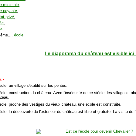
e minimale
,
e payante
,
tat privé
,
ée
,
ie
,
même....
école
.
Le diaporama du château est visible ici 
u
:
cle, un village s'établit sur les pentes.
ècle, construction du château. Avec l'insécurité de ce siècle, les villageois a
âteau.
ècle, proche des vestiges du vieux château, une école est construite.
cle, la découverte de l'extérieur du château est libre et gratuite. La visite de l'i