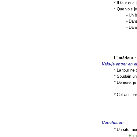
* Il faut que
* Que vois je
- Un 
- Dan
- Dans
L'intérieur
:
Vais-je entrer en e
* La tour ne 
* Soudain une
* Derrière, j
* Cet ancien
Conclusion
* Un site méd
-
Ruin