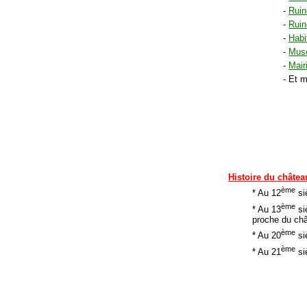
-
Ruin
-
Ruin
-
Habi
-
Mus
-
Mair
- Et 
Histoire du châtea
ème
* Au 12
siè
ème
* Au 13
si
proche du ch
ème
* Au 20
si
ème
* Au 21
siè