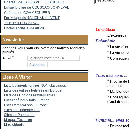
44.392509°
Château de LA CHAPELLE FAUCHER
Église fortifiée de COUSSAC-BONNEVAL
Château de COMMEQUIERS
Fort villageois d'ALIGNAN du VENT
Tour de RIEUX en VAL
Enclos ecclésial de AIGNE
Le château
:
L'extérieur
:
Newsletter
Préambule
* La vie d'u
Abonnez-vous pour être averti des nouveaux articles
publiés.
* La vie de v
Email
* Conséquenc
Tous mes sens ...
Liens À Visiter
* Proche de l
dressent.
Liste bâtiments fortifiés NON classiques
Liste des églises fortifiées en Europe
* Ma blonde 
Liste des Donjons remarquables
* Conséquenc
Plans châteaux forts - France
d'architectur
Plans fortifications - Europe
Sites de Châteaux forts
Sites de Patrimoine
Marque Tâcheron
Hummm... elles so
Mes widgets
* Devant moi,