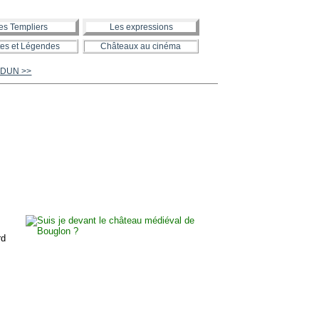
es Templiers
Les expressions
es et Légendes
Châteaux au cinéma
UDUN >>
rd