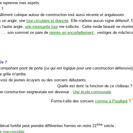
 je reprenne mes esprits.
 ?
bâtiment cubique autour de construction tout aussi récente et anguleuses.
s un angle, une
tour circulaire et élancée
. Elle n'arbore aucun signe défensif. D
 l'autre angle,
une imposante tour
me sollicite. Cette ronde beauté ne montre 
.... son sommet se pare de
pierres en encorbellement
, vestiges de mâchicou
lle ?
comportant point de porte (
ce qui est logique pour une construction défensive
 grille m'arrête.
e vois de jeunes écuyers ou des sorciers débutants.
Quelle est donc la fonction de ce château ?
ne construction seigneuriale est devenue :
Une école communale
.
Forme-t-elle des sorciers
comme à Poudlard
?
ème
iéval fortifié peut prendre différentes formes en notre 21
siècle :
e inaccessible
,