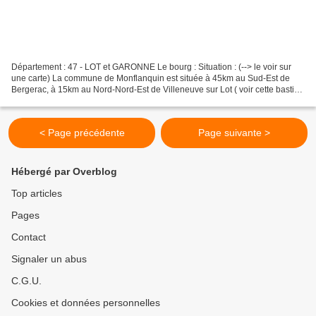
Département : 47 - LOT et GARONNE Le bourg : Situation : (--> le voir sur
une carte) La commune de Monflanquin est située à 45km au Sud-Est de
Bergerac, à 15km au Nord-Nord-Est de Villeneuve sur Lot ( voir cette bastide
fortifiée ) et à 10km à l'Ouest...
< Page précédente
Page suivante >
Hébergé par Overblog
Top articles
Pages
Contact
Signaler un abus
C.G.U.
Cookies et données personnelles