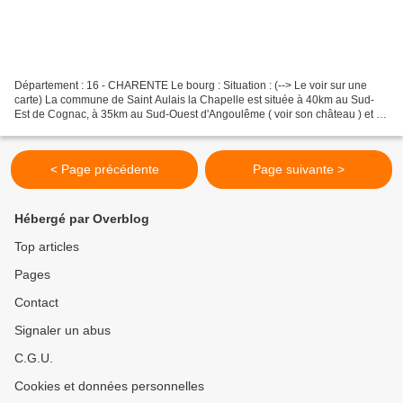
Département : 16 - CHARENTE Le bourg : Situation : (--> Le voir sur une
carte) La commune de Saint Aulais la Chapelle est située à 40km au Sud-
Est de Cognac, à 35km au Sud-Ouest d'Angoulême ( voir son château ) et à
10km à l'Est de Barbezieux Saint Hilaire...
< Page précédente
Page suivante >
Hébergé par Overblog
Top articles
Pages
Contact
Signaler un abus
C.G.U.
Cookies et données personnelles