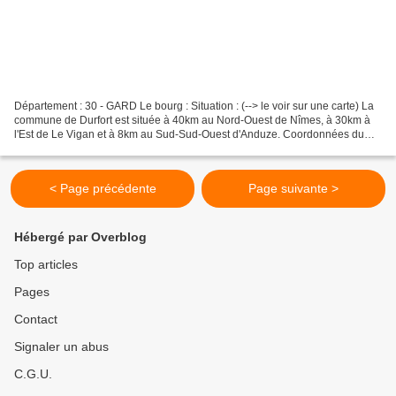
Département : 30 - GARD Le bourg : Situation : (--> le voir sur une carte) La
commune de Durfort est située à 40km au Nord-Ouest de Nîmes, à 30km à
l'Est de Le Vigan et à 8km au Sud-Sud-Ouest d'Anduze. Coordonnées du
château : 43° 59' 27" N 03° 57' 20"...
< Page précédente
Page suivante >
Hébergé par Overblog
Top articles
Pages
Contact
Signaler un abus
C.G.U.