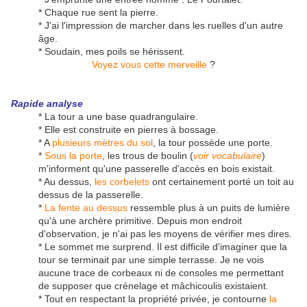
* Chaque rue sent la pierre.
* J'ai l'impression de marcher dans les ruelles d'un autre
âge.
* Soudain, mes poils se hérissent.
Voyez vous cette merveille
?
Rapide analyse
* La tour a une base quadrangulaire.
* Elle est construite en pierres à bossage.
* A
plusieurs mètres du sol
, la tour possède une porte.
*
Sous la porte
, les trous de boulin (
voir vocabulaire
)
m'informent qu'une passerelle d'accès en bois existait.
* Au dessus,
les corbelets
ont certainement porté un toit au
dessus de la passerelle.
*
La fente au dessus
ressemble plus à un puits de lumière
qu'à une archère primitive. Depuis mon endroit
d'observation, je n'ai pas les moyens de vérifier mes dires.
* Le sommet me surprend. Il est difficile d'imaginer que la
tour se terminait par une simple terrasse. Je ne vois
aucune trace de corbeaux ni de consoles me permettant
de supposer que crénelage et mâchicoulis existaient.
* Tout en respectant la propriété privée, je contourne
la