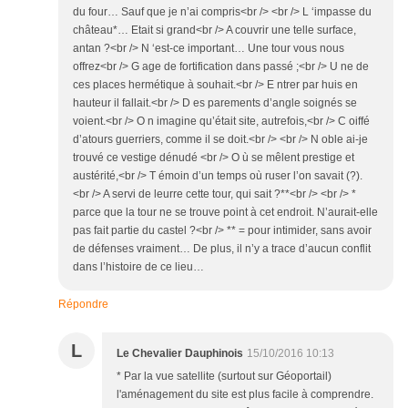
du four… Sauf que je n’ai compris<br /> <br /> L ‘impasse du
château*… Etait si grand<br /> A couvrir une telle surface,
antan ?<br /> N ‘est-ce important… Une tour vous nous
offrez<br /> G age de fortification dans passé ;<br /> U ne de
ces places hermétique à souhait.<br /> E ntrer par huis en
hauteur il fallait.<br /> D es parements d’angle soignés se
voient.<br /> O n imagine qu’était site, autrefois,<br /> C oiffé
d’atours guerriers, comme il se doit.<br /> <br /> N oble ai-je
trouvé ce vestige dénudé <br /> O ù se mêlent prestige et
austérité,<br /> T émoin d’un temps où ruser l’on savait (?).
<br /> A servi de leurre cette tour, qui sait ?**<br /> <br /> *
parce que la tour ne se trouve point à cet endroit. N’aurait-elle
pas fait partie du castel ?<br /> ** = pour intimider, sans avoir
de défenses vraiment… De plus, il n’y a trace d’aucun conflit
dans l’histoire de ce lieu…
Répondre
L
Le Chevalier Dauphinois
15/10/2016 10:13
* Par la vue satellite (surtout sur Géoportail)
l'aménagement du site est plus facile à comprendre.