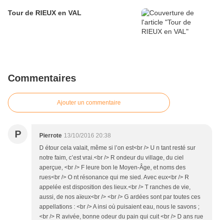
Tour de RIEUX en VAL
Commentaires
Ajouter un commentaire
P
Pierrote
13/10/2016 20:38
D étour cela valait, même si l’on est<br /> U n tant resté sur
notre faim, c’est vrai.<br /> R ondeur du village, du ciel
aperçue, <br /> F leure bon le Moyen-Âge, et noms des
rues<br /> O nt résonance qui me sied. Avec eux<br /> R
appelée est disposition des lieux.<br /> T ranches de vie,
aussi, de nos aïeux<br /> <br /> G ardées sont par toutes ces
appellations : <br /> A insi où puisaient eau, nous le savons ;
<br /> R avivée, bonne odeur du pain qui cuit <br /> D ans rue