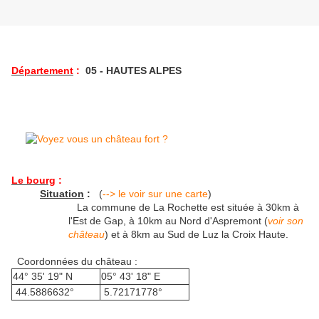
Département
:
05 - HAUTES ALPES
Le bourg
:
Situation
:
(
--> le voir sur une carte
)
La commune de La Rochette est située à 30km à
l'Est de Gap, à 10km au Nord d'Aspremont (
voir son
château
) et à 8km au Sud de Luz la Croix Haute.
Coordonnées du château :
44° 35' 19" N
05° 43' 18" E
44.5886632°
5.72171778°