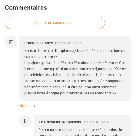
Commentaires
Ajouter un commentaire
F
François Lannes
15/05/2021 22:53
Bonsoir Chevalier Dauphinois,<br /> <br /> Je mets ce lien en
commentaire :<br />
http://jean.gallian.free.fr/comm2/a/artaud.html<br /> <br /> Car
il donne beaucoup d'informations sur les seigneurs du XIIème
propriètaires du château : la famille d'Artaud, liée ensuite à la
famille de Montauban.<br /> Il y a des arbres généalogiques
très intéressants.<br /> peut-être peut-on ainsi remonter
jusqu'à notre époque pour retrouver les descendants ??
Répondre
L
Le Chevalier Dauphinois
16/05/2021 09:03
* Bonjour et merci pour ce lien.<br /> * Les sites de
généalogie et d'armorial sont toujours fascinants à