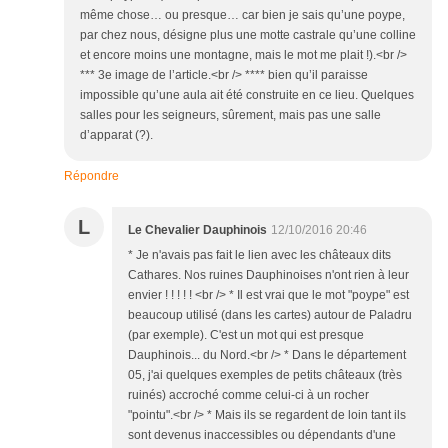
même chose… ou presque… car bien je sais qu’une poype,
par chez nous, désigne plus une motte castrale qu’une colline
et encore moins une montagne, mais le mot me plait !).<br />
*** 3e image de l’article.<br /> **** bien qu’il paraisse
impossible qu’une aula ait été construite en ce lieu. Quelques
salles pour les seigneurs, sûrement, mais pas une salle
d’apparat (?).
Répondre
L
Le Chevalier Dauphinois
12/10/2016 20:46
* Je n'avais pas fait le lien avec les châteaux dits
Cathares. Nos ruines Dauphinoises n'ont rien à leur
envier ! ! ! ! ! <br /> * Il est vrai que le mot "poype" est
beaucoup utilisé (dans les cartes) autour de Paladru
(par exemple). C'est un mot qui est presque
Dauphinois... du Nord.<br /> * Dans le département
05, j'ai quelques exemples de petits châteaux (très
ruinés) accroché comme celui-ci à un rocher
"pointu".<br /> * Mais ils se regardent de loin tant ils
sont devenus inaccessibles ou dépendants d'une