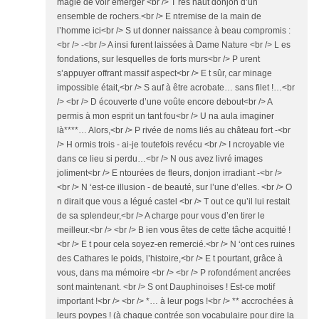
magie de voir émerger <br /> T rès haut donjon d’un
ensemble de rochers.<br /> E ntremise de la main de
l’homme ici<br /> S ut donner naissance à beau compromis :
<br /> -<br /> A insi furent laissées à Dame Nature <br /> L es
fondations, sur lesquelles de forts murs<br /> P urent
s’appuyer offrant massif aspect<br /> E t sûr, car minage
impossible était,<br /> S auf à être acrobate… sans filet !…<br
/> <br /> D écouverte d’une voûte encore debout<br /> A
permis à mon esprit un tant fou<br /> U na aula imaginer
là****… Alors,<br /> P rivée de noms liés au château fort -<br
/> H ormis trois - ai-je toutefois revécu <br /> I ncroyable vie
dans ce lieu si perdu…<br /> N ous avez livré images
joliment<br /> E ntourées de fleurs, donjon irradiant -<br />
<br /> N ‘est-ce illusion - de beauté, sur l’une d’elles. <br /> O
n dirait que vous a légué castel <br /> T out ce qu’il lui restait
de sa splendeur,<br /> A charge pour vous d’en tirer le
meilleur.<br /> <br /> B ien vous êtes de cette tâche acquitté !
<br /> E t pour cela soyez-en remercié.<br /> N ‘ont ces ruines
des Cathares le poids, l’histoire,<br /> E t pourtant, grâce à
vous, dans ma mémoire <br /> <br /> P rofondément ancrées
sont maintenant. <br /> S ont Dauphinoises ! Est-ce motif
important !<br /> <br /> *… à leur pogs !<br /> ** accrochées à
leurs poypes ! (à chaque contrée son vocabulaire pour dire la