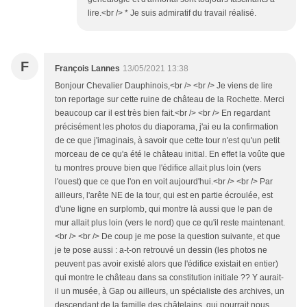
lire.<br /> * Je suis admiratif du travail réalisé.
F
François Lannes
13/05/2021 13:38
Bonjour Chevalier Dauphinois,<br /> <br /> Je viens de lire
ton reportage sur cette ruine de château de la Rochette. Merci
beaucoup car il est très bien fait.<br /> <br /> En regardant
précisément les photos du diaporama, j'ai eu la confirmation
de ce que j'imaginais, à savoir que cette tour n'est qu'un petit
morceau de ce qu'a été le château initial. En effet la voûte que
tu montres prouve bien que l'édifice allait plus loin (vers
l'ouest) que ce que l'on en voit aujourd'hui.<br /> <br /> Par
ailleurs, l'arête NE de la tour, qui est en partie écroulée, est
d'une ligne en surplomb, qui montre là aussi que le pan de
mur allait plus loin (vers le nord) que ce qu'il reste maintenant.
<br /> <br /> De coup je me pose la question suivante, et que
je te pose aussi : a-t-on retrouvé un dessin (les photos ne
peuvent pas avoir existé alors que l'édifice existait en entier)
qui montre le château dans sa constitution initiale ?? Y aurait-
il un musée, à Gap ou ailleurs, un spécialiste des archives, un
descendant de la famille des châtelains, qui pourrait nous