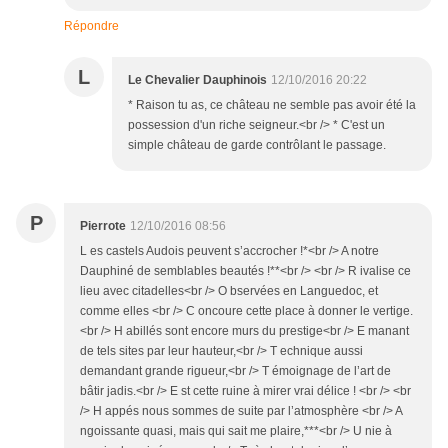
Répondre
L
Le Chevalier Dauphinois
12/10/2016 20:22
* Raison tu as, ce château ne semble pas avoir été la
possession d'un riche seigneur.<br /> * C'est un
simple château de garde contrôlant le passage.
P
Pierrote
12/10/2016 08:56
L es castels Audois peuvent s’accrocher !*<br /> A notre
Dauphiné de semblables beautés !**<br /> <br /> R ivalise ce
lieu avec citadelles<br /> O bservées en Languedoc, et
comme elles <br /> C oncoure cette place à donner le vertige.
<br /> H abillés sont encore murs du prestige<br /> E manant
de tels sites par leur hauteur,<br /> T echnique aussi
demandant grande rigueur,<br /> T émoignage de l’art de
bâtir jadis.<br /> E st cette ruine à mirer vrai délice ! <br /> <br
/> H appés nous sommes de suite par l’atmosphère <br /> A
ngoissante quasi, mais qui sait me plaire,***<br /> U nie à