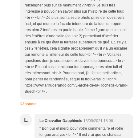
renseigner plus sur ce monument ??<br /> Je suis très
intéressé à pouvoir en savoir plus sur l'histoire de cette tour.
<br /> <br /> De plus, sur la seule photo prise de l'ouest vers
l'est, et qui montre la façade intérieure de la tour, on repère
très bien 2 fenêtres en partie haute. Je me figure que ce sont
des fenêtres d'une salle (couloir ?) permettant d'accéder
ensuite à ce qui était la terrasse supérieure de gué. Et, s'il y a
ces 2 fenêtres, cela signifie probablement qu'il y a un escalier
qui remonte à l'intérieur de cette tour.<br /> <br /> Voilà les
questions dont je serais curieux d'avoir les réponses....<br />
<br /> En tout cas, merci pour ton reportage très bien fait et
très intéressant. <br /> Pour ma part, j'ai fait un petit article,
pour parler de randonnée, et que tu trouveras ici :<br />
https://www.altituderando.com/L-arche-de-la-Rochette-Grand-
Buech<br /> .
Répondre
L
Le Chevalier Dauphinois
13/05/2021 18:06
* Bonjour et merci pour votre commentaire et votre
longue analyse.<br /> * Il est vrai que ce château