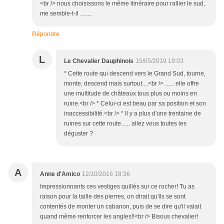
<br /> nous choisissons le même itinéraire pour rallier le sud,
me semble-t-il ........
Répondre
L
Le Chevalier Dauphinois
15/05/2019 19:03
* Cette route qui descend vers le Grand Sud, tourne,
monte, descend mais surtout....<br /> ...... elle offre
une multitude de châteaux tous plus ou moins en
ruine.<br /> * Celui-ci est beau par sa position et son
inaccessibilité.<br /> * Il y a plus d'une trentaine de
ruines sur cette route...... allez vous toutes les
déguster ?
A
Anne d'Amico
12/10/2016 18:36
Impressionnants ces vestiges quillés sur ce rocher! Tu as
raison pour la taille des pierres, on dirait qu'ils se sont
contentés de monter un cabanon, puis de se dire qu'il valait
quand même renforcer les angles!!<br /> Bisous chevalier!