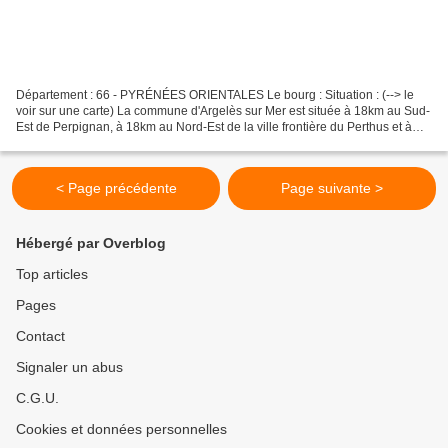
Département : 66 - PYRÉNÉES ORIENTALES Le bourg : Situation : (--> le
voir sur une carte) La commune d'Argelès sur Mer est située à 18km au Sud-
Est de Perpignan, à 18km au Nord-Est de la ville frontière du Perthus et à
16km à l'Est-Nord-Est de Le Boulou....
< Page précédente
Page suivante >
Hébergé par Overblog
Top articles
Pages
Contact
Signaler un abus
C.G.U.
Cookies et données personnelles