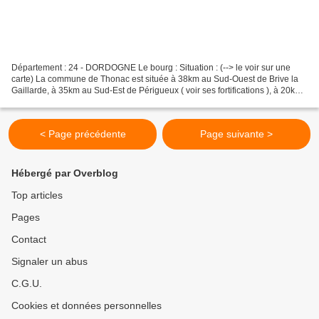
Département : 24 - DORDOGNE Le bourg : Situation : (--> le voir sur une
carte) La commune de Thonac est située à 38km au Sud-Ouest de Brive la
Gaillarde, à 35km au Sud-Est de Périgueux ( voir ses fortifications ), à 20km
au Nord-Ouest de Sarlat la Canéda...
< Page précédente
Page suivante >
Hébergé par Overblog
Top articles
Pages
Contact
Signaler un abus
C.G.U.
Cookies et données personnelles