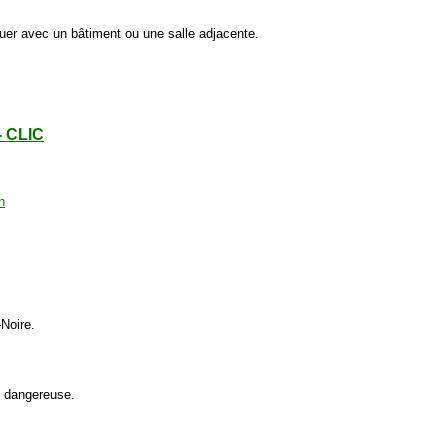
er avec un bâtiment ou une salle adjacente.
- CLIC
Noire.
st dangereuse.