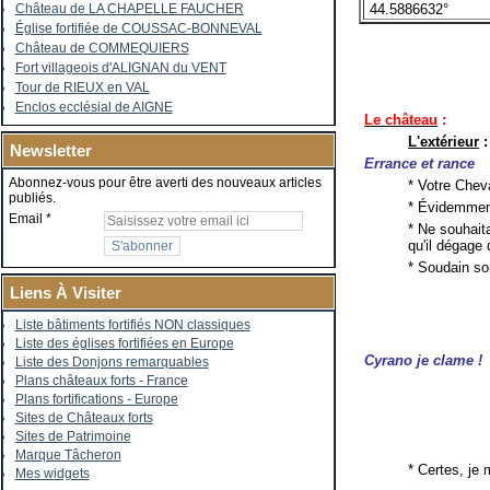
44.5886632°
Château de LA CHAPELLE FAUCHER
Église fortifiée de COUSSAC-BONNEVAL
Château de COMMEQUIERS
Fort villageois d'ALIGNAN du VENT
Tour de RIEUX en VAL
Enclos ecclésial de AIGNE
Le château
:
L'extérieur
:
Newsletter
Errance et rance
Abonnez-vous pour être averti des nouveaux articles
* Votre Chev
publiés.
* Évidemment,
Email
* Ne souhait
qu'il dégage
* Soudain so
Liens À Visiter
Liste bâtiments fortifiés NON classiques
Liste des églises fortifiées en Europe
Cyrano je clame !
Liste des Donjons remarquables
Plans châteaux forts - France
Plans fortifications - Europe
Sites de Châteaux forts
Sites de Patrimoine
Marque Tâcheron
* Certes, je
Mes widgets