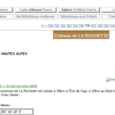
rance
Carte
châteaux
France
Eglises
Fortifiées France
L
tères
Ma Bibliothèque médiévale
Bibliothèque pour Enfants
Cont
<<
<
700
701
702
703
704
705
706
707
708
709
710
Château de LA ROCHETTE
 - HAUTES ALPES
(
--> le voir sur une carte
)
mmune de La Rochette est située à 30km à l'Est de Gap, à 10km au Nord d
a Croix Haute.
âteau :
05° 43' 18" E