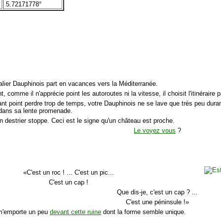
5.72171778°
alier Dauphinois part en vacances vers la Méditerranée.
 comme il n'apprécie point les autoroutes ni la vitesse, il choisit l'itinéraire p
ant point perdre trop de temps, votre Dauphinois ne se lave que très peu dura
 dans sa lente promenade.
n destrier stoppe. Ceci est le signe qu'un château est proche.
Le voyez vous
?
«C'est un roc ! ... C'est un pic...
C'est un cap !
Que dis-je, c'est un cap ? ...
C'est une péninsule !»
 m'emporte un peu
devant cette ruine
dont la forme semble unique.