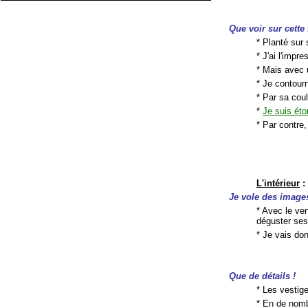
Que voir sur cette 
* Planté sur
* J'ai l'impr
* Mais avec 
* Je contourn
* Par sa cou
*
Je suis ét
* Par contre
L'intérieur
:
Je vole des images
* Avec le ven
déguster ses 
* Je vais don
Que de détails !
* Les vestig
* En de nomb