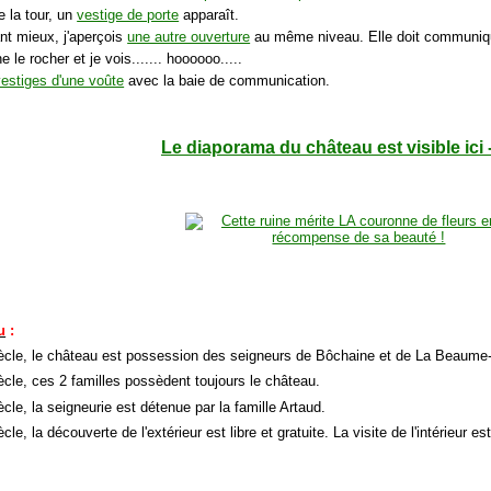
e la tour, un
vestige de porte
apparaît.
nt mieux, j'aperçois
une autre ouverture
au même niveau. Elle doit communiqu
e le rocher et je vois....... hoooooo.....
vestiges d'une voûte
avec la baie de communication.
Le diaporama du château est visible ici 
u
:
ècle, le château est possession des seigneurs de Bôchaine et de La Beaume-
ècle, ces 2 familles possèdent toujours le château.
cle, la seigneurie est détenue par la famille Artaud.
cle, la découverte de l'extérieur est libre et gratuite. La visite de l'intérieur e