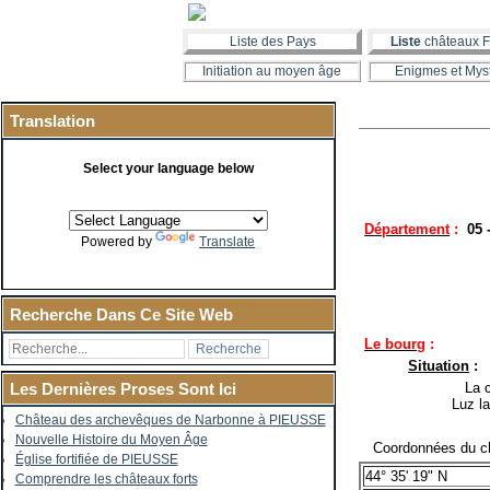
Liste des Pays
Liste
châteaux F
Initiation au moyen âge
Enigmes et Mys
Translation
Select your language below
Département
:
05
Powered by
Translate
Recherche Dans Ce Site Web
Le bourg
:
Situation
:
La co
Les Dernières Proses Sont Ici
Luz l
Château des archevêques de Narbonne à PIEUSSE
Nouvelle Histoire du Moyen Âge
Coordonnées du ch
Église fortifiée de PIEUSSE
44° 35' 19" N
Comprendre les châteaux forts