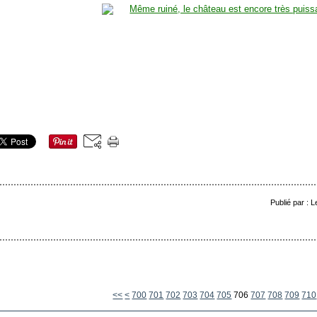
Publié par : 
<<
<
700
701
702
703
704
705
706
707
708
709
710