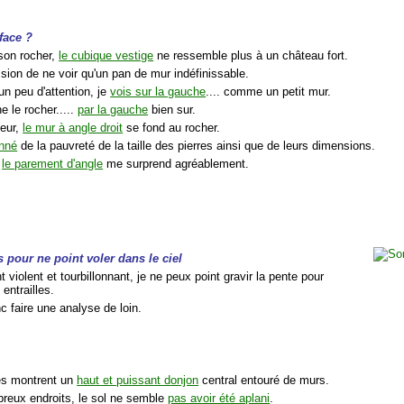
face ?
 son rocher,
le cubique vestige
ne ressemble plus à un château fort.
ession de ne voir qu'un pan de mur indéfinissable.
un peu d'attention, je
vois sur la gauche
.... comme un petit mur.
e le rocher.....
par la gauche
bien sur.
leur,
le mur à angle droit
se fond au rocher.
onné
de la pauvreté de la taille des pierres ainsi que de leurs dimensions.
,
le parement d'angle
me surprend agréablement.
 pour ne point voler dans le ciel
t violent et tourbillonnant, je ne peux point gravir la pente pour
entrailles.
c faire une analyse de loin.
es montrent un
haut et puissant donjon
central entouré de murs.
reux endroits, le sol ne semble
pas avoir été aplani
.