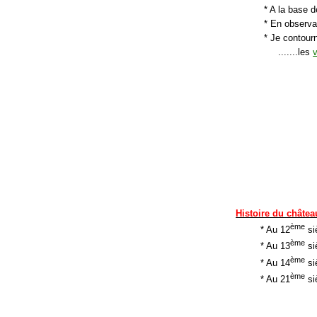
* A la base d
* En observa
* Je contourn
.......les
Histoire du châtea
ème
* Au 12
si
ème
* Au 13
si
ème
* Au 14
siè
ème
* Au 21
siè