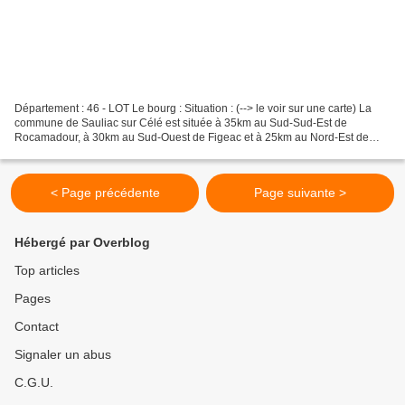
Département : 46 - LOT Le bourg : Situation : (--> le voir sur une carte) La
commune de Sauliac sur Célé est située à 35km au Sud-Sud-Est de
Rocamadour, à 30km au Sud-Ouest de Figeac et à 25km au Nord-Est de
Cahors ( voir sa barbacane ). Coordonnées du...
< Page précédente
Page suivante >
Hébergé par Overblog
Top articles
Pages
Contact
Signaler un abus
C.G.U.