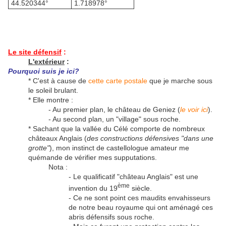
44.520344°
1.718978°
Le site défensif
:
L'extérieur
:
Pourquoi suis je ici?
* C'est à cause de
cette carte postale
que je marche sous
le soleil brulant.
* Elle montre :
- Au premier plan, le château de Geniez (
le voir ici
).
- Au second plan, un "village" sous roche.
* Sachant que la vallée du Célé comporte de nombreux
châteaux Anglais (
des constructions défensives "dans une
grotte"
), mon instinct de castellologue amateur me
quémande de vérifier mes supputations.
Nota :
- Le qualificatif "château Anglais" est une
ème
invention du 19
siècle.
- Ce ne sont point ces maudits envahisseurs
de notre beau royaume qui ont aménagé ces
abris défensifs sous roche.