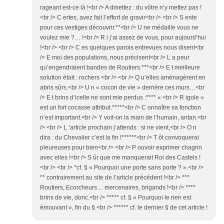
rageant est-ce là !<br /> A dmettez : du vôtre n’y mettez pas !
<br /> C ertes, avez fait l’effort de gravir<br /> <br /> S ente
pour ces vestiges découvrir.**<br /> U ne médaille vous ne
voulez mie ?… !<br /> R i j’ai assez de vous, pour aujourd’hui
!<br /> <br /> C es quelques parois entrevues nous disent<br
/> E moi des populations, nous précisent<br /> L a peur
qu’engendraient bandes de Routiers.***<br /> E t meilleure
solution était : rochers <br /> <br /> Q u’elles aménagèrent en
abris sûrs.<br /> U n « cocon de vie » derrière ces murs…<br
/> E t brins d’icelle ne sont mie perdus :**** « <br /> R igole »
est un fort cocasse attribut.*****<br /> C onnaître sa fonction
n’est important.<br /> Y voit-on la main de l’humain, antan.<br
/> <br /> L ’article prochain j’attends : si ne vient,<br /> O n
dira : du Chevalier c’est la fin !******<br /> T ôt convoquerai
pleureuses pour bien<br /> <br /> P ouvoir exprimer chagrin
avec elles !<br /> S ûr que me manquerait Roi des Castels !
<br /> <br /> *cf. § « Pourquoi une porte sans porte ? ».<br />
** contrairement au site de l’article précédent !<br /> ***
Routiers, Ecorcheurs… mercenaires, brigands !<br /> ****
brins de vie, donc.<br /> ***** cf. § « Pourquoi le rien est
émouvant », fin du §.<br /> ****** cf. le dernier § de cet article !