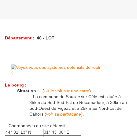
Département
:
46 - LOT
Le bourg
:
Situation
:
(
--> le voir sur une carte
)
La commune de Sauliac sur Célé est située à
35km au Sud-Sud-Est de Rocamadour, à 30km au
Sud-Ouest de Figeac et à 25km au Nord-Est de
Cahors (
voir sa barbacane
).
Coordonnées du site défensif :
44° 31' 13" N
01° 43' 08" E