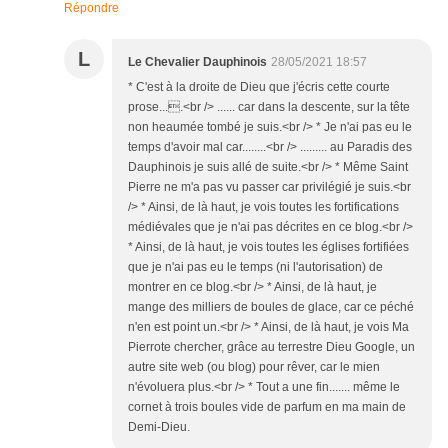
Répondre
L
Le Chevalier Dauphinois
28/05/2021 18:57
* C'est à la droite de Dieu que j'écris cette courte
prose....<br /> ...... car dans la descente, sur la tête
non heaumée tombé je suis.<br /> * Je n'ai pas eu le
temps d'avoir mal car........<br /> ......... au Paradis des
Dauphinois je suis allé de suite.<br /> * Même Saint
Pierre ne m'a pas vu passer car privilégié je suis.<br
/> * Ainsi, de là haut, je vois toutes les fortifications
médiévales que je n'ai pas décrites en ce blog.<br />
* Ainsi, de là haut, je vois toutes les églises fortifiées
que je n'ai pas eu le temps (ni l'autorisation) de
montrer en ce blog.<br /> * Ainsi, de là haut, je
mange des milliers de boules de glace, car ce péché
n'en est point un.<br /> * Ainsi, de là haut, je vois Ma
Pierrote chercher, grâce au terrestre Dieu Google, un
autre site web (ou blog) pour rêver, car le mien
n'évoluera plus.<br /> * Tout a une fin....... même le
cornet à trois boules vide de parfum en ma main de
Demi-Dieu.