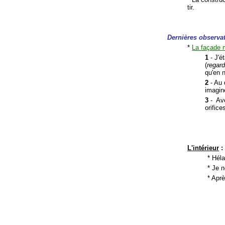
tir.
Dernières observa
*
La façade 
1
- J'é
(
regard
qu'en n
2
- Au 
imagin
3
- Ave
orifices
L'intérieur
:
* Hél
* Je 
* Aprè