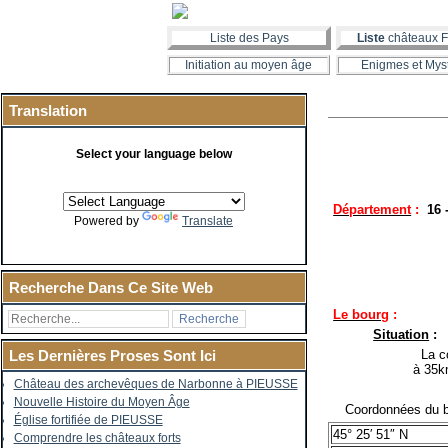
Liste des Pays
Liste
châteaux F
Initiation au moyen âge
Enigmes et Mys
Translation
Select your language below
Département
:
16
Powered by
Translate
Recherche Dans Ce Site Web
Le bourg
:
Situation
:
La co
Les Dernières Proses Sont Ici
à 35k
Château des archevêques de Narbonne à PIEUSSE
Nouvelle Histoire du Moyen Âge
Coordonnées du b
Église fortifiée de PIEUSSE
45° 25′ 51″ N
Comprendre les châteaux forts