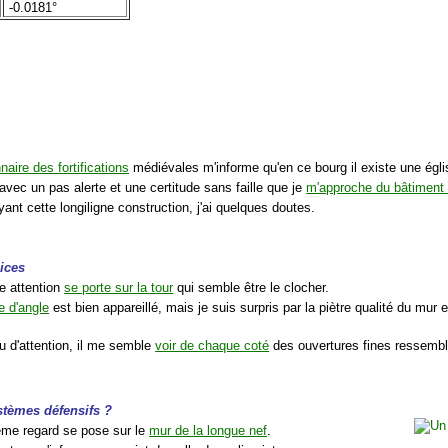
-0.0181°
nnaire des fortifications
médiévales m'informe qu'en ce bourg il existe une église
avec un pas alerte et une certitude sans faille que je
m'approche du bâtiment 
ant cette longiligne construction, j'ai quelques doutes.
ices
e attention
se porte sur la tour
qui semble être le clocher.
e d'angle
est bien appareillé, mais je suis surpris par la piètre qualité du mur et
u d'attention, il me semble
voir de chaque coté
des ouvertures fines ressembla
ystèmes défensifs ?
me regard se pose sur le
mur de la longue nef
.