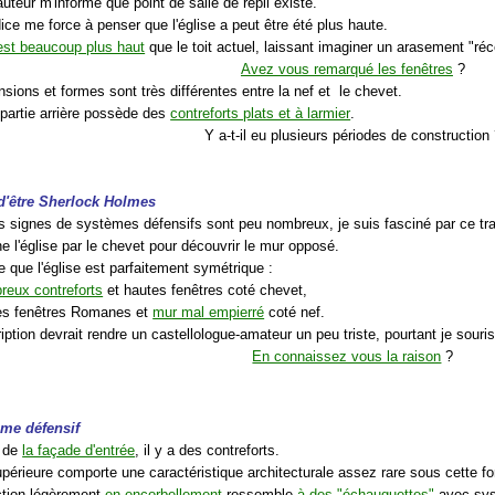
auteur m'informe que point de salle de repli existe.
ice me force à penser que l'église a peut être été plus haute.
est beaucoup plus haut
que le toit actuel, laissant imaginer un arasement "réc
Avez vous remarqué les fenêtres
?
sions et formes sont très différentes entre la nef et le chevet.
 partie arrière possède des
contreforts plats et à larmier
.
Y a-t-il eu plusieurs périodes de construction
 d'être Sherlock Holmes
s signes de systèmes défensifs sont peu nombreux, je suis fasciné par ce trav
e l'église par le chevet pour découvrir le mur opposé.
 que l'église est parfaitement symétrique :
eux contreforts
et hautes fenêtres coté chevet,
tes fenêtres Romanes et
mur mal empierré
coté nef.
iption devrait rendre un castellologue-amateur un peu triste, pourtant je souri
En connaissez vous la raison
?
ème défensif
s de
la façade d'entrée
, il y a des contreforts.
supérieure comporte une caractéristique architecturale assez rare sous cette f
ction légèrement
en encorbellement
ressemble
à des "échauguettes"
avec sy