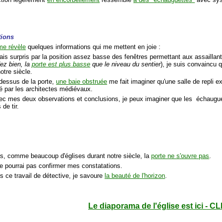
tions
me révèle
quelques informations qui me mettent en joie :
tais surpris par la position assez basse des fenêtres permettant aux assaillan
ez bien, la
porte est plus basse
que le niveau du sentier
), je suis convaincu q
otre siècle.
dessus de la porte,
une baie obstruée
me fait imaginer qu'une salle de repli ex
é par les architectes médiévaux.
c mes deux observations et conclusions, je peux imaginer que les échauguet
 de tir.
as, comme beaucoup d'églises durant notre siècle, la
porte ne s'ouvre pas
.
ne pourrai pas confirmer mes constatations.
s ce travail de détective, je savoure
la beauté de l'horizon
.
Le diaporama de l'église est ici - CL