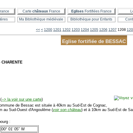
rance
Carte
châteaux
France
Eglises
Fortifiées France
L
tères
Ma Bibliothèque médiévale
Bibliothèque pour Enfants
Cont
<<
<
1200
1201
1202
1203
1204
1205
1206
1207
1208
120
Eglise fortifiée de BESSAC
 - CHARENTE
(
--> la voir sur une carte
)
mmune de Bessac est située à 40km au Sud-Est de Cognac,
m au Sud-Ouest d'Angoulême (
voir son château
) et à 10km au Sud-Est de Sain
ourg :
00° 01′ 05″ W