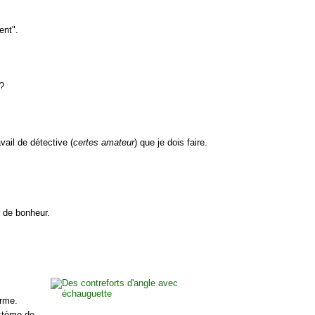
ent".
 ?
ail de détective (
certes amateur
) que je dois faire.
s de bonheur.
orme.
stème de