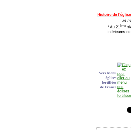
Histoire de l'églis
Je n'
ème
* Au 21
siè
intérieures est
Vers Menu
églises
fortifiées
de France