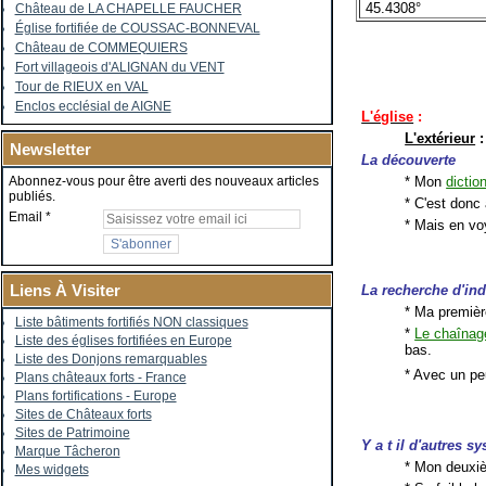
45.4308°
Château de LA CHAPELLE FAUCHER
Église fortifiée de COUSSAC-BONNEVAL
Château de COMMEQUIERS
Fort villageois d'ALIGNAN du VENT
Tour de RIEUX en VAL
Enclos ecclésial de AIGNE
L'église
:
L'extérieur
:
Newsletter
La découverte
* Mon
dictio
Abonnez-vous pour être averti des nouveaux articles
publiés.
* C'est donc 
Email
* Mais en voy
Liens À Visiter
La recherche d'ind
* Ma premièr
Liste bâtiments fortifiés NON classiques
*
Le chaînag
Liste des églises fortifiées en Europe
bas.
Liste des Donjons remarquables
* Avec un pe
Plans châteaux forts - France
Plans fortifications - Europe
Sites de Châteaux forts
Sites de Patrimoine
Y a t il d'autres s
Marque Tâcheron
* Mon deuxiè
Mes widgets