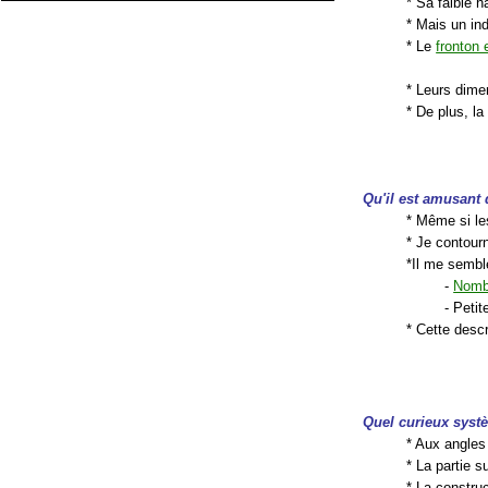
* Sa faible h
* Mais un ind
* Le
fronton 
* Leurs dimen
* De plus, la
Qu'il est amusant
* Même si le
* Je contourn
*Il me semble
-
Nombr
- Peti
* Cette descr
Quel curieux syst
* Aux angle
* La partie 
* La constru