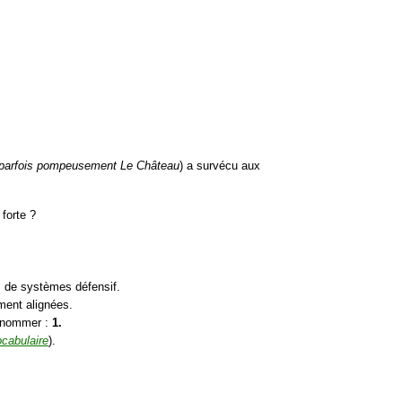
 parfois pompeusement Le Château
) a survécu aux
.
forte ?
 de systèmes défensif.
ment alignées.
a nommer :
1.
ocabulaire
).