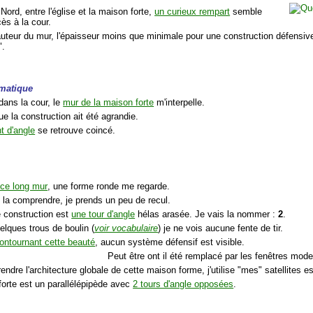
 Nord, entre l'église et la maison forte,
un curieux rempart
semble
cès à la cour.
hauteur du mur, l'épaisseur moins que minimale pour une construction défensiv
".
matique
dans la cour, le
mur de la maison forte
m'interpelle.
ue la construction ait été agrandie.
t d'angle
se retrouve coincé.
 ce long mur
, une forme ronde me regarde.
 la comprendre, je prends un peu de recul.
e construction est
une tour d'angle
hélas arasée. Je vais la nommer :
2
.
elques trous de boulin (
voir vocabulaire
) je ne vois aucune fente de tir.
ontournant cette beauté
, aucun système défensif est visible.
Peut être ont il été remplacé par les fenêtres mod
ndre l'architecture globale de cette maison forme, j'utilise "mes" satellites e
forte est un parallélépipède avec
2 tours d'angle opposées
.