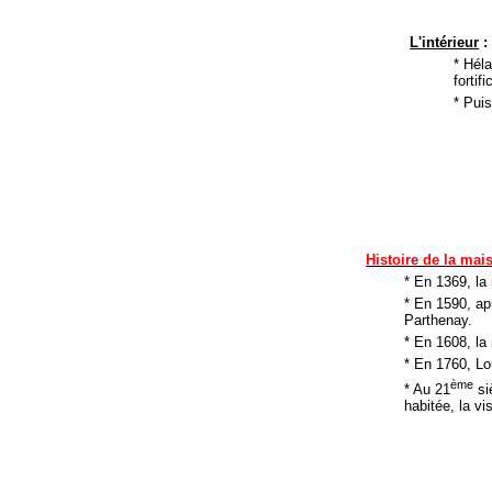
L'intérieur
:
* Héla
fortifi
* Puis
Histoire de la mai
* En 1369, la
* En 1590, apr
Parthenay.
* En 1608, la
* En 1760, Lo
ème
* Au 21
siè
habitée, la vis