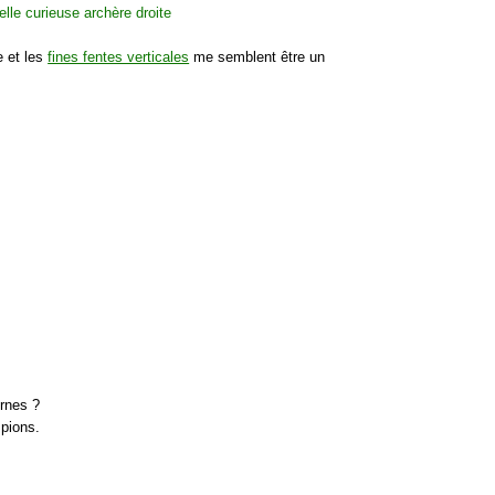
e et les
fines fentes verticales
me semblent être un
ernes ?
spions.