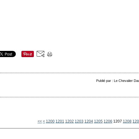
Publié par : Le Chevalier Da
<<
<
1200
1201
1202
1203
1204
1205
1206
1207
1208
120