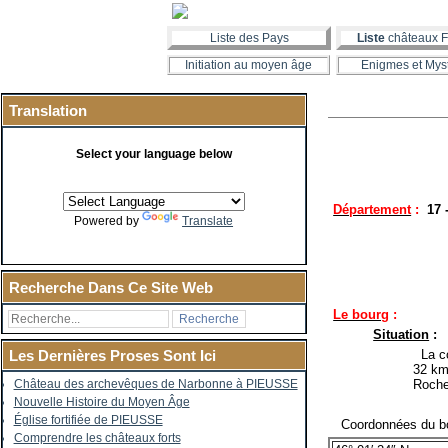
Liste des Pays
Liste
châteaux F
Initiation au moyen âge
Enigmes et Mys
Translation
Select your language below
Département
:
17
Powered by
Translate
Recherche Dans Ce Site Web
Le bourg
:
Situation
:
La co
Les Dernières Proses Sont Ici
32 km
Roche
Château des archevêques de Narbonne à PIEUSSE
Nouvelle Histoire du Moyen Âge
Église fortifiée de PIEUSSE
Coordonnées du bo
Comprendre les châteaux forts