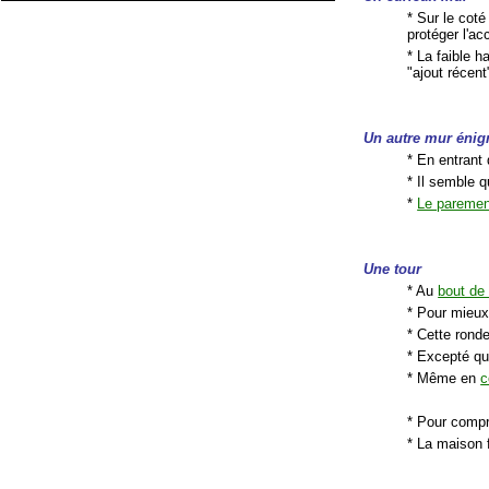
* Sur le coté
protéger l'ac
* La faible 
"ajout récent
Un autre mur énig
* En entrant 
* Il semble q
*
Le paremen
Une tour
* Au
bout de
* Pour mieux
* Cette rond
* Excepté qu
* Même en
c
* Pour compre
* La maison 