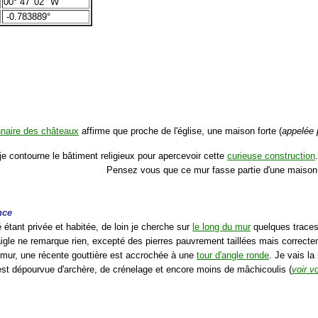
00° 47′ 02″ W
-0.783889°
nnaire des châteaux
affirme que proche de l'église, une maison forte (
appelée
je contourne le bâtiment religieux pour apercevoir cette
curieuse construction
Pensez vous que ce mur fasse partie d'une maison 
nce
é étant privée et habitée, de loin je cherche sur
le long du mur
quelques traces
aigle ne remarque rien, excepté des pierres pauvrement taillées mais correcte
 mur, une récente gouttière est accrochée à une
tour d'angle ronde
. Je vais l
 est dépourvue d'archère, de crénelage et encore moins de mâchicoulis (
voir v