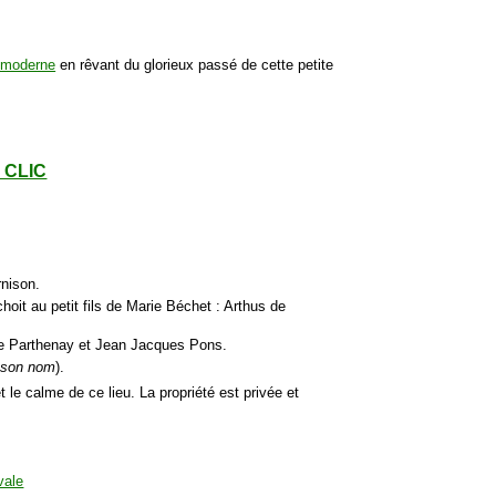
e moderne
en rêvant du glorieux passé de cette petite
- CLIC
rnison.
hoit au petit fils de Marie Béchet : Arthus de
 de Parthenay et Jean Jacques Pons.
é son nom
).
et le calme de ce lieu. La propriété est privée et