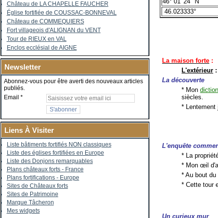
46° 01′ 24″ N
Château de LA CHAPELLE FAUCHER
46.023333°
Église fortifiée de COUSSAC-BONNEVAL
Château de COMMEQUIERS
Fort villageois d'ALIGNAN du VENT
Tour de RIEUX en VAL
Enclos ecclésial de AIGNE
La maison forte
:
Newsletter
L'extérieur
:
La découverte
Abonnez-vous pour être averti des nouveaux articles
publiés.
* Mon
dictio
siècles.
Email
* Lentement 
Liens À Visiter
Liste bâtiments fortifiés NON classiques
L'enquête comme
Liste des églises fortifiées en Europe
* La propriét
Liste des Donjons remarquables
* Mon œil d'
Plans châteaux forts - France
* Au bout du
Plans fortifications - Europe
* Cette tour
Sites de Châteaux forts
Sites de Patrimoine
Marque Tâcheron
Mes widgets
Un curieux mur