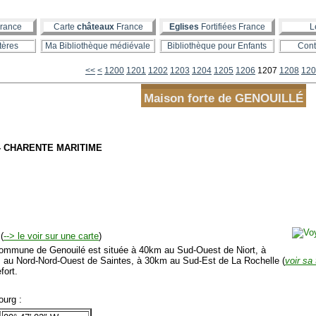
rance
Carte
châteaux
France
Eglises
Fortifiées France
L
tères
Ma Bibliothèque médiévale
Bibliothèque pour Enfants
Cont
<<
<
1200
1201
1202
1203
1204
1205
1206
1207
1208
120
Maison forte de GENOUILLÉ
 - CHARENTE MARITIME
(
--> le voir sur une carte
)
mmune de Genouilé est située à 40km au Sud-Ouest de Niort, à
 au Nord-Nord-Ouest de Saintes, à 30km au Sud-Est de La Rochelle (
voir sa
fort.
urg :