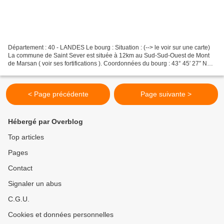
Département : 40 - LANDES Le bourg : Situation : (--> le voir sur une carte)
La commune de Saint Sever est située à 12km au Sud-Sud-Ouest de Mont
de Marsan ( voir ses fortifications ). Coordonnées du bourg : 43° 45′ 27″ N
00° 34′ 23″ W 43.7575° -0.573056°...
< Page précédente
Page suivante >
Hébergé par Overblog
Top articles
Pages
Contact
Signaler un abus
C.G.U.
Cookies et données personnelles