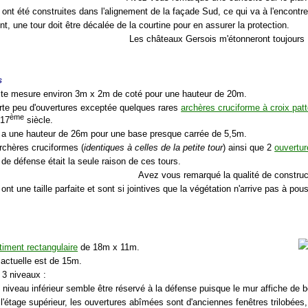
 ont été construites dans l'alignement de la façade Sud, ce qui va à l'encontr
, une tour doit être décalée de la courtine pour en assurer la protection.
Les châteaux Gersois m'étonneront toujours 
s
tite mesure environ 3m x 2m de coté pour une hauteur de 20m.
rte peu d'ouvertures exceptée quelques rares
archères cruciforme à croix pat
ème
17
siècle.
ur a une hauteur de 26m pour une base presque carrée de 5,5m.
archères cruciformes (
identiques à celles de la petite tour
) ainsi que 2
ouvertur
 de défense était la seule raison de ces tours.
Avez vous remarqué la qualité de construc
 ont une taille parfaite et sont si jointives que la végétation n'arrive pas à po
timent rectangulaire
de 18m x 11m.
 actuelle est de 15m.
 3 niveaux :
 niveau inférieur semble être réservé à la défense puisque le mur affiche de be
l'étage supérieur, les ouvertures abîmées sont d'anciennes fenêtres trilobées