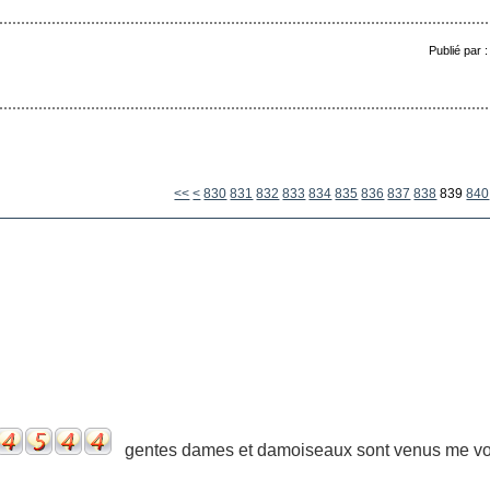
Publié par 
800
810
820
<<
<
830
831
832
833
834
835
836
837
838
839
840
gentes dames et damoiseaux sont venus me voir