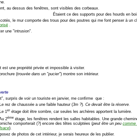
ine.
nt, au dessus des fenêtres, sont visibles des corbeaux.
Étaient ce des supports pour des hourds en boi
 cotés, le mur comporte des trous pour des poutres qui me font penser à un 
brisé
.
ter une "intrusion".
 est une propriété privée et impossible à visiter.
 brochure (
trouvée dans un "pucier"
) montre son intérieur.
verte
", surpris de voir un touriste en janvier, me confirme que :
 Le rez de chaussée a une faible hauteur (
3m ?
).
Ce devait être la réserve.
er
 Le 1
étage doit être sombre, car seules les archères apportent la lumière.
ème
 Au 2
étage, les fenêtres rendent les salles habitables. Une grande cheminé
orniche comporterait (?) encore des têtes sculptées (
peut être un peu
comme c
lsace
).
posez de photos de cet intérieur, je serais heureux de les publier.