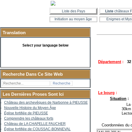
Liste des Pays
Liste
châteaux F
Initiation au moyen âge
Enigmes et Mys
Translation
Select your language below
Département
:
32
Recherche Dans Ce Site Web
Le bourg
:
Les Dernières Proses Sont Ici
Situation
:
Château des archevêques de Narbonne à PIEUSSE
La co
Nouvelle Histoire du Moyen Âge
30km 
Lecto
Église fortifiée de PIEUSSE
Comprendre les châteaux forts
Château de LA CHAPELLE FAUCHER
Coordonnées du c
Église fortifiée de COUSSAC-BONNEVAL