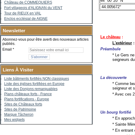
44° 00' 20" N
Château de COMMEQUIERS
44.005672°
Fort villageois d'ALIGNAN du VENT
Tour de RIEUX en VAL
Enclos ecclésial de AIGNE
Newsletter
Le château
:
Abonnez-vous pour être averti des nouveaux articles
L'extérieur
:
publiés.
Préambule
Email
* Le Gers ne
seigneurs du
Liens À Visiter
La découverte
Liste bâtiments fortifiés NON classiques
* Comme beau
Liste des églises fortifiées en Europe
seigneur et s
Liste des Donjons remarquables
* Avec ces 2
Plans châteaux forts - France
Plans fortifications - Europe
Sites de Châteaux forts
Sites de Patrimoine
Un bourg fortifié
Marque Tâcheron
* En approch
Mes widgets
* Sainte Mère
* En entrant 