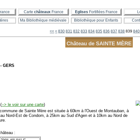
rance
Carte
châteaux
France
Eglises
Fortifiées France
L
tères
Ma Bibliothèque médiévale
Bibliothèque pour Enfants
Cont
800
810
820
<<
<
830
831
832
833
834
835
836
837
838
839
840
Château de SAINTE MÈRE
 - GERS
(
--> le voir sur une carte
)
mmune de Sainte Mère est située à 60km à l'Ouest de Montauban, à
au Nord-Est de Condom, à 25km au Sud d'Agen et à 10km au Nord de
ure.
hâteau :