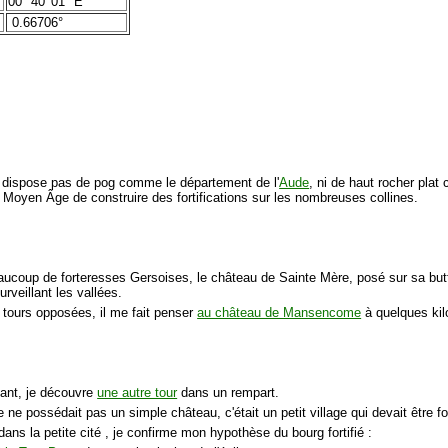
00° 40' 01" E
0.66706°
 dispose pas de pog comme le département de l'
Aude
, ni de haut rocher plat
 Moyen Âge de construire des fortifications sur les nombreuses collines.
coup de forteresses Gersoises, le château de Sainte Mère, posé sur sa but
urveillant les vallées.
 tours opposées, il me fait penser
au château de Mansencome
à quelques kil
ant, je découvre
une autre tour
dans un rempart.
 ne possédait pas un simple château, c'était un petit village qui devait être for
dans la petite cité , je confirme mon hypothèse du bourg fortifié :