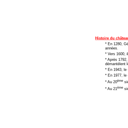
H
istoire du châtea
* En 1280, Gé
années.
* Vers 1600, i
* Après 1792,
démantèlent le
* En 1943, le
* En 1977, le
ème
* Au 20
si
ème
* Au 21
siè