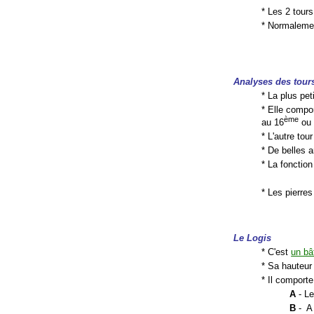
* Les 2 tours
* Normalement
Analyses des tour
* La plus pe
* Elle compo
ème
au 16
ou 
* L'autre to
* De belles 
* La fonction
* Les pierres
Le Logis
* C'est
un bâ
* Sa hauteur
* Il comporte
A
- Le
B
- A 