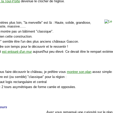
i la Tour-Porte
devenue le clocher de l'église.
tres plus loin, "la merveille" est là : Haute, solide, grandiose,
ste, massive......
 montre pas un bâtiment "classique".
ien cette construction.
e" semble être l'un des plus anciens châteaux Gascon.
ndre son temps pour le découvrir et le ressentir !
nt
est entouré d'un mur
aujourd'hui peu élevé. Ce devait être le rempart extérie
ous faire découvrir le château, je préfère vous
montrer son plan
assez simple e
re est (
ou semble
) "classique" pour la région :
aut logis rectangulaire et central
c 2 tours asymétriques de forme carrée et opposées.
tours
Avez vous remarqué une curiosité sur le pla