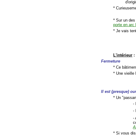
d'orig
* Curieuseme
* Sur un des
porte en arc 
* Je vais ten
L'intérieur
:
Fermeture
* Ce bâtiment
* Une vieille
Il est (presque) ou
* Un "passant
-
-
-
c
A
* Si vous dis