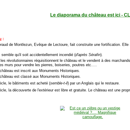
Le diaporama du château est ici - C
u
:
raud de Montlezun, Evêque de Lectoure, fait construite une fortification. Ell
l semble qu'il soit accidentellement incendié (
d'après Sérafin
).
 les révolutionnaires réquisitionnent le château et le vendent à des march
s murs pour vendre les pierres, boiseries, poutres etc.....
 château est inscrit aux Monuments Historiques.
 château est classé aux Monuments Historiques.
ècle, le bâtiments est acheté (
semble-t-il
) par un Anglais qui le restaure.
cle, la découverte de l'extérieur est libre et gratuite. Le château est une proprié