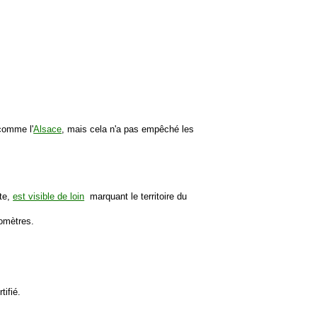
 comme l'
Alsace
, mais cela n'a pas empêché les
te,
est visible de loin
marquant le territoire du
omètres.
tifié.