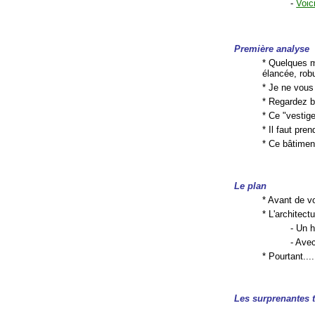
-
Voic
Première analyse
* Quelques mè
élancée, robu
* Je ne vous
* Regardez b
* Ce "vestig
* Il faut pre
* Ce bâtime
Le plan
* Avant de v
* L'architectu
- Un h
- Ave
* Pourtant....
Les surprenantes 