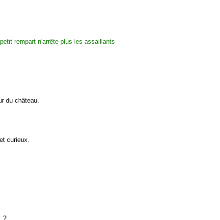
ur du château.
t curieux.
n ?